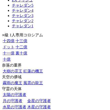
EXラッシュ
チャレダン5
チャレダン4
チャレダン3
チャレダン2
チャレダン1
∞級 1人専用コロシアム
十四億
十三億
ドット
十二億
十一億
裏十億
十億
奈落の重界
大樹の霊王
紅蓮の機王
天空の儚域
霧雨の魔王
風雲の龍王
守霊の天体
太陽の守護者
月の守護者
金星の守護者
水星の守護者
木星の守護者