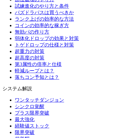
試練進化のやり方と条件
パズドラパスは買うべきか
ランク上げの効率的な方法
コインの効率的な稼ぎ方
無効パの作り方
弱体化ドロップの効果と対策
トゲドロップの仕様と対策
超重力の対策
超高度の対策
第3属性の倍率と仕様
軽減ループとは？
落ちコン予知とは？
システム解説
ワンタッチダンジョン
シンクロ覚醒
プラス限界突破
最大強化
経験値ストック
限界突破