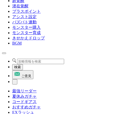
超覚醒
潜在覚醒
プラスポイント
アシスト設定
パズバト連動
モンスター購入
モンスター育成
きせかえドロップ
BGM
検索
ご意見
最強リーダー
夏休みガチャ
コードギアス
おすすめガチャ
EXラッシュ