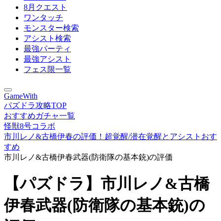
8月クエスト
ワンタッチ
モンスター検索
アシスト検索
最強パーティ
最強アシスト
フェス限一覧
GameWith
パズドラ攻略TOP
おすすめガチャ一覧
怪獣8号コラボ
市川レノ&古橋伊春の評価！超覚醒/潜在覚醒とアシストおす
すめ
市川レノ&古橋伊春武器(防衛隊の基本銃)の評価
【パズドラ】市川レノ&古橋
伊春武器(防衛隊の基本銃)の