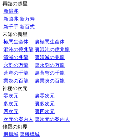
再臨の超星
新億兆
新凶兆
新万寿
新千手
新百式
未知の新星
極悪生命体
裏極悪生命体
混沌の億兆龍
裏混沌の億兆龍
潰滅の兆龍
裏潰滅の兆龍
永刻の万龍
裏永刻の万龍
蒼穹の千龍
裏蒼穹の千龍
業炎の百龍
裏業炎の百龍
神秘の次元
零次元
裏零次元
多次元
裏多次元
四次元
裏四次元
次元の案内人
裏次元の案内人
修羅の幻界
機構城
裏機構城