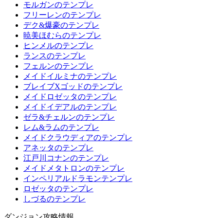
モルガンのテンプレ
フリーレンのテンプレ
デク&爆豪のテンプレ
暁美ほむらのテンプレ
ヒンメルのテンプレ
ランスのテンプレ
フェルンのテンプレ
メイドイルミナのテンプレ
ブレイブXゴッドのテンプレ
メイドロゼッタのテンプレ
メイドイデアルのテンプレ
ゼラ&チェルンのテンプレ
レム&ラムのテンプレ
メイドクラウディアのテンプレ
アネッタのテンプレ
江戸川コナンのテンプレ
メイドメタトロンのテンプレ
インペリアルドラモンテンプレ
ロゼッタのテンプレ
しづるのテンプレ
ダンジョン攻略情報