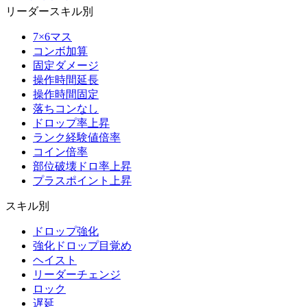
リーダースキル別
7×6マス
コンボ加算
固定ダメージ
操作時間延長
操作時間固定
落ちコンなし
ドロップ率上昇
ランク経験値倍率
コイン倍率
部位破壊ドロ率上昇
プラスポイント上昇
スキル別
ドロップ強化
強化ドロップ目覚め
ヘイスト
リーダーチェンジ
ロック
遅延