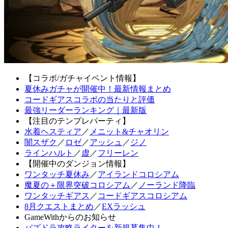
【コラボ/ガチャイベント情報】
夏休みガチャが開催中！最新情報まとめ
コードギアスコラボの当たりと評価
最強リーダーランキング｜最新版
【注目のテンプレパーティ】
水着ヘスティア
／
メニット&チャオリン
闇スザク
／
ロゼ
／
アッシュ
／
ジノ
ラインハルト
／
虚
／
フリーレン
【開催中のダンジョン情報】
ワンタッチ夏休み
／
アイランドコロシアム
魔夏の＋限界突破コロシアム
／
ノーランド降臨
ワンタッチギアス
／
コードギアスコロシアム
8月クエストまとめ
／
EXラッシュ
GameWithからのお知らせ
パズドラ攻略ライターを新規募集中！