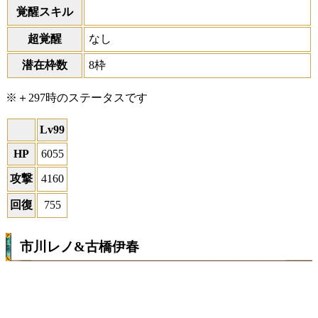
覚醒スキル
超覚醒
なし
潜在枠数
8枠
※＋297時のステータスです
Lv99
HP
6055
攻撃
4160
回復
755
市川レノ&古橋伊春