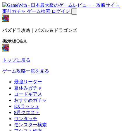
事前ガチャ
ゲーム検索
ログイン
パズドラ攻略｜パズル＆ドラゴンズ
掲示板Q&A
トップに戻る
ゲーム攻略一覧を見る
最強リーダー
夏休みガチャ
コードギアス
おすすめガチャ
EXラッシュ
8月クエスト
ワンタッチ
モンスター検索
アシスト検索