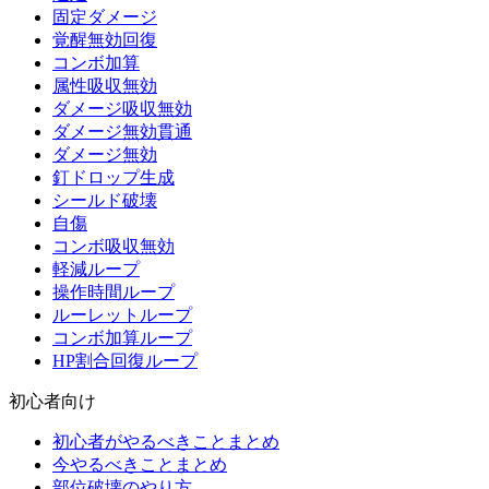
固定ダメージ
覚醒無効回復
コンボ加算
属性吸収無効
ダメージ吸収無効
ダメージ無効貫通
ダメージ無効
釘ドロップ生成
シールド破壊
自傷
コンボ吸収無効
軽減ループ
操作時間ループ
ルーレットループ
コンボ加算ループ
HP割合回復ループ
初心者向け
初心者がやるべきことまとめ
今やるべきことまとめ
部位破壊のやり方