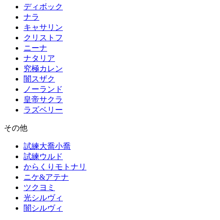
ディボック
ナラ
キャサリン
クリストフ
ニーナ
ナタリア
究極カレン
闇スザク
ノーランド
皇帝サクラ
ラズベリー
その他
試練大喬小喬
試練ウルド
からくりモトナリ
ニケ&アテナ
ツクヨミ
光シルヴィ
闇シルヴィ