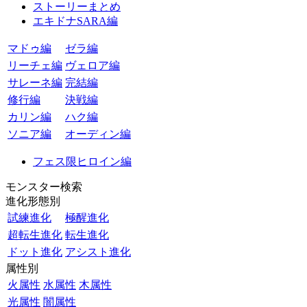
ストーリーまとめ
エキドナSARA編
マドゥ編
ゼラ編
リーチェ編
ヴェロア編
サレーネ編
完結編
修行編
決戦編
カリン編
ハク編
ソニア編
オーディン編
フェス限ヒロイン編
モンスター検索
進化形態別
試練進化
極醒進化
超転生進化
転生進化
ドット進化
アシスト進化
属性別
火属性
水属性
木属性
光属性
闇属性