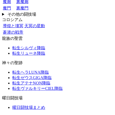
魔廊
裏魔廊
魔門
裏魔門
その他の闘技場
コロシアム
導煌と壊冥
天冥の星動
蒼潜の戦帝
龍族の聖雲
転生シルヴィ降臨
転生リューネ降臨
神々の聖跡
転生ヘラLUNA降臨
転生ゼウスGIGA降臨
転生アテナNON降臨
転生ヴァルキリーCIEL降臨
曜日闘技場
曜日闘技場まとめ