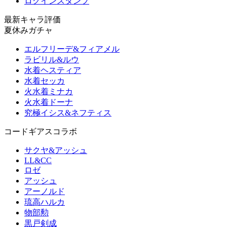
ログインスタンプ
最新キャラ評価
夏休みガチャ
エルフリーデ&フィアメル
ラビリル&ルウ
水着ヘスティア
水着セッカ
火水着ミナカ
火水着ドーナ
究極イシス&ネフティス
コードギアスコラボ
サクヤ&アッシュ
LL&CC
ロゼ
アッシュ
アーノルド
琉高ハルカ
物部勲
黒戸剣成