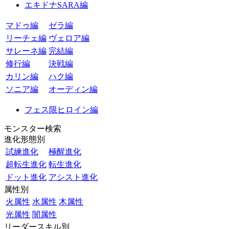
エキドナSARA編
マドゥ編
ゼラ編
リーチェ編
ヴェロア編
サレーネ編
完結編
修行編
決戦編
カリン編
ハク編
ソニア編
オーディン編
フェス限ヒロイン編
モンスター検索
進化形態別
試練進化
極醒進化
超転生進化
転生進化
ドット進化
アシスト進化
属性別
火属性
水属性
木属性
光属性
闇属性
リーダースキル別