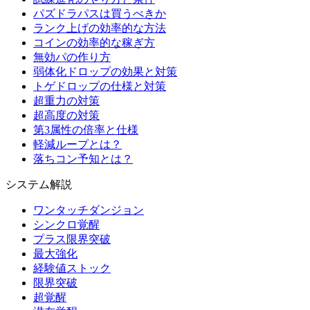
パズドラパスは買うべきか
ランク上げの効率的な方法
コインの効率的な稼ぎ方
無効パの作り方
弱体化ドロップの効果と対策
トゲドロップの仕様と対策
超重力の対策
超高度の対策
第3属性の倍率と仕様
軽減ループとは？
落ちコン予知とは？
システム解説
ワンタッチダンジョン
シンクロ覚醒
プラス限界突破
最大強化
経験値ストック
限界突破
超覚醒