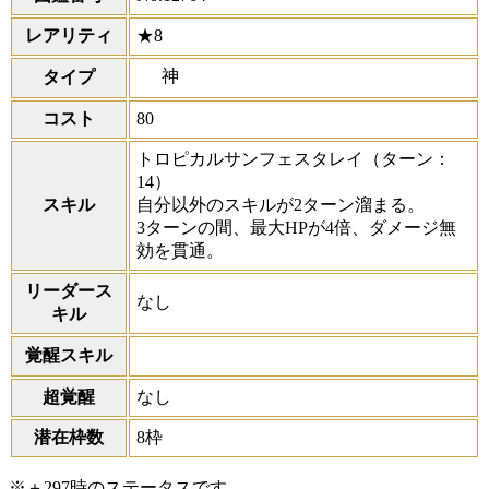
レアリティ
★8
神
タイプ
コスト
80
トロピカルサンフェスタレイ
（ターン：
14）
スキル
自分以外のスキルが2ターン溜まる。
3ターンの間、最大HPが4倍、ダメージ無
効を貫通。
リーダース
なし
キル
覚醒スキル
超覚醒
なし
潜在枠数
8枠
※＋297時のステータスです