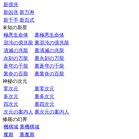
新億兆
新凶兆
新万寿
新千手
新百式
未知の新星
極悪生命体
裏極悪生命体
混沌の億兆龍
裏混沌の億兆龍
潰滅の兆龍
裏潰滅の兆龍
永刻の万龍
裏永刻の万龍
蒼穹の千龍
裏蒼穹の千龍
業炎の百龍
裏業炎の百龍
神秘の次元
零次元
裏零次元
多次元
裏多次元
四次元
裏四次元
次元の案内人
裏次元の案内人
修羅の幻界
機構城
裏機構城
魔廊
裏魔廊