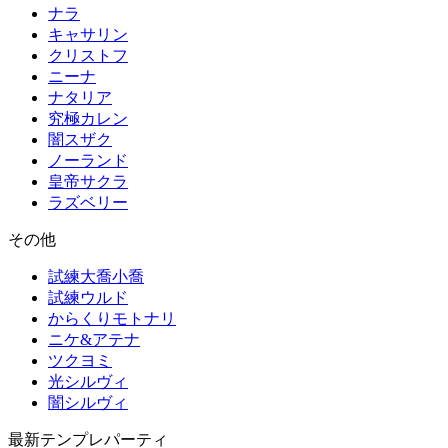
ナラ
キャサリン
クリストフ
ニーナ
ナタリア
究極カレン
闇スザク
ノーランド
皇帝サクラ
ラズベリー
その他
試練大喬小喬
試練ウルド
からくりモトナリ
ニケ&アテナ
ツクヨミ
光シルヴィ
闇シルヴィ
最新テンプレパーティ