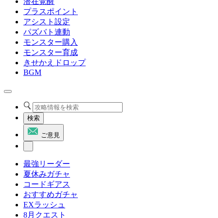
潜在覚醒
プラスポイント
アシスト設定
パズバト連動
モンスター購入
モンスター育成
きせかえドロップ
BGM
検索
ご意見
最強リーダー
夏休みガチャ
コードギアス
おすすめガチャ
EXラッシュ
8月クエスト