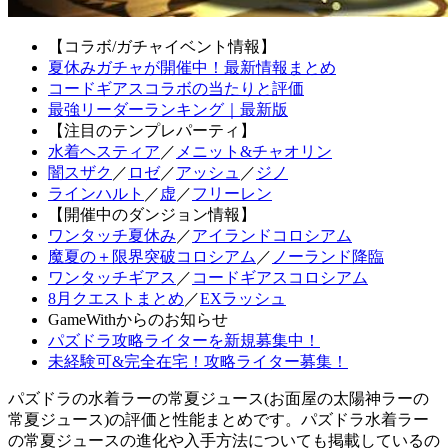
【コラボ/ガチャイベント情報】
夏休みガチャが開催中！最新情報まとめ
コードギアスコラボの当たりと評価
最強リーダーランキング｜最新版
【注目のテンプレパーティ】
水着ヘスティア
／
メニット&チャオリン
闇スザク
／
ロゼ
／
アッシュ
／
ジノ
ラインハルト
／
虚
／
フリーレン
【開催中のダンジョン情報】
ワンタッチ夏休み
／
アイランドコロシアム
魔夏の＋限界突破コロシアム
／
ノーランド降臨
ワンタッチギアス
／
コードギアスコロシアム
8月クエストまとめ
／
EXラッシュ
GameWithからのお知らせ
パズドラ攻略ライターを新規募集中！
未経験可&完全在宅！攻略ライター募集！
パズドラの水着ラーの常夏ジュース(お面屋の太陽神ラーの
常夏ジュース)の評価と性能まとめです。パズドラ水着ラー
の常夏ジュースの進化や入手方法についても掲載しているの