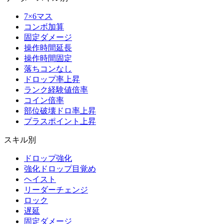
7×6マス
コンボ加算
固定ダメージ
操作時間延長
操作時間固定
落ちコンなし
ドロップ率上昇
ランク経験値倍率
コイン倍率
部位破壊ドロ率上昇
プラスポイント上昇
スキル別
ドロップ強化
強化ドロップ目覚め
ヘイスト
リーダーチェンジ
ロック
遅延
固定ダメージ