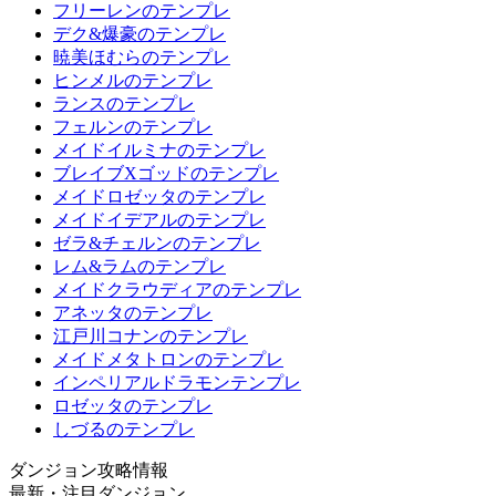
フリーレンのテンプレ
デク&爆豪のテンプレ
暁美ほむらのテンプレ
ヒンメルのテンプレ
ランスのテンプレ
フェルンのテンプレ
メイドイルミナのテンプレ
ブレイブXゴッドのテンプレ
メイドロゼッタのテンプレ
メイドイデアルのテンプレ
ゼラ&チェルンのテンプレ
レム&ラムのテンプレ
メイドクラウディアのテンプレ
アネッタのテンプレ
江戸川コナンのテンプレ
メイドメタトロンのテンプレ
インペリアルドラモンテンプレ
ロゼッタのテンプレ
しづるのテンプレ
ダンジョン攻略情報
最新・注目ダンジョン