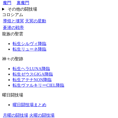
魔門
裏魔門
その他の闘技場
コロシアム
導煌と壊冥
天冥の星動
蒼潜の戦帝
龍族の聖雲
転生シルヴィ降臨
転生リューネ降臨
神々の聖跡
転生ヘラLUNA降臨
転生ゼウスGIGA降臨
転生アテナNON降臨
転生ヴァルキリーCIEL降臨
曜日闘技場
曜日闘技場まとめ
月曜の闘技場
火曜の闘技場