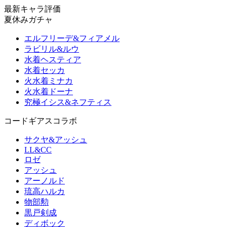
最新キャラ評価
夏休みガチャ
エルフリーデ&フィアメル
ラビリル&ルウ
水着ヘスティア
水着セッカ
火水着ミナカ
火水着ドーナ
究極イシス&ネフティス
コードギアスコラボ
サクヤ&アッシュ
LL&CC
ロゼ
アッシュ
アーノルド
琉高ハルカ
物部勲
黒戸剣成
ディボック