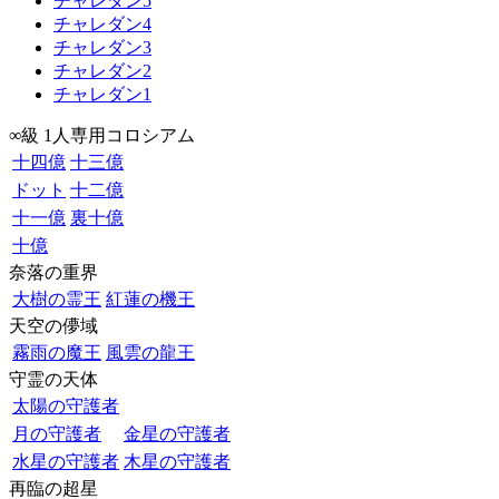
チャレダン5
チャレダン4
チャレダン3
チャレダン2
チャレダン1
∞級 1人専用コロシアム
十四億
十三億
ドット
十二億
十一億
裏十億
十億
奈落の重界
大樹の霊王
紅蓮の機王
天空の儚域
霧雨の魔王
風雲の龍王
守霊の天体
太陽の守護者
月の守護者
金星の守護者
水星の守護者
木星の守護者
再臨の超星