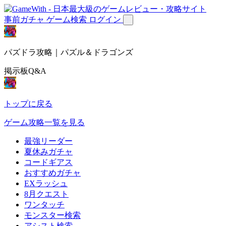
事前ガチャ
ゲーム検索
ログイン
パズドラ攻略｜パズル＆ドラゴンズ
掲示板Q&A
トップに戻る
ゲーム攻略一覧を見る
最強リーダー
夏休みガチャ
コードギアス
おすすめガチャ
EXラッシュ
8月クエスト
ワンタッチ
モンスター検索
アシスト検索