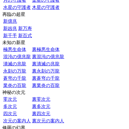
月の守護者
金星の守護者
水星の守護者
木星の守護者
再臨の超星
新億兆
新凶兆
新万寿
新千手
新百式
未知の新星
極悪生命体
裏極悪生命体
混沌の億兆龍
裏混沌の億兆龍
潰滅の兆龍
裏潰滅の兆龍
永刻の万龍
裏永刻の万龍
蒼穹の千龍
裏蒼穹の千龍
業炎の百龍
裏業炎の百龍
神秘の次元
零次元
裏零次元
多次元
裏多次元
四次元
裏四次元
次元の案内人
裏次元の案内人
修羅の幻界