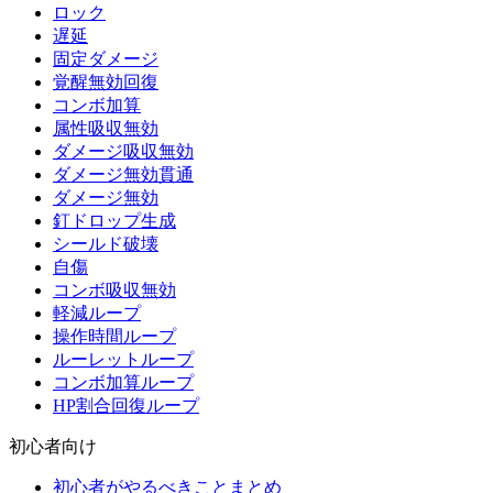
ロック
遅延
固定ダメージ
覚醒無効回復
コンボ加算
属性吸収無効
ダメージ吸収無効
ダメージ無効貫通
ダメージ無効
釘ドロップ生成
シールド破壊
自傷
コンボ吸収無効
軽減ループ
操作時間ループ
ルーレットループ
コンボ加算ループ
HP割合回復ループ
初心者向け
初心者がやるべきことまとめ