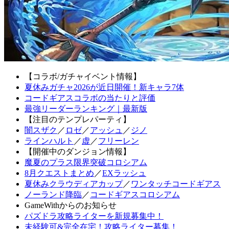
【コラボ/ガチャイベント情報】
夏休みガチャ2026が近日開催！新キャラ7体
コードギアスコラボの当たりと評価
最強リーダーランキング｜最新版
【注目のテンプレパーティ】
闇スザク
／
ロゼ
／
アッシュ
／
ジノ
ラインハルト
／
虚
／
フリーレン
【開催中のダンジョン情報】
魔夏のプラス限界突破コロシアム
8月クエストまとめ
／
EXラッシュ
夏休みクラウディアカップ
／
ワンタッチコードギアス
ノーランド降臨
／
コードギアスコロシアム
GameWithからのお知らせ
パズドラ攻略ライターを新規募集中！
未経験可&完全在宅！攻略ライター募集！