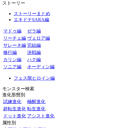
ストーリー
ストーリーまとめ
エキドナSARA編
マドゥ編
ゼラ編
リーチェ編
ヴェロア編
サレーネ編
完結編
修行編
決戦編
カリン編
ハク編
ソニア編
オーディン編
フェス限ヒロイン編
モンスター検索
進化形態別
試練進化
極醒進化
超転生進化
転生進化
ドット進化
アシスト進化
属性別