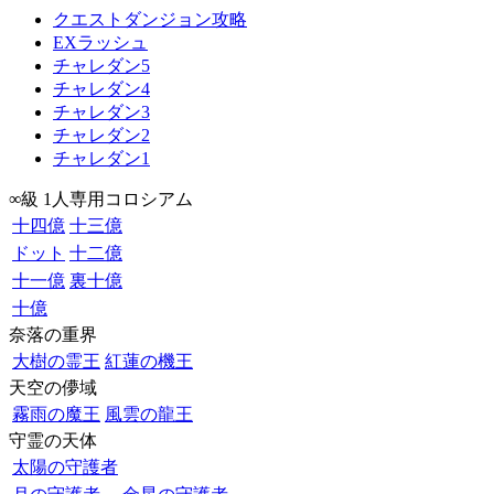
クエストダンジョン攻略
EXラッシュ
チャレダン5
チャレダン4
チャレダン3
チャレダン2
チャレダン1
∞級 1人専用コロシアム
十四億
十三億
ドット
十二億
十一億
裏十億
十億
奈落の重界
大樹の霊王
紅蓮の機王
天空の儚域
霧雨の魔王
風雲の龍王
守霊の天体
太陽の守護者