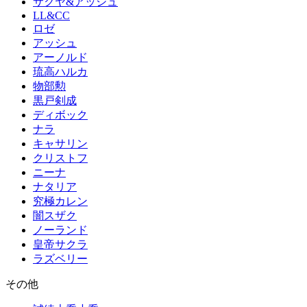
サクヤ&アッシュ
LL&CC
ロゼ
アッシュ
アーノルド
琉高ハルカ
物部勲
黒戸剣成
ディボック
ナラ
キャサリン
クリストフ
ニーナ
ナタリア
究極カレン
闇スザク
ノーランド
皇帝サクラ
ラズベリー
その他