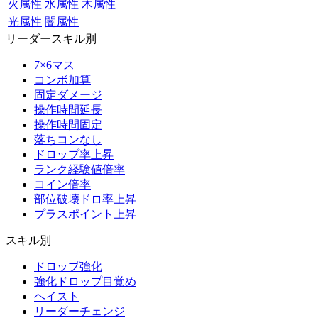
火属性
水属性
木属性
光属性
闇属性
リーダースキル別
7×6マス
コンボ加算
固定ダメージ
操作時間延長
操作時間固定
落ちコンなし
ドロップ率上昇
ランク経験値倍率
コイン倍率
部位破壊ドロ率上昇
プラスポイント上昇
スキル別
ドロップ強化
強化ドロップ目覚め
ヘイスト
リーダーチェンジ