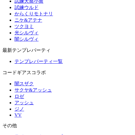
試練大喬小喬
試練ウルド
からくりモトナリ
ニケ&アテナ
ツクヨミ
光シルヴィ
闇シルヴィ
最新テンプレパーティ
テンプレパーティ一覧
コードギアスコラボ
闇スザク
サクヤ&アッシュ
ロゼ
アッシュ
ジノ
VV
その他