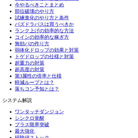
今やるべきことまとめ
部位破壊のやり方
試練進化のやり方と条件
パズドラパスは買うべきか
ランク上げの効率的な方法
コインの効率的な稼ぎ方
無効パの作り方
弱体化ドロップの効果と対策
トゲドロップの仕様と対策
超重力の対策
超高度の対策
第3属性の倍率と仕様
軽減ループとは？
落ちコン予知とは？
システム解説
ワンタッチダンジョン
シンクロ覚醒
プラス限界突破
最大強化
経験値ストック