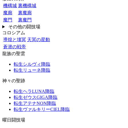
機構城
裏機構城
魔廊
裏魔廊
魔門
裏魔門
その他の闘技場
コロシアム
導煌と壊冥
天冥の星動
蒼潜の戦帝
龍族の聖雲
転生シルヴィ降臨
転生リューネ降臨
神々の聖跡
転生ヘラLUNA降臨
転生ゼウスGIGA降臨
転生アテナNON降臨
転生ヴァルキリーCIEL降臨
曜日闘技場