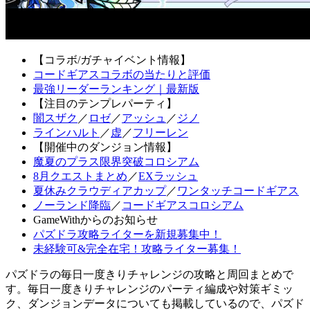
【コラボ/ガチャイベント情報】
コードギアスコラボの当たりと評価
最強リーダーランキング｜最新版
【注目のテンプレパーティ】
闇スザク
／
ロゼ
／
アッシュ
／
ジノ
ラインハルト
／
虚
／
フリーレン
【開催中のダンジョン情報】
魔夏のプラス限界突破コロシアム
8月クエストまとめ
／
EXラッシュ
夏休みクラウディアカップ
／
ワンタッチコードギアス
ノーランド降臨
／
コードギアスコロシアム
GameWithからのお知らせ
パズドラ攻略ライターを新規募集中！
未経験可&完全在宅！攻略ライター募集！
パズドラの毎日一度きりチャレンジの攻略と周回まとめで
す。毎日一度きりチャレンジのパーティ編成や対策ギミッ
ク、ダンジョンデータについても掲載しているので、パズド