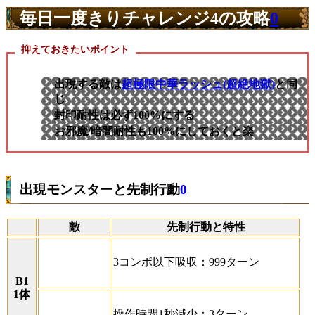
毎日一度きりチャレンジ4の攻略
0
抑えておきたいポイント
出現する敵は
超極限中華ラッシュ(超絶地獄)
と同
じ
封印耐性は必ず100%にする
お邪魔/暗闇耐性も100%にしておくと楽
出現モンスターと先制行動
0
敵
先制行動と特性
3コンボ以下吸収：999ターン
B1
1体
操作時間1秒減少：3ターン