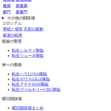
魔廊
裏魔廊
魔門
裏魔門
その他の闘技場
コロシアム
導煌と壊冥
天冥の星動
蒼潜の戦帝
龍族の聖雲
転生シルヴィ降臨
転生リューネ降臨
神々の聖跡
転生ヘラLUNA降臨
転生ゼウスGIGA降臨
転生アテナNON降臨
転生ヴァルキリーCIEL降臨
曜日闘技場
曜日闘技場まとめ