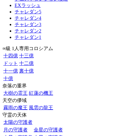
EXラッシュ
チャレダン5
チャレダン4
チャレダン3
チャレダン2
チャレダン1
∞級 1人専用コロシアム
十四億
十三億
ドット
十二億
十一億
裏十億
十億
奈落の重界
大樹の霊王
紅蓮の機王
天空の儚域
霧雨の魔王
風雲の龍王
守霊の天体
太陽の守護者
月の守護者
金星の守護者