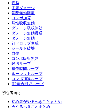
遅延
固定ダメージ
覚醒無効回復
コンボ加算
属性吸収無効
ダメージ吸収無効
ダメージ無効貫通
ダメージ無効
釘ドロップ生成
シールド破壊
自傷
コンボ吸収無効
軽減ループ
操作時間ループ
ルーレットループ
コンボ加算ループ
HP割合回復ループ
初心者向け
初心者がやるべきことまとめ
今やるべきことまとめ