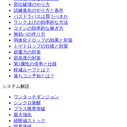
部位破壊のやり方
試練進化のやり方と条件
パズドラパスは買うべきか
ランク上げの効率的な方法
コインの効率的な稼ぎ方
無効パの作り方
弱体化ドロップの効果と対策
トゲドロップの仕様と対策
超重力の対策
超高度の対策
第3属性の倍率と仕様
軽減ループとは？
落ちコン予知とは？
システム解説
ワンタッチダンジョン
シンクロ覚醒
プラス限界突破
最大強化
経験値ストック
限界突破