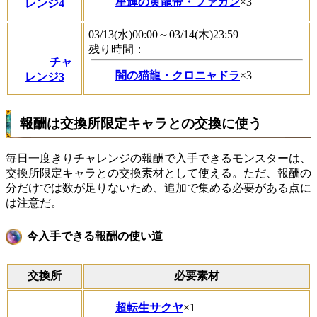
星輝の黄龍帝・ファガン
×3
レンジ4
03/13(水)00:00～03/14(木)23:59
残り時間：
チャ
闇の猫龍・クロニャドラ
×3
レンジ3
報酬は交換所限定キャラとの交換に使う
毎日一度きりチャレンジの報酬で入手できるモンスターは、
交換所限定キャラとの交換素材として使える。ただ、報酬の
分だけでは数が足りないため、追加で集める必要がある点に
は注意だ。
今入手できる報酬の使い道
交換所
必要素材
超転生サクヤ
×1