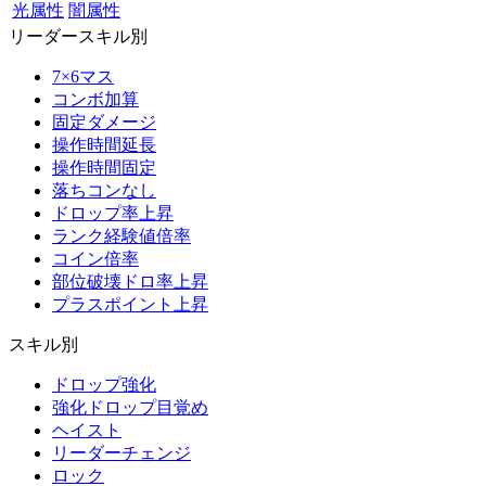
光属性
闇属性
リーダースキル別
7×6マス
コンボ加算
固定ダメージ
操作時間延長
操作時間固定
落ちコンなし
ドロップ率上昇
ランク経験値倍率
コイン倍率
部位破壊ドロ率上昇
プラスポイント上昇
スキル別
ドロップ強化
強化ドロップ目覚め
ヘイスト
リーダーチェンジ
ロック