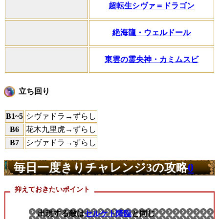
超転生シヴァ＝ドラゴン
絶海龍・ウェルドール
東雲の霊央神・カミムスビ
立ち回り
B1~5
シヴァドラ→ずらし
B6
花木九里虎→ずらし
B7
シヴァドラ→ずらし
毎日一度きりチャレンジ3の攻略
0
抑えておきたいポイント
出現する敵は
セルケト降臨
と同じ