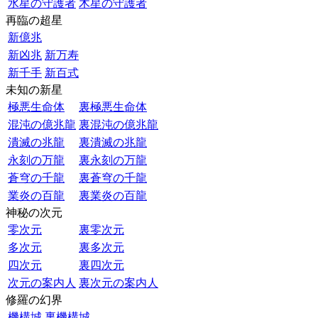
水星の守護者
木星の守護者
再臨の超星
新億兆
新凶兆
新万寿
新千手
新百式
未知の新星
極悪生命体
裏極悪生命体
混沌の億兆龍
裏混沌の億兆龍
潰滅の兆龍
裏潰滅の兆龍
永刻の万龍
裏永刻の万龍
蒼穹の千龍
裏蒼穹の千龍
業炎の百龍
裏業炎の百龍
神秘の次元
零次元
裏零次元
多次元
裏多次元
四次元
裏四次元
次元の案内人
裏次元の案内人
修羅の幻界
機構城
裏機構城