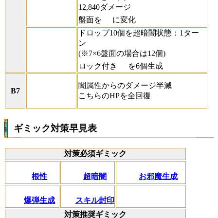
12,840ダメージ
盤面を
に変化
ドロップ10個を超暗闇状態：1ター
ン
(※7×6盤面の場合は12個)
ロック付き
を6個生成
闇属性からのダメージ半減
B7
こちらのHPを全回復
ギミック対策早見表
対策必須ギミック
根性
超暗闇
お邪魔生成
爆弾生成
スキル封印
対策推奨ギミック