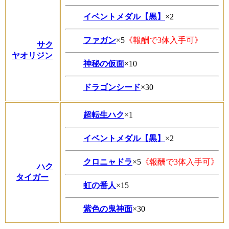
イベントメダル【黒】
×2
ファガン
×5
《報酬で3体入手可》
サク
ヤオリジン
神秘の仮面
×10
ドラゴンシード
×30
超転生ハク
×1
イベントメダル【黒】
×2
クロニャドラ
×5
《報酬で3体入手可》
ハク
タイガー
虹の番人
×15
紫色の鬼神面
×30