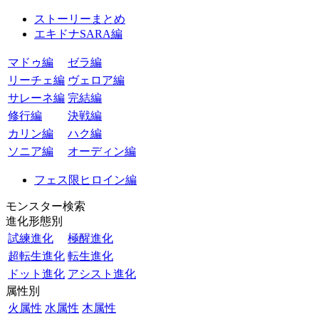
ストーリーまとめ
エキドナSARA編
マドゥ編
ゼラ編
リーチェ編
ヴェロア編
サレーネ編
完結編
修行編
決戦編
カリン編
ハク編
ソニア編
オーディン編
フェス限ヒロイン編
モンスター検索
進化形態別
試練進化
極醒進化
超転生進化
転生進化
ドット進化
アシスト進化
属性別
火属性
水属性
木属性