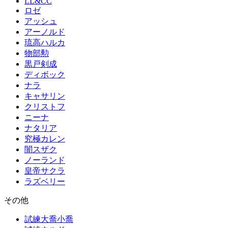
LL&CC
ロゼ
アッシュ
アーノルド
琉高ハルカ
物部勲
黒戸剣成
ディボック
ナラ
キャサリン
クリストフ
ニーナ
ナタリア
究極カレン
闇スザク
ノーランド
皇帝サクラ
ラズベリー
その他
試練大喬小喬