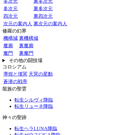
零次元
裏零次元
多次元
裏多次元
四次元
裏四次元
次元の案内人
裏次元の案内人
修羅の幻界
機構城
裏機構城
魔廊
裏魔廊
魔門
裏魔門
その他の闘技場
コロシアム
導煌と壊冥
天冥の星動
蒼潜の戦帝
龍族の聖雲
転生シルヴィ降臨
転生リューネ降臨
神々の聖跡
転生ヘラLUNA降臨
転生ゼウスGIGA降臨