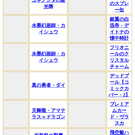
ユキノシタの星
のスプレ
光華
ー缶
銀翼の白
水墨幻画師・カ
迅帝・デ
イシュウ
イトナの
懐中時計
フリオニ
水墨幻画師・カ
ールのク
イシュウ
リスタル
チャーム
デッドプ
ール【コ
真の勇者・ダイ
ミックカ
バー・2】
プレミア
天舞龍・アマテ
ムカー
ラス＝ドラゴン
ド・ヴラ
スカ
飛空艇ハ