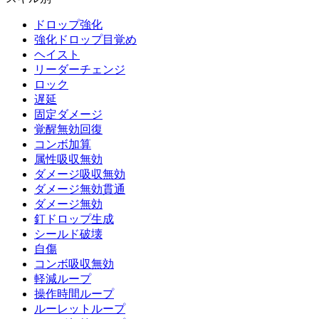
ドロップ強化
強化ドロップ目覚め
ヘイスト
リーダーチェンジ
ロック
遅延
固定ダメージ
覚醒無効回復
コンボ加算
属性吸収無効
ダメージ吸収無効
ダメージ無効貫通
ダメージ無効
釘ドロップ生成
シールド破壊
自傷
コンボ吸収無効
軽減ループ
操作時間ループ
ルーレットループ