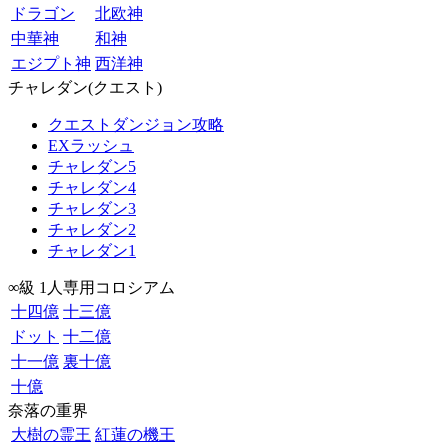
ドラゴン
北欧神
中華神
和神
エジプト神
西洋神
チャレダン(クエスト)
クエストダンジョン攻略
EXラッシュ
チャレダン5
チャレダン4
チャレダン3
チャレダン2
チャレダン1
∞級 1人専用コロシアム
十四億
十三億
ドット
十二億
十一億
裏十億
十億
奈落の重界
大樹の霊王
紅蓮の機王