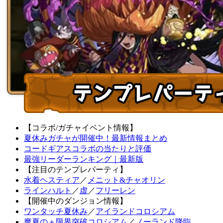
【コラボ/ガチャイベント情報】
夏休みガチャが開催中！最新情報まとめ
コードギアスコラボの当たりと評価
最強リーダーランキング｜最新版
【注目のテンプレパーティ】
水着ヘスティア
／
メニット&チャオリン
ラインハルト
／
虚
／
フリーレン
【開催中のダンジョン情報】
ワンタッチ夏休み
／
アイランドコロシアム
魔夏の＋限界突破コロシアム
／
ノーランド降臨