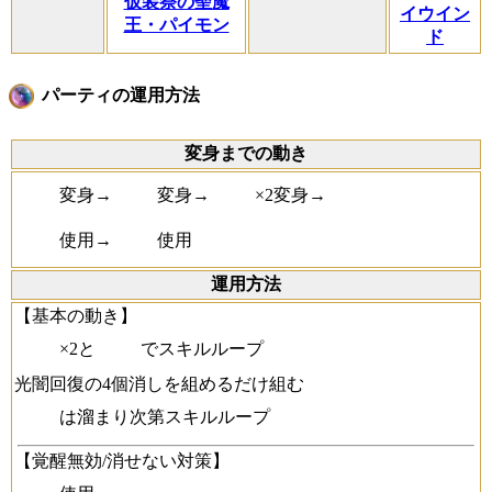
仮装祭の聖魔
イウイン
王・パイモン
ド
パーティの運用方法
変身までの動き
変身→
変身→
×2変身→
使用→
使用
運用方法
【基本の動き】
×2と
でスキルループ
光闇回復の4個消しを組めるだけ組む
は溜まり次第スキルループ
【覚醒無効/消せない対策】