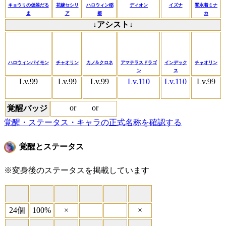
キョウリの仮装だる
花嫁セシリ
ハロウィン稲
ディオン
イズナ
闇水着ミナ
ま
ア
姫
カ
↓アシスト↓
ハロウィンパイモン
チャオリン
カノ&クロネ
アマテラスドラゴ
インデック
チャオリン
ン
ス
Lv.99
Lv.99
Lv.99
Lv.110
Lv.110
Lv.99
or
or
覚醒バッジ
覚醒・ステータス・キャラの正式名称を確認する
覚醒とステータス
※変身後のステータスを掲載しています
24個
100%
×
×