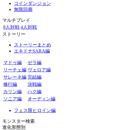
コインダンジョン
無限回廊
マルチプレイ
8人対戦
4人対戦
ストーリー
ストーリーまとめ
エキドナSARA編
マドゥ編
ゼラ編
リーチェ編
ヴェロア編
サレーネ編
完結編
修行編
決戦編
カリン編
ハク編
ソニア編
オーディン編
フェス限ヒロイン編
モンスター検索
進化形態別