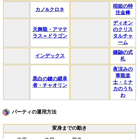
稲姫の特
カノ&クロネ
注金棒
ディオン
天舞龍・アマテ
のクリス
ラス＝ドラゴン
タルチャ
ーム
鎌鼬の式
インデックス
札
夜涼みの
箏龍楽
黒白の鍵の継承
士・ミナ
者・チャオリン
カのうち
わ
パーティの運用方法
変身までの動き