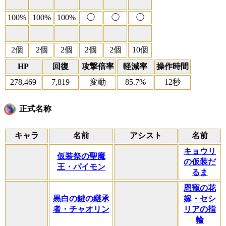
100%
100%
100%
◯
◯
◯
2個
2個
2個
2個
2個
10個
HP
回復
攻撃倍率
軽減率
操作時間
278,469
7,819
変動
85.7%
12秒
正式名称
キャラ
名前
アシスト
名前
キョウリ
仮装祭の聖魔
の仮装だ
王・パイモン
るま
恩寵の花
黒白の鍵の継承
嫁・セシ
者・チャオリン
リアの指
輪