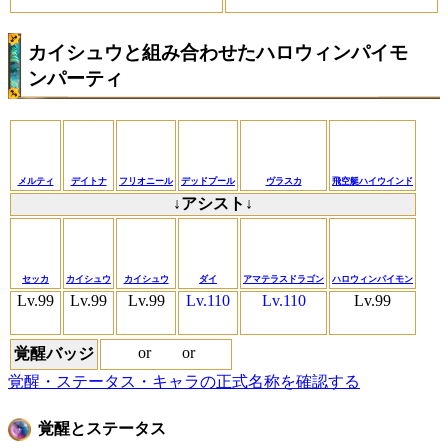
カイシュウと組み合わせたハロウィンパイモ
ンパーティ
メルティ
デイトナ
フリオニール
デッドプール
ヴラスカ
飛空艇ハイウインド
↓アシスト↓
セッカ
カイシュウ
カイシュウ
ダイ
アマテラスドラゴン
ハロウィンパイモン
Lv.99
Lv.99
Lv.99
Lv.110
Lv.110
Lv.99
or
or
覚醒バッジ
覚醒・ステータス・キャラの正式名称を確認する
覚醒とステータス