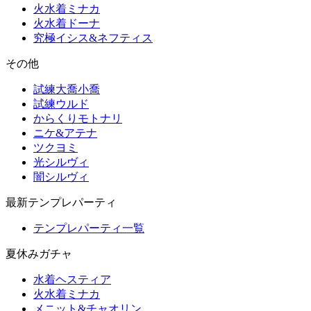
火水着ミナカ
火水着ドーナ
究極イシス&ネフティス
その他
試練大喬小喬
試練ウルド
からくりモトナリ
ニケ&アテナ
ツクヨミ
光シルヴィ
闇シルヴィ
最新テンプレパーティ
テンプレパーティ一覧
夏休みガチャ
水着ヘスティア
火水着ミナカ
メニット&チャオリン