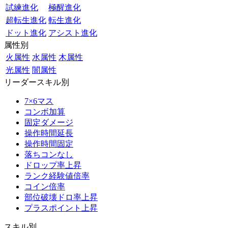
試練進化
極醒進化
超転生進化
転生進化
ドット進化
アシスト進化
属性別
火属性
水属性
木属性
光属性
闇属性
リーダースキル別
7×6マス
コンボ加算
固定ダメージ
操作時間延長
操作時間固定
落ちコンなし
ドロップ率上昇
ランク経験値倍率
コイン倍率
部位破壊ドロ率上昇
プラスポイント上昇
スキル別