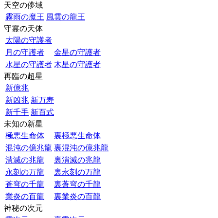
天空の儚域
霧雨の魔王
風雲の龍王
守霊の天体
太陽の守護者
月の守護者
金星の守護者
水星の守護者
木星の守護者
再臨の超星
新億兆
新凶兆
新万寿
新千手
新百式
未知の新星
極悪生命体
裏極悪生命体
混沌の億兆龍
裏混沌の億兆龍
潰滅の兆龍
裏潰滅の兆龍
永刻の万龍
裏永刻の万龍
蒼穹の千龍
裏蒼穹の千龍
業炎の百龍
裏業炎の百龍
神秘の次元