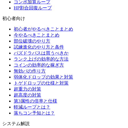
コンボ加算ループ
HP割合回復ループ
初心者向け
初心者がやるべきことまとめ
今やるべきことまとめ
部位破壊のやり方
試練進化のやり方と条件
パズドラパスは買うべきか
ランク上げの効率的な方法
コインの効率的な稼ぎ方
無効パの作り方
弱体化ドロップの効果と対策
トゲドロップの仕様と対策
超重力の対策
超高度の対策
第3属性の倍率と仕様
軽減ループとは？
落ちコン予知とは？
システム解説