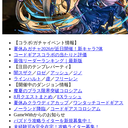
【コラボ/ガチャイベント情報】
夏休みガチャ2026が近日開催！新キャラ7体
コードギアスコラボの当たりと評価
最強リーダーランキング｜最新版
【注目のテンプレパーティ】
闇スザク
／
ロゼ
／
アッシュ
／
ジノ
ラインハルト
／
虚
／
フリーレン
【開催中のダンジョン情報】
魔夏のプラス限界突破コロシアム
8月クエストまとめ
／
EXラッシュ
夏休みクラウディアカップ
／
ワンタッチコードギアス
ノーランド降臨
／
コードギアスコロシアム
GameWithからのお知らせ
パズドラ攻略ライターを新規募集中！
未経験可&完全在宅！攻略ライター募集！