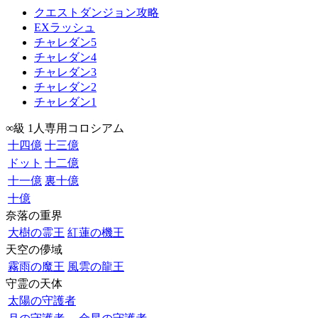
クエストダンジョン攻略
EXラッシュ
チャレダン5
チャレダン4
チャレダン3
チャレダン2
チャレダン1
∞級 1人専用コロシアム
十四億
十三億
ドット
十二億
十一億
裏十億
十億
奈落の重界
大樹の霊王
紅蓮の機王
天空の儚域
霧雨の魔王
風雲の龍王
守霊の天体
太陽の守護者