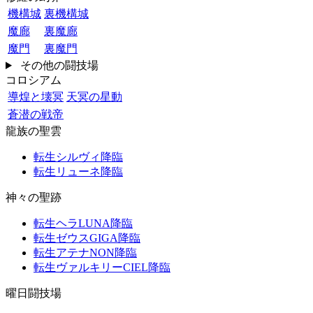
機構城
裏機構城
魔廊
裏魔廊
魔門
裏魔門
その他の闘技場
コロシアム
導煌と壊冥
天冥の星動
蒼潜の戦帝
龍族の聖雲
転生シルヴィ降臨
転生リューネ降臨
神々の聖跡
転生ヘラLUNA降臨
転生ゼウスGIGA降臨
転生アテナNON降臨
転生ヴァルキリーCIEL降臨
曜日闘技場