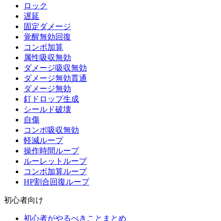
ロック
遅延
固定ダメージ
覚醒無効回復
コンボ加算
属性吸収無効
ダメージ吸収無効
ダメージ無効貫通
ダメージ無効
釘ドロップ生成
シールド破壊
自傷
コンボ吸収無効
軽減ループ
操作時間ループ
ルーレットループ
コンボ加算ループ
HP割合回復ループ
初心者向け
初心者がやるべきことまとめ