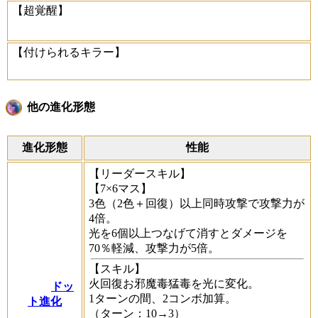
【超覚醒】
【付けられるキラー】
他の進化形態
進化形態
性能
【リーダースキル】
【7×6マス】
3色（2色＋回復）以上同時攻撃で攻撃力が
4倍。
光を6個以上つなげて消すとダメージを
70％軽減、攻撃力が5倍。
【スキル】
火回復お邪魔毒猛毒を光に変化。
ドッ
1ターンの間、2コンボ加算。
ト進化
（ターン：10→3）