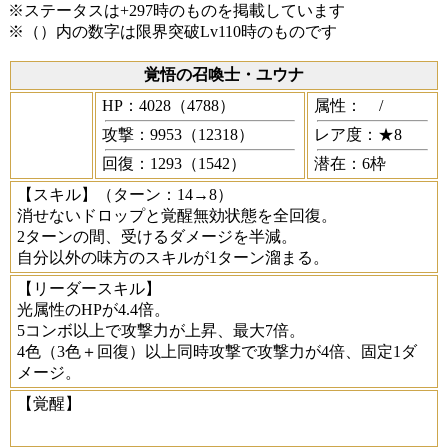
※ステータスは+297時のものを掲載しています
※（）内の数字は限界突破Lv110時のものです
覚悟の召喚士・ユウナ
HP：4028（4788）
属性：
/
攻撃：9953（12318）
レア度：★8
回復：1293（1542）
潜在：6枠
【スキル】
（ターン：14→8）
消せないドロップと覚醒無効状態を全回復。
2ターンの間、受けるダメージを半減。
自分以外の味方のスキルが1ターン溜まる。
【リーダースキル】
光属性のHPが4.4倍。
5コンボ以上で攻撃力が上昇、最大7倍。
4色（3色＋回復）以上同時攻撃で攻撃力が4倍、固定1ダ
メージ。
【覚醒】