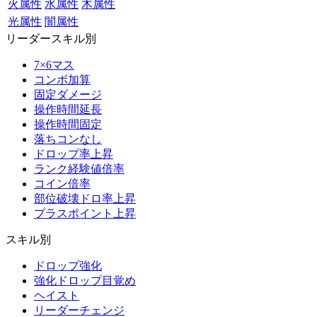
火属性
水属性
木属性
光属性
闇属性
リーダースキル別
7×6マス
コンボ加算
固定ダメージ
操作時間延長
操作時間固定
落ちコンなし
ドロップ率上昇
ランク経験値倍率
コイン倍率
部位破壊ドロ率上昇
プラスポイント上昇
スキル別
ドロップ強化
強化ドロップ目覚め
ヘイスト
リーダーチェンジ