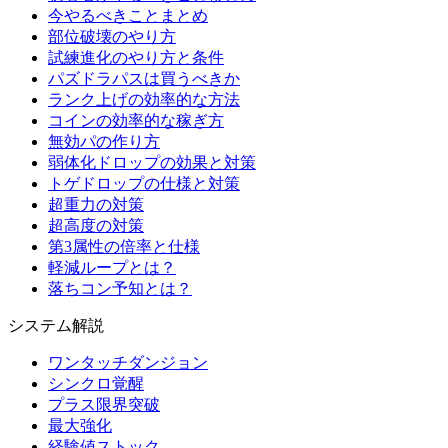
今やるべきことまとめ
部位破壊のやり方
試練進化のやり方と条件
パズドラパスは買うべきか
ランク上げの効率的な方法
コインの効率的な稼ぎ方
無効パの作り方
弱体化ドロップの効果と対策
トゲドロップの仕様と対策
超重力の対策
超高度の対策
第3属性の倍率と仕様
軽減ループとは？
落ちコン予知とは？
システム解説
ワンタッチダンジョン
シンクロ覚醒
プラス限界突破
最大強化
経験値ストック