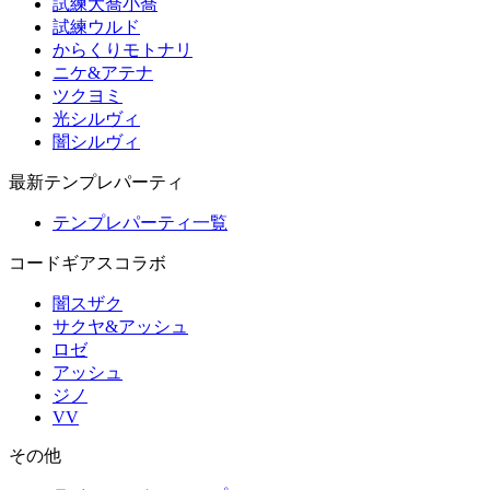
試練大喬小喬
試練ウルド
からくりモトナリ
ニケ&アテナ
ツクヨミ
光シルヴィ
闇シルヴィ
最新テンプレパーティ
テンプレパーティ一覧
コードギアスコラボ
闇スザク
サクヤ&アッシュ
ロゼ
アッシュ
ジノ
VV
その他