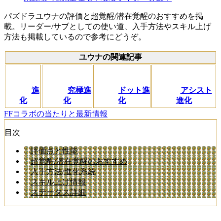
パズドラユウナの評価と超覚醒/潜在覚醒のおすすめを掲
載。リーダー/サブとしての使い道、入手方法やスキル上げ
方法も掲載しているので参考にどうぞ。
ユウナの関連記事
進
究極進
ドット進
アシスト
化
化
化
進化
FFコラボの当たりと最新情報
目次
評価点と性能
超覚醒/潜在覚醒のおすすめ
入手方法/進化系統
スキル上げ情報
ステータス詳細