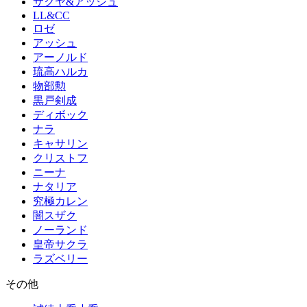
サクヤ&アッシュ
LL&CC
ロゼ
アッシュ
アーノルド
琉高ハルカ
物部勲
黒戸剣成
ディボック
ナラ
キャサリン
クリストフ
ニーナ
ナタリア
究極カレン
闇スザク
ノーランド
皇帝サクラ
ラズベリー
その他