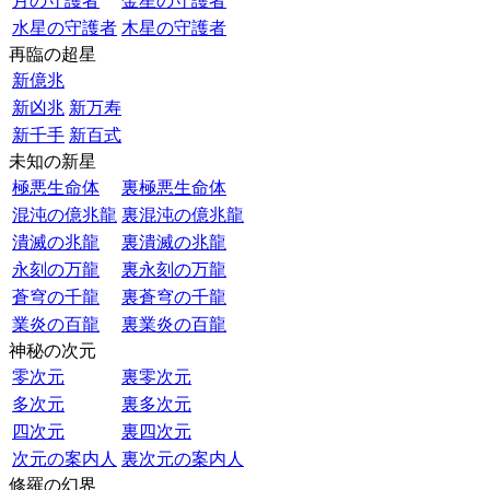
月の守護者
金星の守護者
水星の守護者
木星の守護者
再臨の超星
新億兆
新凶兆
新万寿
新千手
新百式
未知の新星
極悪生命体
裏極悪生命体
混沌の億兆龍
裏混沌の億兆龍
潰滅の兆龍
裏潰滅の兆龍
永刻の万龍
裏永刻の万龍
蒼穹の千龍
裏蒼穹の千龍
業炎の百龍
裏業炎の百龍
神秘の次元
零次元
裏零次元
多次元
裏多次元
四次元
裏四次元
次元の案内人
裏次元の案内人
修羅の幻界