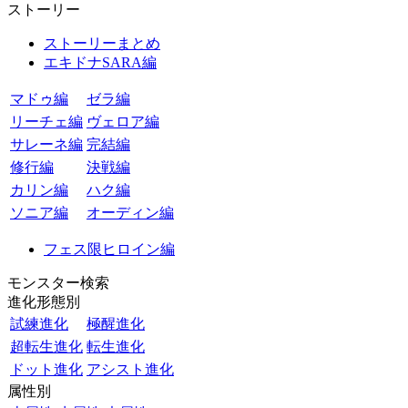
ストーリー
ストーリーまとめ
エキドナSARA編
マドゥ編
ゼラ編
リーチェ編
ヴェロア編
サレーネ編
完結編
修行編
決戦編
カリン編
ハク編
ソニア編
オーディン編
フェス限ヒロイン編
モンスター検索
進化形態別
試練進化
極醒進化
超転生進化
転生進化
ドット進化
アシスト進化
属性別