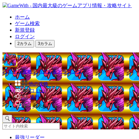
ホーム
ゲーム検索
新規登録
ログイン
2カラム
3カラム
パズドラ攻略｜パズル＆ドラゴンズ
他の攻略
コミュ
速報
掲示板
最強リーダー