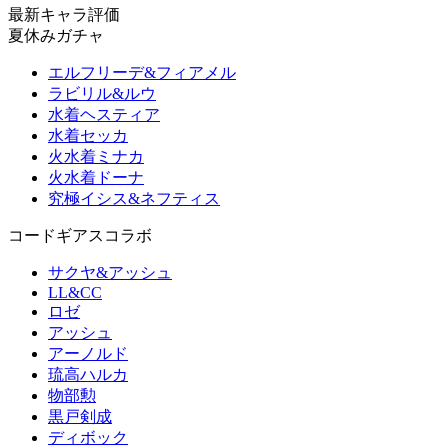
最新キャラ評価
夏休みガチャ
エルフリーデ&フィアメル
ラビリル&ルウ
水着ヘスティア
水着セッカ
火水着ミナカ
火水着ドーナ
究極イシス&ネフティス
コードギアスコラボ
サクヤ&アッシュ
LL&CC
ロゼ
アッシュ
アーノルド
琉高ハルカ
物部勲
黒戸剣成
ディボック