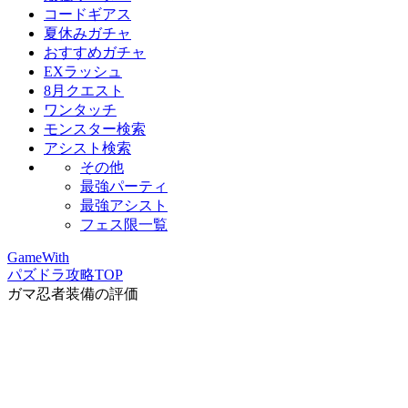
コードギアス
夏休みガチャ
おすすめガチャ
EXラッシュ
8月クエスト
ワンタッチ
モンスター検索
アシスト検索
その他
最強パーティ
最強アシスト
フェス限一覧
GameWith
パズドラ攻略TOP
ガマ忍者装備の評価