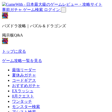
事前ガチャ
ゲーム検索
ログイン
パズドラ攻略｜パズル＆ドラゴンズ
掲示板Q&A
トップに戻る
ゲーム攻略一覧を見る
最強リーダー
夏休みガチャ
コードギアス
おすすめガチャ
EXラッシュ
8月クエスト
ワンタッチ
モンスター検索
アシスト検索