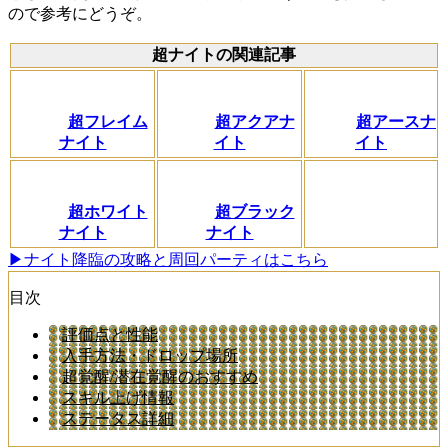
ので参考にどうぞ。
超ナイトの関連記事
超フレイム
超アクアナ
超アースナ
ナイト
イト
イト
超ホワイト
超ブラック
ナイト
ナイト
▶ナイト降臨の攻略と周回パーティはこちら
目次
評価点と性能
入手方法・ドロップ場所
超覚醒/潜在覚醒のおすすめ
スキル上げ情報
ステータス詳細