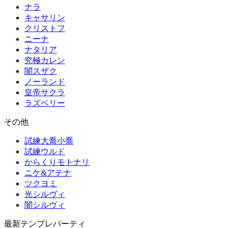
ナラ
キャサリン
クリストフ
ニーナ
ナタリア
究極カレン
闇スザク
ノーランド
皇帝サクラ
ラズベリー
その他
試練大喬小喬
試練ウルド
からくりモトナリ
ニケ&アテナ
ツクヨミ
光シルヴィ
闇シルヴィ
最新テンプレパーティ