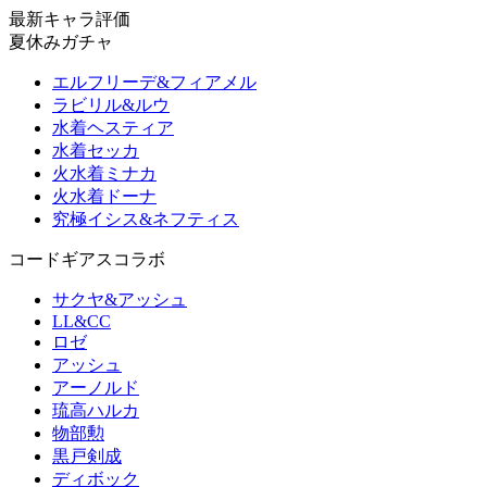
最新キャラ評価
夏休みガチャ
エルフリーデ&フィアメル
ラビリル&ルウ
水着ヘスティア
水着セッカ
火水着ミナカ
火水着ドーナ
究極イシス&ネフティス
コードギアスコラボ
サクヤ&アッシュ
LL&CC
ロゼ
アッシュ
アーノルド
琉高ハルカ
物部勲
黒戸剣成
ディボック