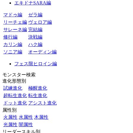
エキドナSARA編
マドゥ編
ゼラ編
リーチェ編
ヴェロア編
サレーネ編
完結編
修行編
決戦編
カリン編
ハク編
ソニア編
オーディン編
フェス限ヒロイン編
モンスター検索
進化形態別
試練進化
極醒進化
超転生進化
転生進化
ドット進化
アシスト進化
属性別
火属性
水属性
木属性
光属性
闇属性
リーダースキル別