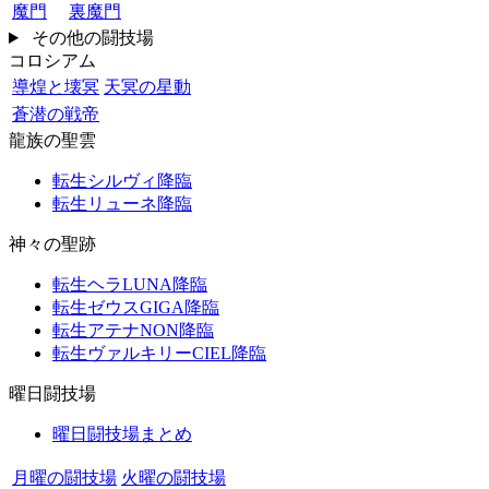
魔門
裏魔門
その他の闘技場
コロシアム
導煌と壊冥
天冥の星動
蒼潜の戦帝
龍族の聖雲
転生シルヴィ降臨
転生リューネ降臨
神々の聖跡
転生ヘラLUNA降臨
転生ゼウスGIGA降臨
転生アテナNON降臨
転生ヴァルキリーCIEL降臨
曜日闘技場
曜日闘技場まとめ
月曜の闘技場
火曜の闘技場