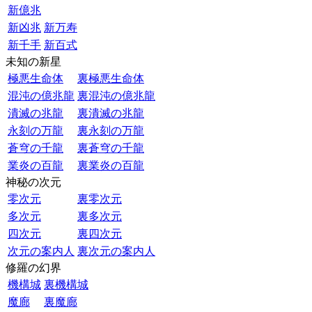
新億兆
新凶兆
新万寿
新千手
新百式
未知の新星
極悪生命体
裏極悪生命体
混沌の億兆龍
裏混沌の億兆龍
潰滅の兆龍
裏潰滅の兆龍
永刻の万龍
裏永刻の万龍
蒼穹の千龍
裏蒼穹の千龍
業炎の百龍
裏業炎の百龍
神秘の次元
零次元
裏零次元
多次元
裏多次元
四次元
裏四次元
次元の案内人
裏次元の案内人
修羅の幻界
機構城
裏機構城
魔廊
裏魔廊