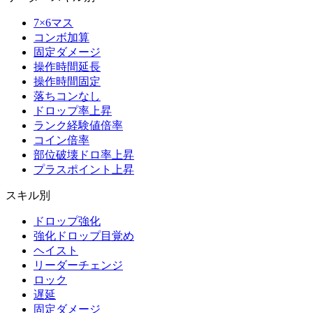
7×6マス
コンボ加算
固定ダメージ
操作時間延長
操作時間固定
落ちコンなし
ドロップ率上昇
ランク経験値倍率
コイン倍率
部位破壊ドロ率上昇
プラスポイント上昇
スキル別
ドロップ強化
強化ドロップ目覚め
ヘイスト
リーダーチェンジ
ロック
遅延
固定ダメージ