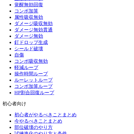
覚醒無効回復
コンボ加算
属性吸収無効
ダメージ吸収無効
ダメージ無効貫通
ダメージ無効
釘ドロップ生成
シールド破壊
自傷
コンボ吸収無効
軽減ループ
操作時間ループ
ルーレットループ
コンボ加算ループ
HP割合回復ループ
初心者向け
初心者がやるべきことまとめ
今やるべきことまとめ
部位破壊のやり方
試練進化のやり方と条件