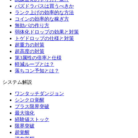
パズドラパスは買うべきか
ランク上げの効率的な方法
コインの効率的な稼ぎ方
無効パの作り方
弱体化ドロップの効果と対策
トゲドロップの仕様と対策
超重力の対策
超高度の対策
第3属性の倍率と仕様
軽減ループとは？
落ちコン予知とは？
システム解説
ワンタッチダンジョン
シンクロ覚醒
プラス限界突破
最大強化
経験値ストック
限界突破
超覚醒