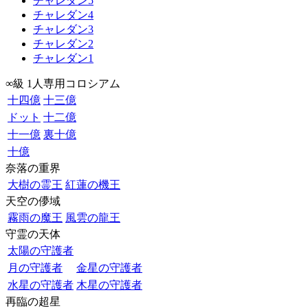
チャレダン5
チャレダン4
チャレダン3
チャレダン2
チャレダン1
∞級 1人専用コロシアム
十四億
十三億
ドット
十二億
十一億
裏十億
十億
奈落の重界
大樹の霊王
紅蓮の機王
天空の儚域
霧雨の魔王
風雲の龍王
守霊の天体
太陽の守護者
月の守護者
金星の守護者
水星の守護者
木星の守護者
再臨の超星