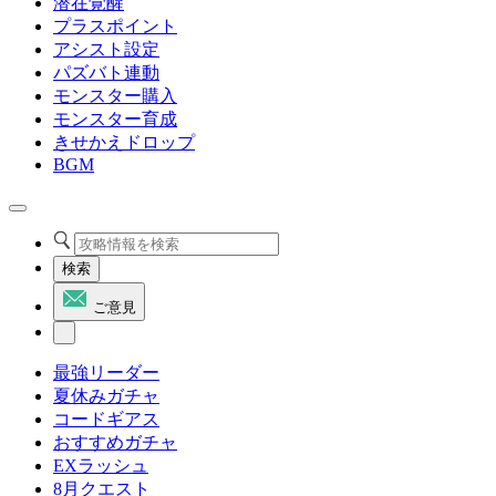
潜在覚醒
プラスポイント
アシスト設定
パズバト連動
モンスター購入
モンスター育成
きせかえドロップ
BGM
検索
ご意見
最強リーダー
夏休みガチャ
コードギアス
おすすめガチャ
EXラッシュ
8月クエスト