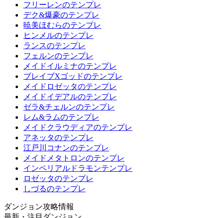
フリーレンのテンプレ
デク&爆豪のテンプレ
暁美ほむらのテンプレ
ヒンメルのテンプレ
ランスのテンプレ
フェルンのテンプレ
メイドイルミナのテンプレ
ブレイブXゴッドのテンプレ
メイドロゼッタのテンプレ
メイドイデアルのテンプレ
ゼラ&チェルンのテンプレ
レム&ラムのテンプレ
メイドクラウディアのテンプレ
アネッタのテンプレ
江戸川コナンのテンプレ
メイドメタトロンのテンプレ
インペリアルドラモンテンプレ
ロゼッタのテンプレ
しづるのテンプレ
ダンジョン攻略情報
最新・注目ダンジョン