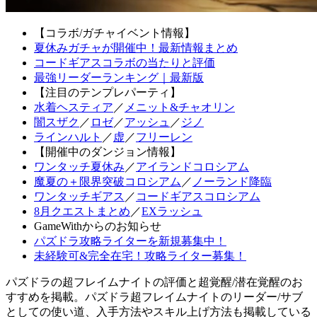
【コラボ/ガチャイベント情報】
夏休みガチャが開催中！最新情報まとめ
コードギアスコラボの当たりと評価
最強リーダーランキング｜最新版
【注目のテンプレパーティ】
水着ヘスティア
／
メニット&チャオリン
闇スザク
／
ロゼ
／
アッシュ
／
ジノ
ラインハルト
／
虚
／
フリーレン
【開催中のダンジョン情報】
ワンタッチ夏休み
／
アイランドコロシアム
魔夏の＋限界突破コロシアム
／
ノーランド降臨
ワンタッチギアス
／
コードギアスコロシアム
8月クエストまとめ
／
EXラッシュ
GameWithからのお知らせ
パズドラ攻略ライターを新規募集中！
未経験可&完全在宅！攻略ライター募集！
パズドラの超フレイムナイトの評価と超覚醒/潜在覚醒のお
すすめを掲載。パズドラ超フレイムナイトのリーダー/サブ
としての使い道、入手方法やスキル上げ方法も掲載している