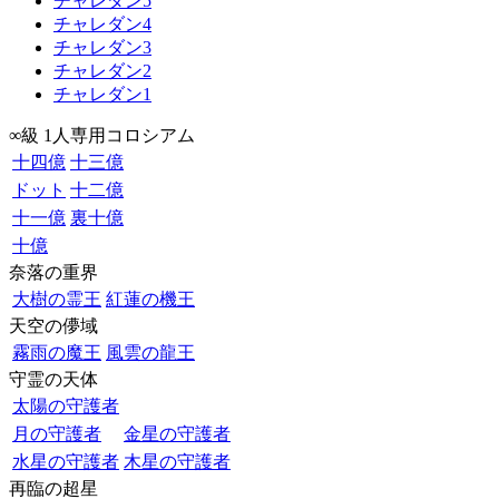
チャレダン5
チャレダン4
チャレダン3
チャレダン2
チャレダン1
∞級 1人専用コロシアム
十四億
十三億
ドット
十二億
十一億
裏十億
十億
奈落の重界
大樹の霊王
紅蓮の機王
天空の儚域
霧雨の魔王
風雲の龍王
守霊の天体
太陽の守護者
月の守護者
金星の守護者
水星の守護者
木星の守護者
再臨の超星