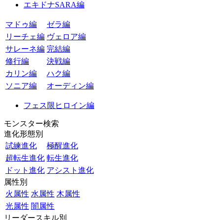
エキドナSARA編
マドゥ編
ゼラ編
リーチェ編
ヴェロア編
サレーネ編
完結編
修行編
決戦編
カリン編
ハク編
ソニア編
オーディン編
フェス限ヒロイン編
モンスター検索
進化形態別
試練進化
極醒進化
超転生進化
転生進化
ドット進化
アシスト進化
属性別
火属性
水属性
木属性
光属性
闇属性
リーダースキル別