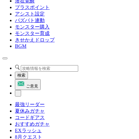
潜在覚醒
プラスポイント
アシスト設定
パズバト連動
モンスター購入
モンスター育成
きせかえドロップ
BGM
検索
ご意見
最強リーダー
夏休みガチャ
コードギアス
おすすめガチャ
EXラッシュ
8月クエスト