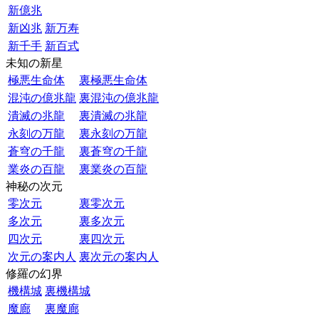
新億兆
新凶兆
新万寿
新千手
新百式
未知の新星
極悪生命体
裏極悪生命体
混沌の億兆龍
裏混沌の億兆龍
潰滅の兆龍
裏潰滅の兆龍
永刻の万龍
裏永刻の万龍
蒼穹の千龍
裏蒼穹の千龍
業炎の百龍
裏業炎の百龍
神秘の次元
零次元
裏零次元
多次元
裏多次元
四次元
裏四次元
次元の案内人
裏次元の案内人
修羅の幻界
機構城
裏機構城
魔廊
裏魔廊