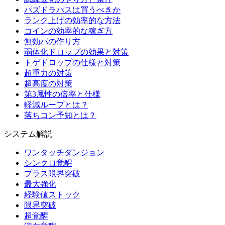
パズドラパスは買うべきか
ランク上げの効率的な方法
コインの効率的な稼ぎ方
無効パの作り方
弱体化ドロップの効果と対策
トゲドロップの仕様と対策
超重力の対策
超高度の対策
第3属性の倍率と仕様
軽減ループとは？
落ちコン予知とは？
システム解説
ワンタッチダンジョン
シンクロ覚醒
プラス限界突破
最大強化
経験値ストック
限界突破
超覚醒