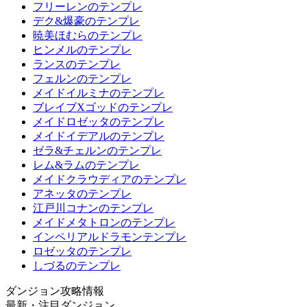
フリーレンのテンプレ
デク&爆豪のテンプレ
暁美ほむらのテンプレ
ヒンメルのテンプレ
ランスのテンプレ
フェルンのテンプレ
メイドイルミナのテンプレ
ブレイブXゴッドのテンプレ
メイドロゼッタのテンプレ
メイドイデアルのテンプレ
ゼラ&チェルンのテンプレ
レム&ラムのテンプレ
メイドクラウディアのテンプレ
アネッタのテンプレ
江戸川コナンのテンプレ
メイドメタトロンのテンプレ
インペリアルドラモンテンプレ
ロゼッタのテンプレ
しづるのテンプレ
ダンジョン攻略情報
最新・注目ダンジョン