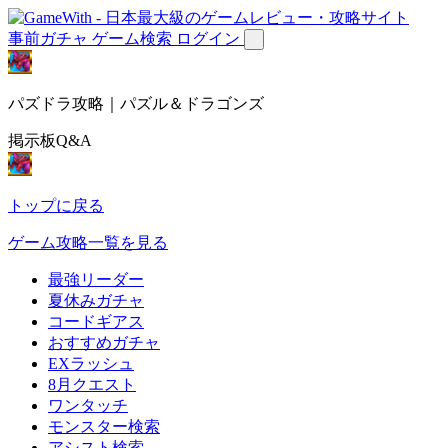
事前ガチャ
ゲーム検索
ログイン
パズドラ攻略｜パズル＆ドラゴンズ
掲示板Q&A
トップに戻る
ゲーム攻略一覧を見る
最強リーダー
夏休みガチャ
コードギアス
おすすめガチャ
EXラッシュ
8月クエスト
ワンタッチ
モンスター検索
アシスト検索