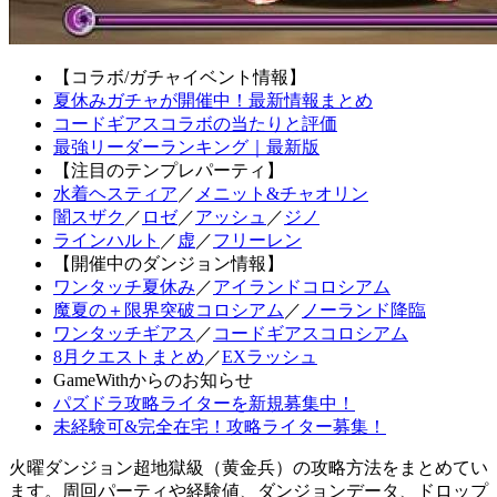
【コラボ/ガチャイベント情報】
夏休みガチャが開催中！最新情報まとめ
コードギアスコラボの当たりと評価
最強リーダーランキング｜最新版
【注目のテンプレパーティ】
水着ヘスティア
／
メニット&チャオリン
闇スザク
／
ロゼ
／
アッシュ
／
ジノ
ラインハルト
／
虚
／
フリーレン
【開催中のダンジョン情報】
ワンタッチ夏休み
／
アイランドコロシアム
魔夏の＋限界突破コロシアム
／
ノーランド降臨
ワンタッチギアス
／
コードギアスコロシアム
8月クエストまとめ
／
EXラッシュ
GameWithからのお知らせ
パズドラ攻略ライターを新規募集中！
未経験可&完全在宅！攻略ライター募集！
火曜ダンジョン超地獄級（黄金兵）の攻略方法をまとめてい
ます。周回パーティや経験値、ダンジョンデータ、ドロップ