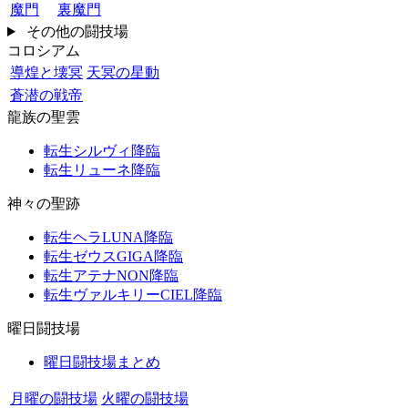
魔門
裏魔門
その他の闘技場
コロシアム
導煌と壊冥
天冥の星動
蒼潜の戦帝
龍族の聖雲
転生シルヴィ降臨
転生リューネ降臨
神々の聖跡
転生ヘラLUNA降臨
転生ゼウスGIGA降臨
転生アテナNON降臨
転生ヴァルキリーCIEL降臨
曜日闘技場
曜日闘技場まとめ
月曜の闘技場
火曜の闘技場