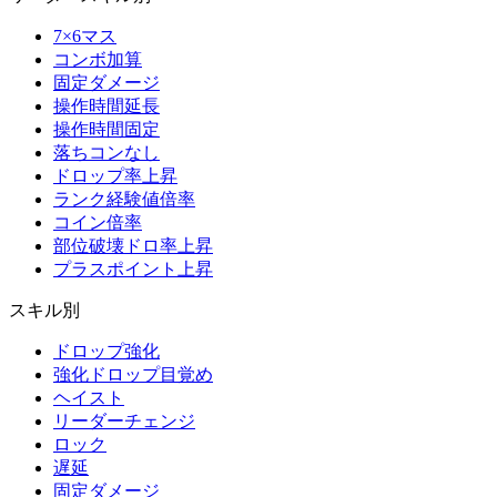
7×6マス
コンボ加算
固定ダメージ
操作時間延長
操作時間固定
落ちコンなし
ドロップ率上昇
ランク経験値倍率
コイン倍率
部位破壊ドロ率上昇
プラスポイント上昇
スキル別
ドロップ強化
強化ドロップ目覚め
ヘイスト
リーダーチェンジ
ロック
遅延
固定ダメージ