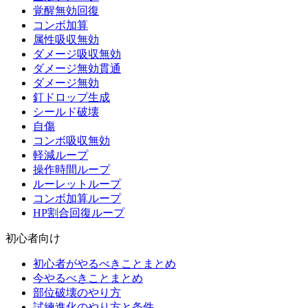
覚醒無効回復
コンボ加算
属性吸収無効
ダメージ吸収無効
ダメージ無効貫通
ダメージ無効
釘ドロップ生成
シールド破壊
自傷
コンボ吸収無効
軽減ループ
操作時間ループ
ルーレットループ
コンボ加算ループ
HP割合回復ループ
初心者向け
初心者がやるべきことまとめ
今やるべきことまとめ
部位破壊のやり方
試練進化のやり方と条件