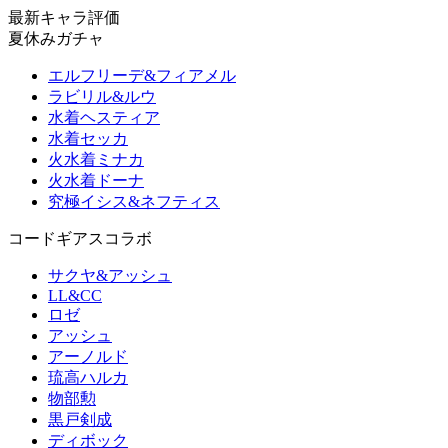
最新キャラ評価
夏休みガチャ
エルフリーデ&フィアメル
ラビリル&ルウ
水着ヘスティア
水着セッカ
火水着ミナカ
火水着ドーナ
究極イシス&ネフティス
コードギアスコラボ
サクヤ&アッシュ
LL&CC
ロゼ
アッシュ
アーノルド
琉高ハルカ
物部勲
黒戸剣成
ディボック