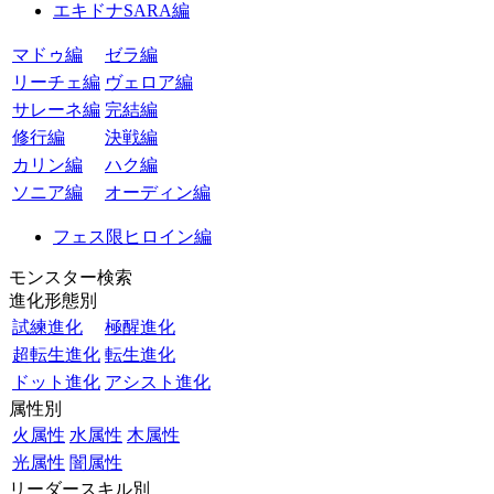
エキドナSARA編
マドゥ編
ゼラ編
リーチェ編
ヴェロア編
サレーネ編
完結編
修行編
決戦編
カリン編
ハク編
ソニア編
オーディン編
フェス限ヒロイン編
モンスター検索
進化形態別
試練進化
極醒進化
超転生進化
転生進化
ドット進化
アシスト進化
属性別
火属性
水属性
木属性
光属性
闇属性
リーダースキル別