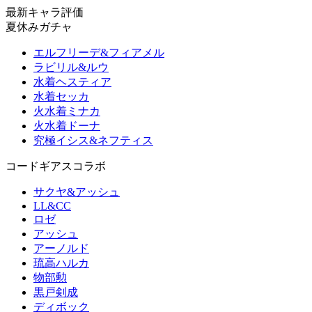
最新キャラ評価
夏休みガチャ
エルフリーデ&フィアメル
ラビリル&ルウ
水着ヘスティア
水着セッカ
火水着ミナカ
火水着ドーナ
究極イシス&ネフティス
コードギアスコラボ
サクヤ&アッシュ
LL&CC
ロゼ
アッシュ
アーノルド
琉高ハルカ
物部勲
黒戸剣成
ディボック