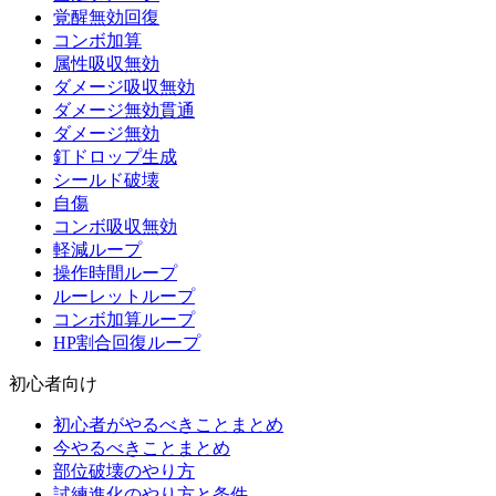
覚醒無効回復
コンボ加算
属性吸収無効
ダメージ吸収無効
ダメージ無効貫通
ダメージ無効
釘ドロップ生成
シールド破壊
自傷
コンボ吸収無効
軽減ループ
操作時間ループ
ルーレットループ
コンボ加算ループ
HP割合回復ループ
初心者向け
初心者がやるべきことまとめ
今やるべきことまとめ
部位破壊のやり方
試練進化のやり方と条件