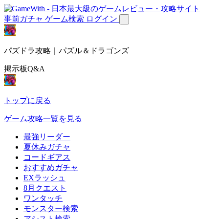
事前ガチャ
ゲーム検索
ログイン
パズドラ攻略｜パズル＆ドラゴンズ
掲示板Q&A
トップに戻る
ゲーム攻略一覧を見る
最強リーダー
夏休みガチャ
コードギアス
おすすめガチャ
EXラッシュ
8月クエスト
ワンタッチ
モンスター検索
アシスト検索