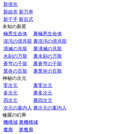
新億兆
新凶兆
新万寿
新千手
新百式
未知の新星
極悪生命体
裏極悪生命体
混沌の億兆龍
裏混沌の億兆龍
潰滅の兆龍
裏潰滅の兆龍
永刻の万龍
裏永刻の万龍
蒼穹の千龍
裏蒼穹の千龍
業炎の百龍
裏業炎の百龍
神秘の次元
零次元
裏零次元
多次元
裏多次元
四次元
裏四次元
次元の案内人
裏次元の案内人
修羅の幻界
機構城
裏機構城
魔廊
裏魔廊