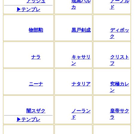
アッシュ
琉高ハル
アーノル
カ
ド
▶テンプレ
物部勲
黒戸剣成
ディボッ
ク
ナラ
キャサリ
クリスト
ン
フ
ニーナ
ナタリア
究極カレ
ン
闇スザク
ノーラン
皇帝サク
ド
ラ
▶テンプレ