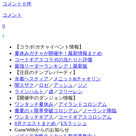
コメント
0
件
コメント
0
【コラボ/ガチャイベント情報】
夏休みガチャが開催中！最新情報まとめ
コードギアスコラボの当たりと評価
最強リーダーランキング｜最新版
【注目のテンプレパーティ】
水着ヘスティア
／
メニット&チャオリン
闇スザク
／
ロゼ
／
アッシュ
／
ジノ
ラインハルト
／
虚
／
フリーレン
【開催中のダンジョン情報】
ワンタッチ夏休み
／
アイランドコロシアム
魔夏の＋限界突破コロシアム
／
ノーランド降臨
ワンタッチギアス
／
コードギアスコロシアム
8月クエストまとめ
／
EXラッシュ
GameWithからのお知らせ