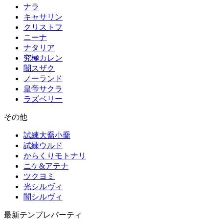
ナラ
キャサリン
クリストフ
ニーナ
ナタリア
究極カレン
闇スザク
ノーランド
皇帝サクラ
ラズベリー
その他
試練大喬小喬
試練ウルド
からくりモトナリ
ニケ&アテナ
ツクヨミ
光シルヴィ
闇シルヴィ
最新テンプレパーティ