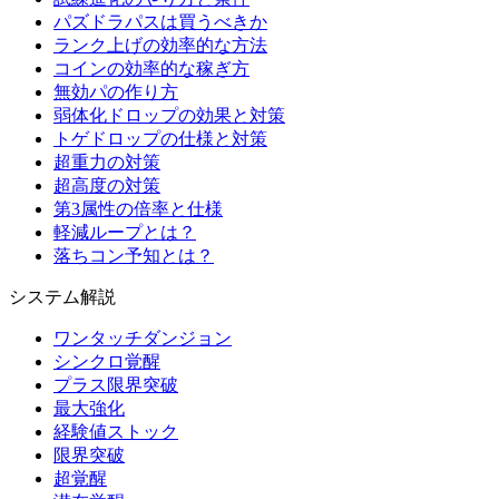
パズドラパスは買うべきか
ランク上げの効率的な方法
コインの効率的な稼ぎ方
無効パの作り方
弱体化ドロップの効果と対策
トゲドロップの仕様と対策
超重力の対策
超高度の対策
第3属性の倍率と仕様
軽減ループとは？
落ちコン予知とは？
システム解説
ワンタッチダンジョン
シンクロ覚醒
プラス限界突破
最大強化
経験値ストック
限界突破
超覚醒