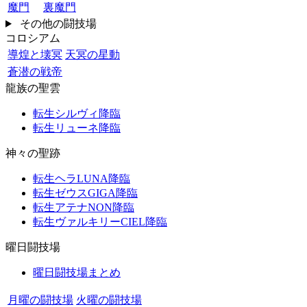
魔門
裏魔門
その他の闘技場
コロシアム
導煌と壊冥
天冥の星動
蒼潜の戦帝
龍族の聖雲
転生シルヴィ降臨
転生リューネ降臨
神々の聖跡
転生ヘラLUNA降臨
転生ゼウスGIGA降臨
転生アテナNON降臨
転生ヴァルキリーCIEL降臨
曜日闘技場
曜日闘技場まとめ
月曜の闘技場
火曜の闘技場