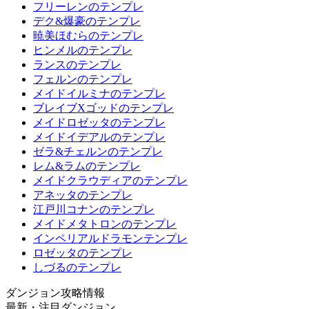
フリーレンのテンプレ
デク&爆豪のテンプレ
暁美ほむらのテンプレ
ヒンメルのテンプレ
ランスのテンプレ
フェルンのテンプレ
メイドイルミナのテンプレ
ブレイブXゴッドのテンプレ
メイドロゼッタのテンプレ
メイドイデアルのテンプレ
ゼラ&チェルンのテンプレ
レム&ラムのテンプレ
メイドクラウディアのテンプレ
アネッタのテンプレ
江戸川コナンのテンプレ
メイドメタトロンのテンプレ
インペリアルドラモンテンプレ
ロゼッタのテンプレ
しづるのテンプレ
ダンジョン攻略情報
最新・注目ダンジョン