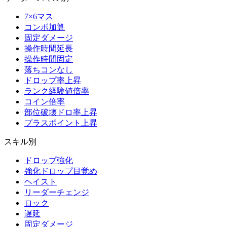
7×6マス
コンボ加算
固定ダメージ
操作時間延長
操作時間固定
落ちコンなし
ドロップ率上昇
ランク経験値倍率
コイン倍率
部位破壊ドロ率上昇
プラスポイント上昇
スキル別
ドロップ強化
強化ドロップ目覚め
ヘイスト
リーダーチェンジ
ロック
遅延
固定ダメージ