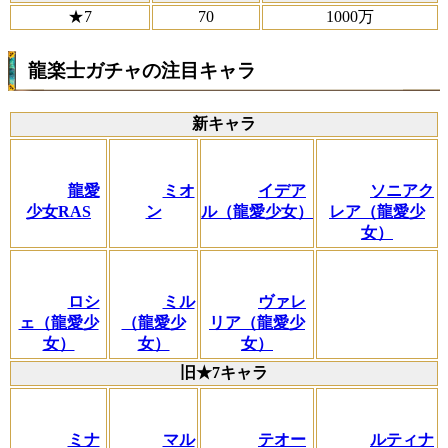
★7
70
1000万
龍楽士ガチャの注目キャラ
新キャラ
龍愛
ミオ
イデア
ソニアク
少女RAS
ン
ル（龍愛少女）
レア（龍愛少
女）
ロシ
ミル
ヴァレ
ェ（龍愛少
（龍愛少
リア（龍愛少
女）
女）
女）
旧★7キャラ
ミナ
マル
テオー
ルティナ