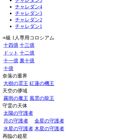
チャレダン5
チャレダン4
チャレダン3
チャレダン2
チャレダン1
∞級 1人専用コロシアム
十四億
十三億
ドット
十二億
十一億
裏十億
十億
奈落の重界
大樹の霊王
紅蓮の機王
天空の儚域
霧雨の魔王
風雲の龍王
守霊の天体
太陽の守護者
月の守護者
金星の守護者
水星の守護者
木星の守護者
再臨の超星