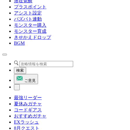
潜在覚醒
プラスポイント
アシスト設定
パズバト連動
モンスター購入
モンスター育成
きせかえドロップ
BGM
検索
ご意見
最強リーダー
夏休みガチャ
コードギアス
おすすめガチャ
EXラッシュ
8月クエスト