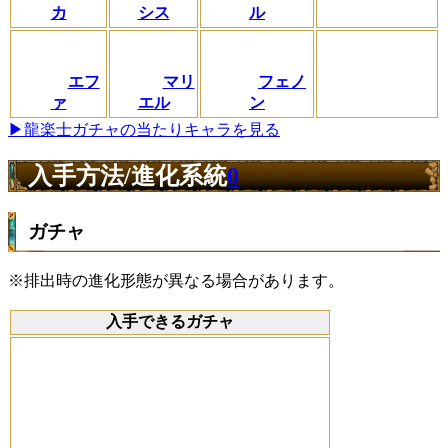
カ
シス
ル
エフ
マリ
フェノ
ァ
エル
ン
▶龍楽士ガチャの当たりキャラを見る
入手方法/進化系統
0
ガチャ
※排出時の進化形態が異なる場合があります。
入手できるガチャ