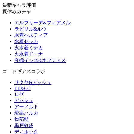
最新キャラ評価
夏休みガチャ
エルフリーデ&フィアメル
ラビリル&ルウ
水着ヘスティア
水着セッカ
火水着ミナカ
火水着ドーナ
究極イシス&ネフティス
コードギアスコラボ
サクヤ&アッシュ
LL&CC
ロゼ
アッシュ
アーノルド
琉高ハルカ
物部勲
黒戸剣成
ディボック