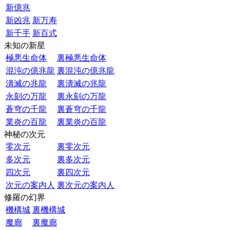
新億兆
新凶兆
新万寿
新千手
新百式
未知の新星
極悪生命体
裏極悪生命体
混沌の億兆龍
裏混沌の億兆龍
潰滅の兆龍
裏潰滅の兆龍
永刻の万龍
裏永刻の万龍
蒼穹の千龍
裏蒼穹の千龍
業炎の百龍
裏業炎の百龍
神秘の次元
零次元
裏零次元
多次元
裏多次元
四次元
裏四次元
次元の案内人
裏次元の案内人
修羅の幻界
機構城
裏機構城
魔廊
裏魔廊