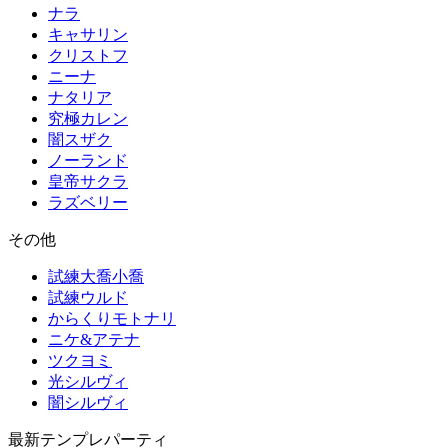
ナラ
キャサリン
クリストフ
ニーナ
ナタリア
究極カレン
闇スザク
ノーランド
皇帝サクラ
ラズベリー
その他
試練大喬小喬
試練ウルド
からくりモトナリ
ニケ&アテナ
ツクヨミ
光シルヴィ
闇シルヴィ
最新テンプレパーティ