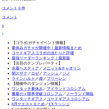
コメント
0
件
コメント
0
【コラボ/ガチャイベント情報】
夏休みガチャが開催中！最新情報まとめ
コードギアスコラボの当たりと評価
最強リーダーランキング｜最新版
【注目のテンプレパーティ】
水着ヘスティア
／
メニット&チャオリン
闇スザク
／
ロゼ
／
アッシュ
／
ジノ
ラインハルト
／
虚
／
フリーレン
【開催中のダンジョン情報】
ワンタッチ夏休み
／
アイランドコロシアム
魔夏の＋限界突破コロシアム
／
ノーランド降臨
ワンタッチギアス
／
コードギアスコロシアム
8月クエストまとめ
／
EXラッシュ