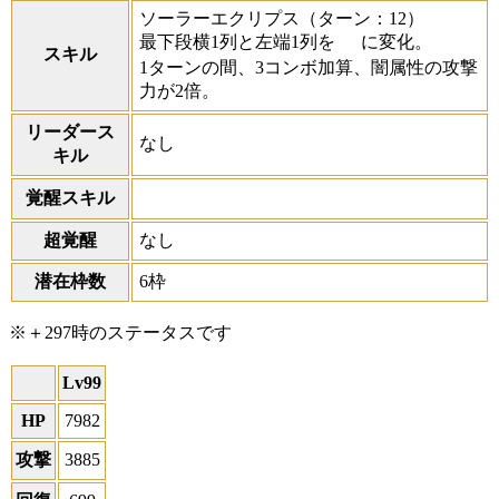
ソーラーエクリプス
（ターン：12）
最下段横1列と左端1列を
に変化。
スキル
1ターンの間、3コンボ加算、闇属性の攻撃
力が2倍。
リーダース
なし
キル
覚醒スキル
超覚醒
なし
潜在枠数
6枠
※＋297時のステータスです
Lv99
HP
7982
攻撃
3885