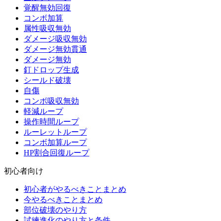
覚醒無効回復
コンボ加算
属性吸収無効
ダメージ吸収無効
ダメージ無効貫通
ダメージ無効
釘ドロップ生成
シールド破壊
自傷
コンボ吸収無効
軽減ループ
操作時間ループ
ルーレットループ
コンボ加算ループ
HP割合回復ループ
初心者向け
初心者がやるべきことまとめ
今やるべきことまとめ
部位破壊のやり方
試練進化のやり方と条件