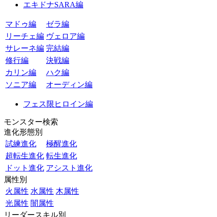
エキドナSARA編
マドゥ編
ゼラ編
リーチェ編
ヴェロア編
サレーネ編
完結編
修行編
決戦編
カリン編
ハク編
ソニア編
オーディン編
フェス限ヒロイン編
モンスター検索
進化形態別
試練進化
極醒進化
超転生進化
転生進化
ドット進化
アシスト進化
属性別
火属性
水属性
木属性
光属性
闇属性
リーダースキル別