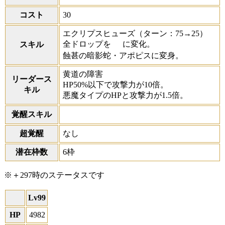
コスト
30
エクリプスヒューズ
（ターン：75→25）
全ドロップを
に変化。
スキル
蝕甚の暗影蛇・アポピスに変身。
黄道の障害
リーダース
HP50%以下で攻撃力が10倍。
キル
悪魔タイプのHPと攻撃力が1.5倍。
覚醒スキル
超覚醒
なし
潜在枠数
6枠
※＋297時のステータスです
Lv99
HP
4982