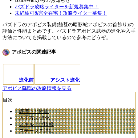
GameWithからのお知らせ
パズドラ攻略ライターを新規募集中！
未経験可&完全在宅！攻略ライター募集！
パズドラのアポピス装備(蝕甚の暗影蛇アポピスの首飾り)の
評価と性能まとめです。パズドラアポピス武器の進化や入手
方法についても掲載しているので参考にどうぞ。
アポピスの関連記事
進化前
アシスト進化
アポピス降臨の攻略情報を見る
目次
評価点と性能
入手方法/進化
スキル上げ情報
ステータス詳細