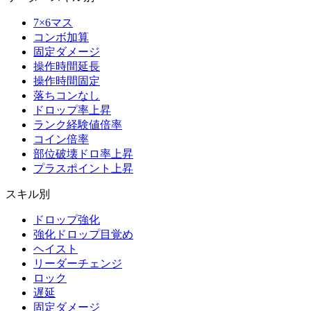
7×6マス
コンボ加算
固定ダメージ
操作時間延長
操作時間固定
落ちコンなし
ドロップ率上昇
ランク経験値倍率
コイン倍率
部位破壊ドロ率上昇
プラスポイント上昇
スキル別
ドロップ強化
強化ドロップ目覚め
ヘイスト
リーダーチェンジ
ロック
遅延
固定ダメージ