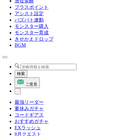
潜在覚醒
プラスポイント
アシスト設定
パズバト連動
モンスター購入
モンスター育成
きせかえドロップ
BGM
検索
ご意見
最強リーダー
夏休みガチャ
コードギアス
おすすめガチャ
EXラッシュ
8月クエスト