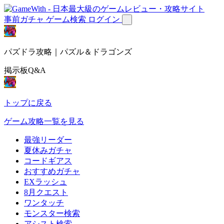
事前ガチャ
ゲーム検索
ログイン
パズドラ攻略｜パズル＆ドラゴンズ
掲示板Q&A
トップに戻る
ゲーム攻略一覧を見る
最強リーダー
夏休みガチャ
コードギアス
おすすめガチャ
EXラッシュ
8月クエスト
ワンタッチ
モンスター検索
アシスト検索