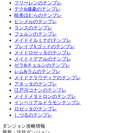
フリーレンのテンプレ
デク&爆豪のテンプレ
暁美ほむらのテンプレ
ヒンメルのテンプレ
ランスのテンプレ
フェルンのテンプレ
メイドイルミナのテンプレ
ブレイブXゴッドのテンプレ
メイドロゼッタのテンプレ
メイドイデアルのテンプレ
ゼラ&チェルンのテンプレ
レム&ラムのテンプレ
メイドクラウディアのテンプレ
アネッタのテンプレ
江戸川コナンのテンプレ
メイドメタトロンのテンプレ
インペリアルドラモンテンプレ
ロゼッタのテンプレ
しづるのテンプレ
ダンジョン攻略情報
最新・注目ダンジョン