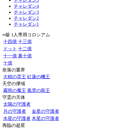
チャレダン5
チャレダン4
チャレダン3
チャレダン2
チャレダン1
∞級 1人専用コロシアム
十四億
十三億
ドット
十二億
十一億
裏十億
十億
奈落の重界
大樹の霊王
紅蓮の機王
天空の儚域
霧雨の魔王
風雲の龍王
守霊の天体
太陽の守護者
月の守護者
金星の守護者
水星の守護者
木星の守護者
再臨の超星