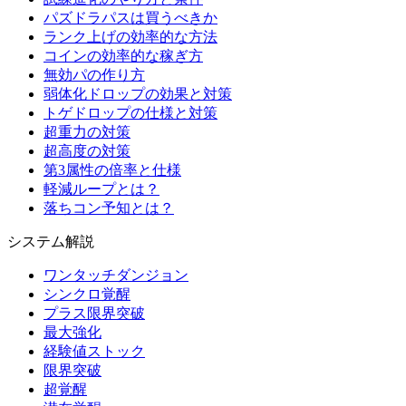
パズドラパスは買うべきか
ランク上げの効率的な方法
コインの効率的な稼ぎ方
無効パの作り方
弱体化ドロップの効果と対策
トゲドロップの仕様と対策
超重力の対策
超高度の対策
第3属性の倍率と仕様
軽減ループとは？
落ちコン予知とは？
システム解説
ワンタッチダンジョン
シンクロ覚醒
プラス限界突破
最大強化
経験値ストック
限界突破
超覚醒