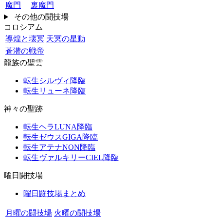
魔門
裏魔門
その他の闘技場
コロシアム
導煌と壊冥
天冥の星動
蒼潜の戦帝
龍族の聖雲
転生シルヴィ降臨
転生リューネ降臨
神々の聖跡
転生ヘラLUNA降臨
転生ゼウスGIGA降臨
転生アテナNON降臨
転生ヴァルキリーCIEL降臨
曜日闘技場
曜日闘技場まとめ
月曜の闘技場
火曜の闘技場