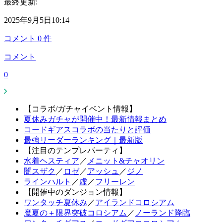
最終更新:
2025年9月5日10:14
コメント
0
件
コメント
0
【コラボ/ガチャイベント情報】
夏休みガチャが開催中！最新情報まとめ
コードギアスコラボの当たりと評価
最強リーダーランキング｜最新版
【注目のテンプレパーティ】
水着ヘスティア
／
メニット&チャオリン
闇スザク
／
ロゼ
／
アッシュ
／
ジノ
ラインハルト
／
虚
／
フリーレン
【開催中のダンジョン情報】
ワンタッチ夏休み
／
アイランドコロシアム
魔夏の＋限界突破コロシアム
／
ノーランド降臨