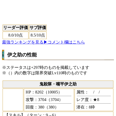
リーダー評価
サブ評価
8.0
/10点
8.5
/10点
最強ランキングを見る
▶コメント欄はこちら
伊之助の性能
※ステータスは+297時のものを掲載しています
※（）内の数字は限界突破Lv110時のものです
鬼殺隊・嘴平伊之助
HP：8202（10005）
属性：
/
/
攻撃：3704（3704）
レア度：★8
回復：380（380）
潜在：8枠
【スキル】
（ターン：9→6）