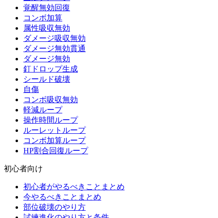
覚醒無効回復
コンボ加算
属性吸収無効
ダメージ吸収無効
ダメージ無効貫通
ダメージ無効
釘ドロップ生成
シールド破壊
自傷
コンボ吸収無効
軽減ループ
操作時間ループ
ルーレットループ
コンボ加算ループ
HP割合回復ループ
初心者向け
初心者がやるべきことまとめ
今やるべきことまとめ
部位破壊のやり方
試練進化のやり方と条件