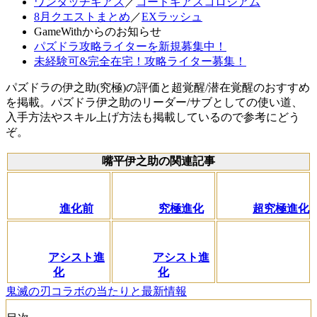
ワンタッチギアス
／
コードギアスコロシアム
8月クエストまとめ
／
EXラッシュ
GameWithからのお知らせ
パズドラ攻略ライターを新規募集中！
未経験可&完全在宅！攻略ライター募集！
パズドラの伊之助(究極)の評価と超覚醒/潜在覚醒のおすすめ
を掲載。パズドラ伊之助のリーダー/サブとしての使い道、
入手方法やスキル上げ方法も掲載しているので参考にどう
ぞ。
嘴平伊之助の関連記事
進化前
究極進化
超究極進化
アシスト進
アシスト進
化
化
鬼滅の刃コラボの当たりと最新情報