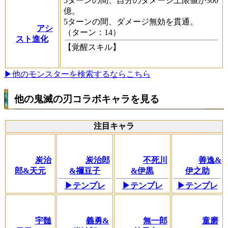
5ターンの間、自分のダメージ上限値が300
億。
5ターンの間、ダメージ無効を貫通。
アシ
（ターン：14）
スト進化
【覚醒スキル】
▶他のモンスターを検索するならこちら
他の鬼滅の刃コラボキャラを見る
注目キャラ
炭治
炭治郎
不死川
善逸&
郎&天元
&禰豆子
&伊黒
伊之助
▶テンプレ
▶テンプレ
▶テンプレ
宇髄
義勇&
無一郎
童磨