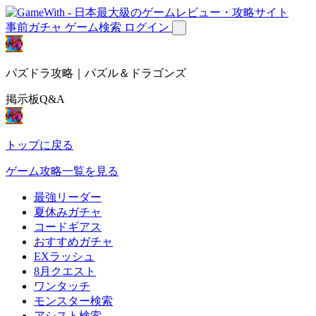
事前ガチャ
ゲーム検索
ログイン
パズドラ攻略｜パズル＆ドラゴンズ
掲示板Q&A
トップに戻る
ゲーム攻略一覧を見る
最強リーダー
夏休みガチャ
コードギアス
おすすめガチャ
EXラッシュ
8月クエスト
ワンタッチ
モンスター検索
アシスト検索