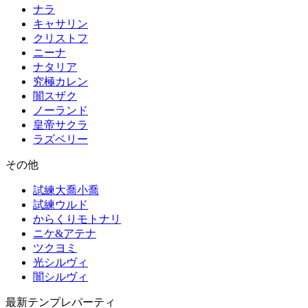
ナラ
キャサリン
クリストフ
ニーナ
ナタリア
究極カレン
闇スザク
ノーランド
皇帝サクラ
ラズベリー
その他
試練大喬小喬
試練ウルド
からくりモトナリ
ニケ&アテナ
ツクヨミ
光シルヴィ
闇シルヴィ
最新テンプレパーティ