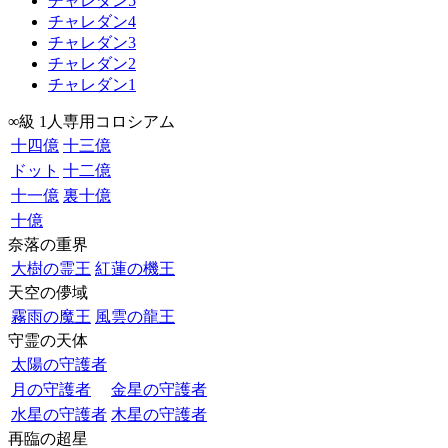
チャレダン5
チャレダン4
チャレダン3
チャレダン2
チャレダン1
∞級 1人専用コロシアム
十四億
十三億
ドット
十二億
十一億
裏十億
十億
奈落の重界
大樹の霊王
紅蓮の機王
天空の儚域
霧雨の魔王
風雲の龍王
守霊の天体
太陽の守護者
月の守護者
金星の守護者
水星の守護者
木星の守護者
再臨の超星