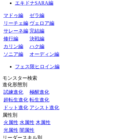
エキドナSARA編
マドゥ編
ゼラ編
リーチェ編
ヴェロア編
サレーネ編
完結編
修行編
決戦編
カリン編
ハク編
ソニア編
オーディン編
フェス限ヒロイン編
モンスター検索
進化形態別
試練進化
極醒進化
超転生進化
転生進化
ドット進化
アシスト進化
属性別
火属性
水属性
木属性
光属性
闇属性
リーダースキル別