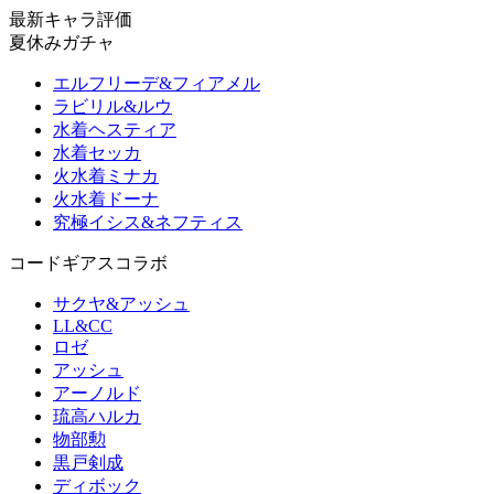
最新キャラ評価
夏休みガチャ
エルフリーデ&フィアメル
ラビリル&ルウ
水着ヘスティア
水着セッカ
火水着ミナカ
火水着ドーナ
究極イシス&ネフティス
コードギアスコラボ
サクヤ&アッシュ
LL&CC
ロゼ
アッシュ
アーノルド
琉高ハルカ
物部勲
黒戸剣成
ディボック