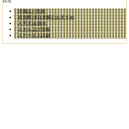
目次
評価点と性能
超覚醒/潜在覚醒のおすすめ
入手方法/進化
スキル上げ情報
ステータス詳細