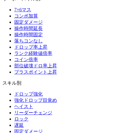
7×6マス
コンボ加算
固定ダメージ
操作時間延長
操作時間固定
落ちコンなし
ドロップ率上昇
ランク経験値倍率
コイン倍率
部位破壊ドロ率上昇
プラスポイント上昇
スキル別
ドロップ強化
強化ドロップ目覚め
ヘイスト
リーダーチェンジ
ロック
遅延
固定ダメージ