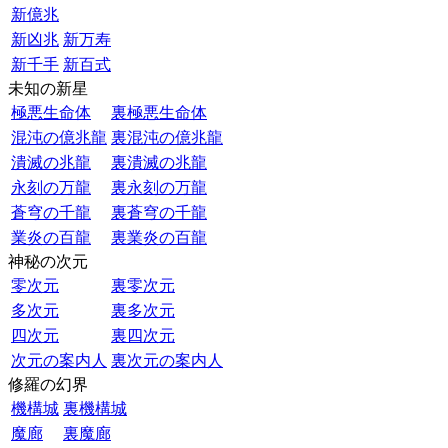
新億兆
新凶兆
新万寿
新千手
新百式
未知の新星
極悪生命体
裏極悪生命体
混沌の億兆龍
裏混沌の億兆龍
潰滅の兆龍
裏潰滅の兆龍
永刻の万龍
裏永刻の万龍
蒼穹の千龍
裏蒼穹の千龍
業炎の百龍
裏業炎の百龍
神秘の次元
零次元
裏零次元
多次元
裏多次元
四次元
裏四次元
次元の案内人
裏次元の案内人
修羅の幻界
機構城
裏機構城
魔廊
裏魔廊