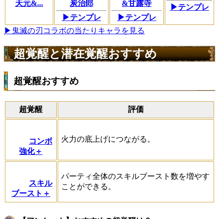
天元&...
炭治郎
&甘露寺
▶テンプレ
▶テンプレ
▶テンプレ
▶鬼滅の刃コラボの当たりキャラを見る
超覚醒と潜在覚醒おすすめ
超覚醒おすすめ
超覚醒
評価
火力の底上げにつながる。
コンボ
強化＋
パーティ全体のスキルブースト数を増やす
スキル
ことができる。
ブースト＋