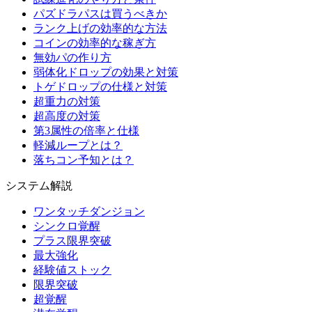
パズドラパスは買うべきか
ランク上げの効率的な方法
コインの効率的な稼ぎ方
無効パの作り方
弱体化ドロップの効果と対策
トゲドロップの仕様と対策
超重力の対策
超高度の対策
第3属性の倍率と仕様
軽減ループとは？
落ちコン予知とは？
システム解説
ワンタッチダンジョン
シンクロ覚醒
プラス限界突破
最大強化
経験値ストック
限界突破
超覚醒