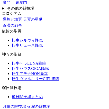
魔門
裏魔門
その他の闘技場
コロシアム
導煌と壊冥
天冥の星動
蒼潜の戦帝
龍族の聖雲
転生シルヴィ降臨
転生リューネ降臨
神々の聖跡
転生ヘラLUNA降臨
転生ゼウスGIGA降臨
転生アテナNON降臨
転生ヴァルキリーCIEL降臨
曜日闘技場
曜日闘技場まとめ
月曜の闘技場
火曜の闘技場