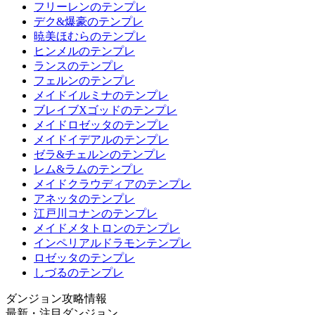
フリーレンのテンプレ
デク&爆豪のテンプレ
暁美ほむらのテンプレ
ヒンメルのテンプレ
ランスのテンプレ
フェルンのテンプレ
メイドイルミナのテンプレ
ブレイブXゴッドのテンプレ
メイドロゼッタのテンプレ
メイドイデアルのテンプレ
ゼラ&チェルンのテンプレ
レム&ラムのテンプレ
メイドクラウディアのテンプレ
アネッタのテンプレ
江戸川コナンのテンプレ
メイドメタトロンのテンプレ
インペリアルドラモンテンプレ
ロゼッタのテンプレ
しづるのテンプレ
ダンジョン攻略情報
最新・注目ダンジョン