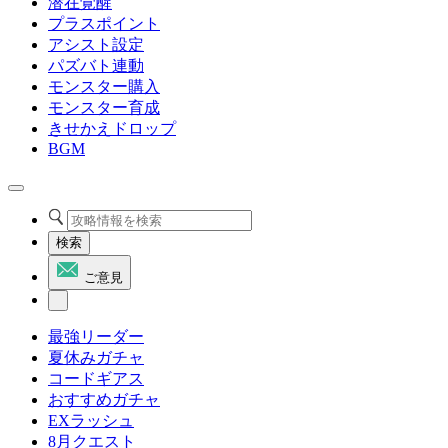
潜在覚醒
プラスポイント
アシスト設定
パズバト連動
モンスター購入
モンスター育成
きせかえドロップ
BGM
検索
ご意見
最強リーダー
夏休みガチャ
コードギアス
おすすめガチャ
EXラッシュ
8月クエスト