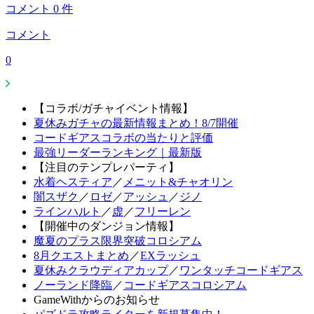
コメント
0
件
コメント
0
【コラボ/ガチャイベント情報】
夏休みガチャの最新情報まとめ！8/7開催
コードギアスコラボの当たりと評価
最強リーダーランキング｜最新版
【注目のテンプレパーティ】
水着ヘスティア
／
メニット&チャオリン
闇スザク
／
ロゼ
／
アッシュ
／
ジノ
ラインハルト
／
虚
／
フリーレン
【開催中のダンジョン情報】
魔夏のプラス限界突破コロシアム
8月クエストまとめ
／
EXラッシュ
夏休みクラウディアカップ
／
ワンタッチコードギアス
ノーランド降臨
／
コードギアスコロシアム
GameWithからのお知らせ