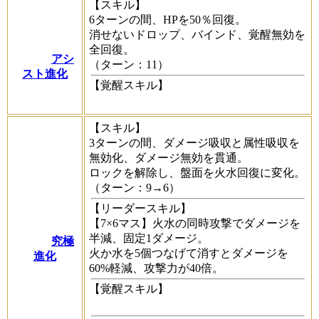
【スキル】
6ターンの間、HPを50％回復。
消せないドロップ、バインド、覚醒無効を
全回復。
アシ
（ターン：11）
スト進化
【覚醒スキル】
【スキル】
3ターンの間、ダメージ吸収と属性吸収を
無効化、ダメージ無効を貫通。
ロックを解除し、盤面を火水回復に変化。
（ターン：9→6）
【リーダースキル】
【7×6マス】火水の同時攻撃でダメージを
半減、固定1ダメージ。
究極
火か水を5個つなげて消すとダメージを
進化
60%軽減、攻撃力が40倍。
【覚醒スキル】