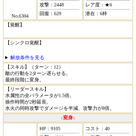
攻撃：2448
レア度：★6
回復：629
潜在：6枠
No.6304
【覚醒】
【シンクロ覚醒】
解放条件を見る
【スキル】
（ターン：12）
敵の行動を2ターン遅らせる。
最終段階に変身。
【リーダースキル】
水属性の全パラメータが1.5倍。
操作時間が2秒延長。
水火の同時攻撃でダメージを半減、攻撃力が8倍。
↓変身↓
HP：9105
コスト：40