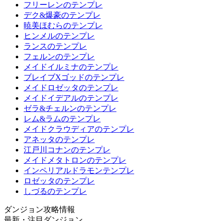
フリーレンのテンプレ
デク&爆豪のテンプレ
暁美ほむらのテンプレ
ヒンメルのテンプレ
ランスのテンプレ
フェルンのテンプレ
メイドイルミナのテンプレ
ブレイブXゴッドのテンプレ
メイドロゼッタのテンプレ
メイドイデアルのテンプレ
ゼラ&チェルンのテンプレ
レム&ラムのテンプレ
メイドクラウディアのテンプレ
アネッタのテンプレ
江戸川コナンのテンプレ
メイドメタトロンのテンプレ
インペリアルドラモンテンプレ
ロゼッタのテンプレ
しづるのテンプレ
ダンジョン攻略情報
最新・注目ダンジョン