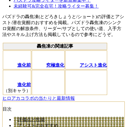
パズドラ攻略ライターを新規募集中！
未経験可&完全在宅！攻略ライター募集！
パズドラの轟焦凍(とどろきしょうと/ショート)の評価とアシ
スト/潜在覚醒のおすすめを掲載。パズドラ轟焦凍のシンク
ロ覚醒の解放条件、リーダー/サブとしての使い道、入手方
法やスキル上げ方法も掲載しているので参考にどうぞ。
轟焦凍の関連記事
進化前
究極進化
アシスト進化
進化前
（別キャラ）
ヒロアカコラボの当たりと最新情報
目次
評価点と性能
アシストのおすすめ