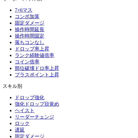
7×6マス
コンボ加算
固定ダメージ
操作時間延長
操作時間固定
落ちコンなし
ドロップ率上昇
ランク経験値倍率
コイン倍率
部位破壊ドロ率上昇
プラスポイント上昇
スキル別
ドロップ強化
強化ドロップ目覚め
ヘイスト
リーダーチェンジ
ロック
遅延
固定ダメージ