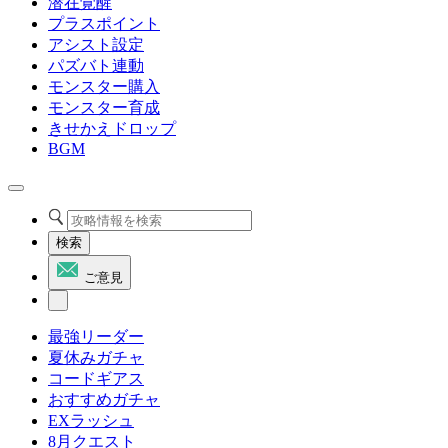
潜在覚醒
プラスポイント
アシスト設定
パズバト連動
モンスター購入
モンスター育成
きせかえドロップ
BGM
検索
ご意見
最強リーダー
夏休みガチャ
コードギアス
おすすめガチャ
EXラッシュ
8月クエスト