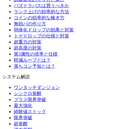
パズドラパスは買うべきか
ランク上げの効率的な方法
コインの効率的な稼ぎ方
無効パの作り方
弱体化ドロップの効果と対策
トゲドロップの仕様と対策
超重力の対策
超高度の対策
第3属性の倍率と仕様
軽減ループとは？
落ちコン予知とは？
システム解説
ワンタッチダンジョン
シンクロ覚醒
プラス限界突破
最大強化
経験値ストック
限界突破
超覚醒