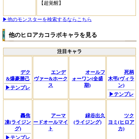
【超覚醒】
▶他のモンスターを検索するならこちら
他のヒロアカコラボキャラを見る
注目キャラ
デク
エンデ
オールフ
死柄
&爆豪勝己
ヴァー&ホーク
ォーワン(全盛
木弔(ヴィラ
ス
期)
ン)
▶テンプレ
▶テンプレ
轟焦
アーマ
緑谷出久
ツク
凍(ライジン
ードオールマイ
(ライジング)
ヨミ(ヒロア
グ)
ト
カ)
▶テンプレ