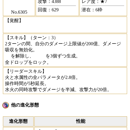
攻撃：4388
レア度：★7
回復：629
潜在：6枠
No.6305
【覚醒】
【スキル】
（ターン：3）
2ターンの間、自分のダメージ上限値が200億、ダメージ
吸収を無効化。
を解除し、
を3個ずつ生成。
全ドロップをロック。
【リーダースキル】
火と水属性の全パラメータが2.8倍。
操作時間が5秒延長。
水火の同時攻撃でダメージを半減、攻撃力が20倍。
他の進化形態
進化形態
性能