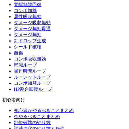
覚醒無効回復
コンボ加算
属性吸収無効
ダメージ吸収無効
ダメージ無効貫通
ダメージ無効
釘ドロップ生成
シールド破壊
自傷
コンボ吸収無効
軽減ループ
操作時間ループ
ルーレットループ
コンボ加算ループ
HP割合回復ループ
初心者向け
初心者がやるべきことまとめ
今やるべきことまとめ
部位破壊のやり方
試練進化のやり方と条件