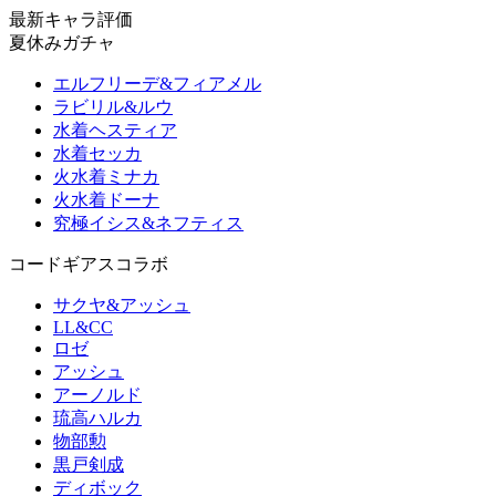
最新キャラ評価
夏休みガチャ
エルフリーデ&フィアメル
ラビリル&ルウ
水着ヘスティア
水着セッカ
火水着ミナカ
火水着ドーナ
究極イシス&ネフティス
コードギアスコラボ
サクヤ&アッシュ
LL&CC
ロゼ
アッシュ
アーノルド
琉高ハルカ
物部勲
黒戸剣成
ディボック