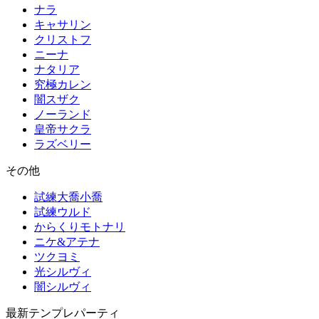
ナラ
キャサリン
クリストフ
ニーナ
ナタリア
究極カレン
闇スザク
ノーランド
皇帝サクラ
ラズベリー
その他
試練大喬小喬
試練ウルド
からくりモトナリ
ニケ&アテナ
ツクヨミ
光シルヴィ
闇シルヴィ
最新テンプレパーティ