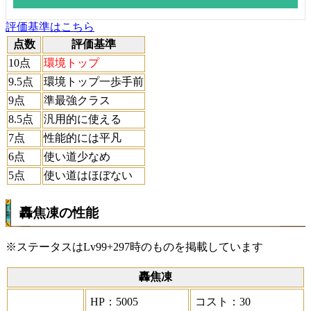
評価基準はこちら
点数
評価基準
10点
環境トップ
9.5点
環境トップ一歩手前
9点
準最強クラス
8.5点
汎用的に使える
7点
性能的には平凡
6点
使い道少なめ
5点
使い道はほぼない
轟焦凍の性能
※ステータスはLv99+297時のものを掲載しています
轟焦凍
HP：5005
コスト：30