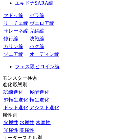
エキドナSARA編
マドゥ編
ゼラ編
リーチェ編
ヴェロア編
サレーネ編
完結編
修行編
決戦編
カリン編
ハク編
ソニア編
オーディン編
フェス限ヒロイン編
モンスター検索
進化形態別
試練進化
極醒進化
超転生進化
転生進化
ドット進化
アシスト進化
属性別
火属性
水属性
木属性
光属性
闇属性
リーダースキル別