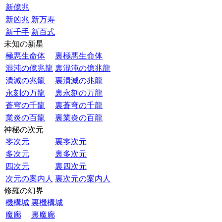
新億兆
新凶兆
新万寿
新千手
新百式
未知の新星
極悪生命体
裏極悪生命体
混沌の億兆龍
裏混沌の億兆龍
潰滅の兆龍
裏潰滅の兆龍
永刻の万龍
裏永刻の万龍
蒼穹の千龍
裏蒼穹の千龍
業炎の百龍
裏業炎の百龍
神秘の次元
零次元
裏零次元
多次元
裏多次元
四次元
裏四次元
次元の案内人
裏次元の案内人
修羅の幻界
機構城
裏機構城
魔廊
裏魔廊