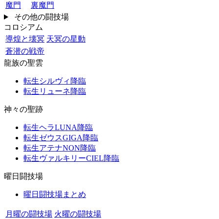
魔門
裏魔門
その他の闘技場
コロシアム
導煌と壊冥
天冥の星動
蒼潜の戦帝
龍族の聖雲
転生シルヴィ降臨
転生リューネ降臨
神々の聖跡
転生ヘラLUNA降臨
転生ゼウスGIGA降臨
転生アテナNON降臨
転生ヴァルキリーCIEL降臨
曜日闘技場
曜日闘技場まとめ
月曜の闘技場
火曜の闘技場