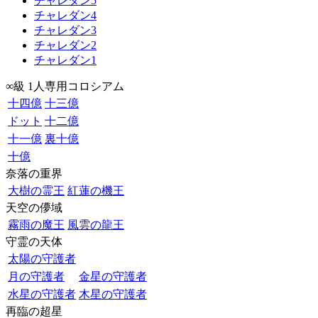
チャレダン5
チャレダン4
チャレダン3
チャレダン2
チャレダン1
∞級 1人専用コロシアム
十四億
十三億
ドット
十二億
十一億
裏十億
十億
奈落の重界
大樹の霊王
紅蓮の機王
天空の儚域
霧雨の魔王
風雲の龍王
守霊の天体
太陽の守護者
月の守護者
金星の守護者
水星の守護者
木星の守護者
再臨の超星