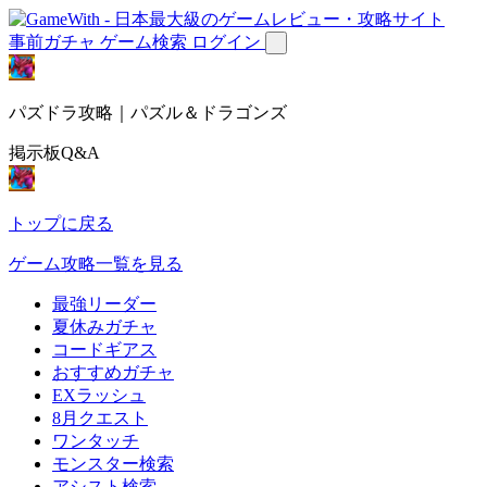
事前ガチャ
ゲーム検索
ログイン
パズドラ攻略｜パズル＆ドラゴンズ
掲示板Q&A
トップに戻る
ゲーム攻略一覧を見る
最強リーダー
夏休みガチャ
コードギアス
おすすめガチャ
EXラッシュ
8月クエスト
ワンタッチ
モンスター検索
アシスト検索