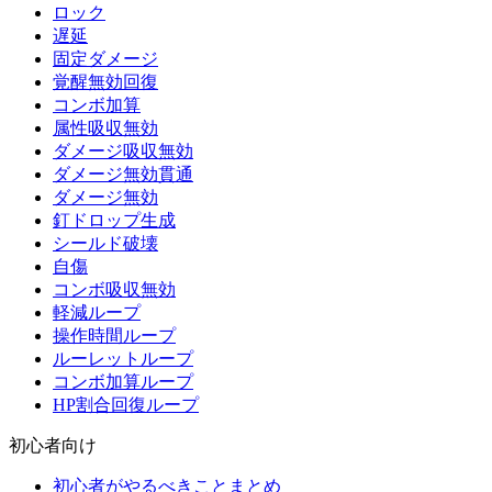
ロック
遅延
固定ダメージ
覚醒無効回復
コンボ加算
属性吸収無効
ダメージ吸収無効
ダメージ無効貫通
ダメージ無効
釘ドロップ生成
シールド破壊
自傷
コンボ吸収無効
軽減ループ
操作時間ループ
ルーレットループ
コンボ加算ループ
HP割合回復ループ
初心者向け
初心者がやるべきことまとめ