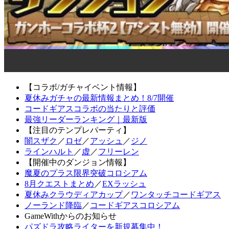
【コラボ/ガチャイベント情報】
夏休みガチャの最新情報まとめ！8/7開催
コードギアスコラボの当たりと評価
最強リーダーランキング｜最新版
【注目のテンプレパーティ】
闇スザク
／
ロゼ
／
アッシュ
／
ジノ
ラインハルト
／
虚
／
フリーレン
【開催中のダンジョン情報】
魔夏のプラス限界突破コロシアム
8月クエストまとめ
／
EXラッシュ
夏休みクラウディアカップ
／
ワンタッチコードギアス
ノーランド降臨
／
コードギアスコロシアム
GameWithからのお知らせ
パズドラ攻略ライターを新規募集中！