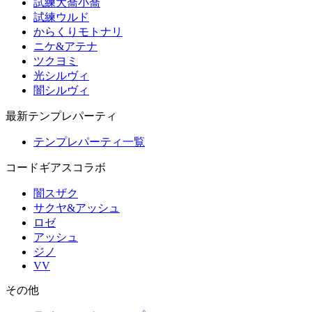
試練大喬小喬
試練ウルド
からくりモトナリ
ニケ&アテナ
ツクヨミ
光シルヴィ
闇シルヴィ
最新テンプレパーティ
テンプレパーティ一覧
コードギアスコラボ
闇スザク
サクヤ&アッシュ
ロゼ
アッシュ
ジノ
VV
その他