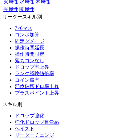
火属性
水属性
木属性
光属性
闇属性
リーダースキル別
7×6マス
コンボ加算
固定ダメージ
操作時間延長
操作時間固定
落ちコンなし
ドロップ率上昇
ランク経験値倍率
コイン倍率
部位破壊ドロ率上昇
プラスポイント上昇
スキル別
ドロップ強化
強化ドロップ目覚め
ヘイスト
リーダーチェンジ