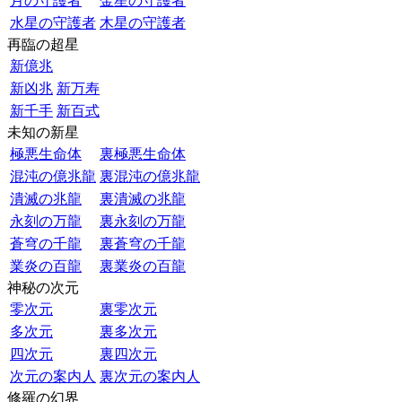
月の守護者
金星の守護者
水星の守護者
木星の守護者
再臨の超星
新億兆
新凶兆
新万寿
新千手
新百式
未知の新星
極悪生命体
裏極悪生命体
混沌の億兆龍
裏混沌の億兆龍
潰滅の兆龍
裏潰滅の兆龍
永刻の万龍
裏永刻の万龍
蒼穹の千龍
裏蒼穹の千龍
業炎の百龍
裏業炎の百龍
神秘の次元
零次元
裏零次元
多次元
裏多次元
四次元
裏四次元
次元の案内人
裏次元の案内人
修羅の幻界