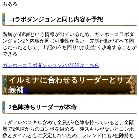
もある。
コラボダンジョンと同じ内容を予想
階層が6階層という情報が出ているため、ガンホーコラボダ
ンジョン2と内容が同じ可能性が高い。先制行動がすべて同
じだったとして、上記の立ち回りで無理なく攻略することが
できる。
ガンホーコラボダンジョン2の詳細はこちら
イルミナに合わせるリーダーとサブ
候補
0
2色陣持ちリーダーが本命
リダフレのスキル含めて全員が2色陣を持っていると、全階
層で2色陣からのコンボを組める。陣スキルがないとコンボ
数とタイムともに安定しないため、フレンドにも2色陣持ち