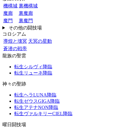
機構城
裏機構城
魔廊
裏魔廊
魔門
裏魔門
その他の闘技場
コロシアム
導煌と壊冥
天冥の星動
蒼潜の戦帝
龍族の聖雲
転生シルヴィ降臨
転生リューネ降臨
神々の聖跡
転生ヘラLUNA降臨
転生ゼウスGIGA降臨
転生アテナNON降臨
転生ヴァルキリーCIEL降臨
曜日闘技場