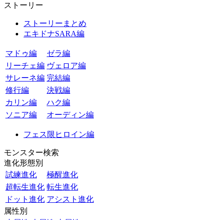
ストーリー
ストーリーまとめ
エキドナSARA編
マドゥ編
ゼラ編
リーチェ編
ヴェロア編
サレーネ編
完結編
修行編
決戦編
カリン編
ハク編
ソニア編
オーディン編
フェス限ヒロイン編
モンスター検索
進化形態別
試練進化
極醒進化
超転生進化
転生進化
ドット進化
アシスト進化
属性別