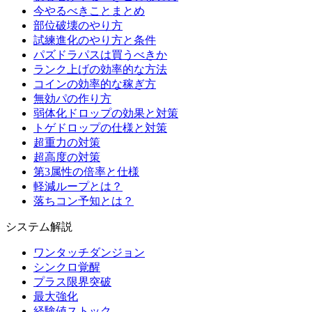
今やるべきことまとめ
部位破壊のやり方
試練進化のやり方と条件
パズドラパスは買うべきか
ランク上げの効率的な方法
コインの効率的な稼ぎ方
無効パの作り方
弱体化ドロップの効果と対策
トゲドロップの仕様と対策
超重力の対策
超高度の対策
第3属性の倍率と仕様
軽減ループとは？
落ちコン予知とは？
システム解説
ワンタッチダンジョン
シンクロ覚醒
プラス限界突破
最大強化
経験値ストック