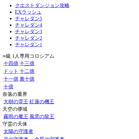
クエストダンジョン攻略
EXラッシュ
チャレダン5
チャレダン4
チャレダン3
チャレダン2
チャレダン1
∞級 1人専用コロシアム
十四億
十三億
ドット
十二億
十一億
裏十億
十億
奈落の重界
大樹の霊王
紅蓮の機王
天空の儚域
霧雨の魔王
風雲の龍王
守霊の天体
太陽の守護者