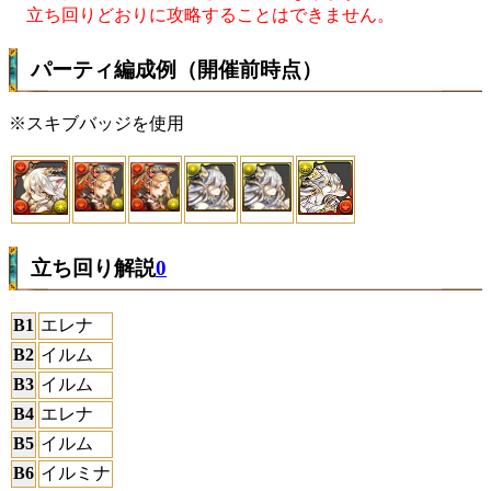
立ち回りどおりに攻略することはできません。
パーティ編成例（開催前時点）
※スキブバッジを使用
立ち回り解説
0
B1
エレナ
B2
イルム
B3
イルム
B4
エレナ
B5
イルム
B6
イルミナ