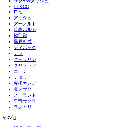
サクヤ&アッシュ
LL&CC
ロゼ
アッシュ
アーノルド
琉高ハルカ
物部勲
黒戸剣成
ディボック
ナラ
キャサリン
クリストフ
ニーナ
ナタリア
究極カレン
闇スザク
ノーランド
皇帝サクラ
ラズベリー
その他