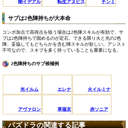
闇イデアル
転生アヌビス
チンミ
サブは2色陣持ちが大本命
コンボ加点で高得点を狙う場合は2色陣スキルが有効で、サ
ブは2色陣持ちで固めるのが定石。できる限り火と光の2色
陣、妥協してもどちらかを含む陣スキルが欲しい。アシスト
不可なので、スキブを多く持っていることも重要になる。
2色陣持ちのサブ候補例
光イルム
エレナ
火イルミナ
アヴァロン
草薙京
赤ソニア
パズドラの関連する記事