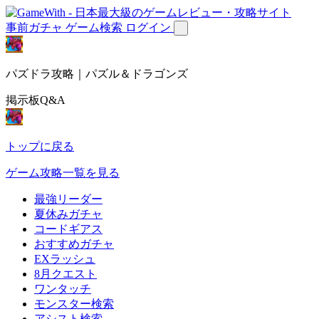
事前ガチャ
ゲーム検索
ログイン
パズドラ攻略｜パズル＆ドラゴンズ
掲示板Q&A
トップに戻る
ゲーム攻略一覧を見る
最強リーダー
夏休みガチャ
コードギアス
おすすめガチャ
EXラッシュ
8月クエスト
ワンタッチ
モンスター検索
アシスト検索