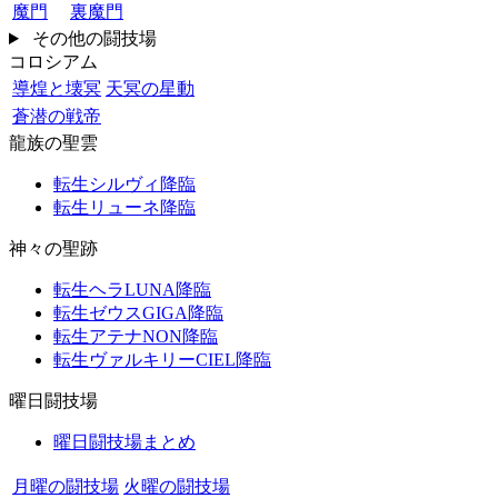
魔門
裏魔門
その他の闘技場
コロシアム
導煌と壊冥
天冥の星動
蒼潜の戦帝
龍族の聖雲
転生シルヴィ降臨
転生リューネ降臨
神々の聖跡
転生ヘラLUNA降臨
転生ゼウスGIGA降臨
転生アテナNON降臨
転生ヴァルキリーCIEL降臨
曜日闘技場
曜日闘技場まとめ
月曜の闘技場
火曜の闘技場