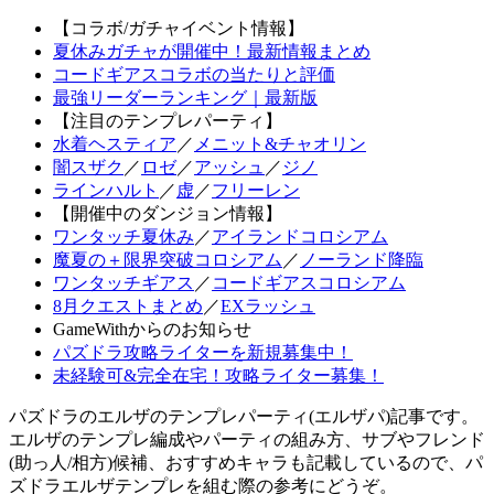
【コラボ/ガチャイベント情報】
夏休みガチャが開催中！最新情報まとめ
コードギアスコラボの当たりと評価
最強リーダーランキング｜最新版
【注目のテンプレパーティ】
水着ヘスティア
／
メニット&チャオリン
闇スザク
／
ロゼ
／
アッシュ
／
ジノ
ラインハルト
／
虚
／
フリーレン
【開催中のダンジョン情報】
ワンタッチ夏休み
／
アイランドコロシアム
魔夏の＋限界突破コロシアム
／
ノーランド降臨
ワンタッチギアス
／
コードギアスコロシアム
8月クエストまとめ
／
EXラッシュ
GameWithからのお知らせ
パズドラ攻略ライターを新規募集中！
未経験可&完全在宅！攻略ライター募集！
パズドラのエルザのテンプレパーティ(エルザパ)記事です。
エルザのテンプレ編成やパーティの組み方、サブやフレンド
(助っ人/相方)候補、おすすめキャラも記載しているので、パ
ズドラエルザテンプレを組む際の参考にどうぞ。