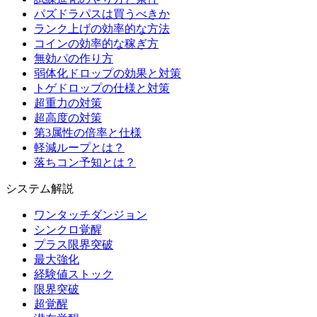
パズドラパスは買うべきか
ランク上げの効率的な方法
コインの効率的な稼ぎ方
無効パの作り方
弱体化ドロップの効果と対策
トゲドロップの仕様と対策
超重力の対策
超高度の対策
第3属性の倍率と仕様
軽減ループとは？
落ちコン予知とは？
システム解説
ワンタッチダンジョン
シンクロ覚醒
プラス限界突破
最大強化
経験値ストック
限界突破
超覚醒