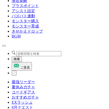
潜在覚醒
プラスポイント
アシスト設定
パズバト連動
モンスター購入
モンスター育成
きせかえドロップ
BGM
検索
ご意見
最強リーダー
夏休みガチャ
コードギアス
おすすめガチャ
EXラッシュ
8月クエスト