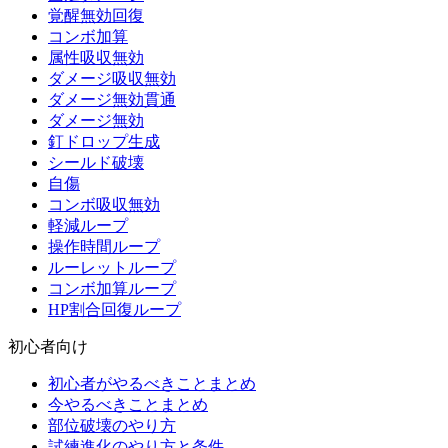
覚醒無効回復
コンボ加算
属性吸収無効
ダメージ吸収無効
ダメージ無効貫通
ダメージ無効
釘ドロップ生成
シールド破壊
自傷
コンボ吸収無効
軽減ループ
操作時間ループ
ルーレットループ
コンボ加算ループ
HP割合回復ループ
初心者向け
初心者がやるべきことまとめ
今やるべきことまとめ
部位破壊のやり方
試練進化のやり方と条件