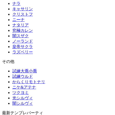
ナラ
キャサリン
クリストフ
ニーナ
ナタリア
究極カレン
闇スザク
ノーランド
皇帝サクラ
ラズベリー
その他
試練大喬小喬
試練ウルド
からくりモトナリ
ニケ&アテナ
ツクヨミ
光シルヴィ
闇シルヴィ
最新テンプレパーティ