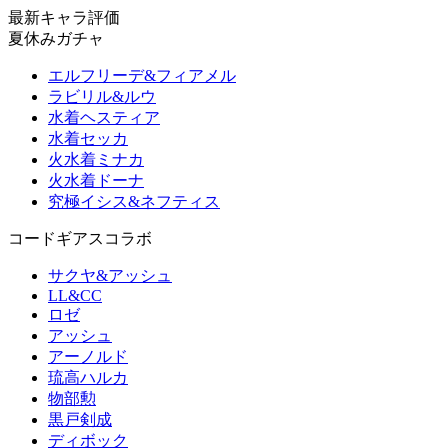
最新キャラ評価
夏休みガチャ
エルフリーデ&フィアメル
ラビリル&ルウ
水着ヘスティア
水着セッカ
火水着ミナカ
火水着ドーナ
究極イシス&ネフティス
コードギアスコラボ
サクヤ&アッシュ
LL&CC
ロゼ
アッシュ
アーノルド
琉高ハルカ
物部勲
黒戸剣成
ディボック