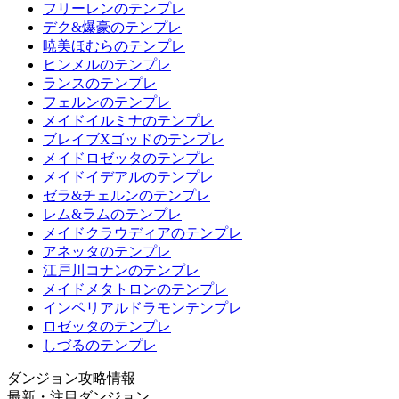
フリーレンのテンプレ
デク&爆豪のテンプレ
暁美ほむらのテンプレ
ヒンメルのテンプレ
ランスのテンプレ
フェルンのテンプレ
メイドイルミナのテンプレ
ブレイブXゴッドのテンプレ
メイドロゼッタのテンプレ
メイドイデアルのテンプレ
ゼラ&チェルンのテンプレ
レム&ラムのテンプレ
メイドクラウディアのテンプレ
アネッタのテンプレ
江戸川コナンのテンプレ
メイドメタトロンのテンプレ
インペリアルドラモンテンプレ
ロゼッタのテンプレ
しづるのテンプレ
ダンジョン攻略情報
最新・注目ダンジョン