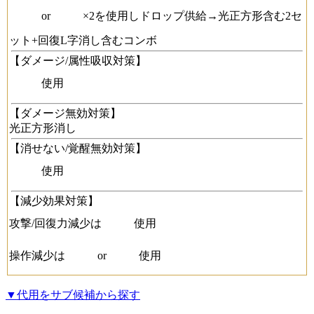
or
×2を使用しドロップ供給→光正方形含む2セ
ット+回復L字消し含むコンボ
【ダメージ/属性吸収対策】
使用
【ダメージ無効対策】
光正方形消し
【消せない/覚醒無効対策】
使用
【減少効果対策】
攻撃/回復力減少は
使用
操作減少は
or
使用
▼代用をサブ候補から探す