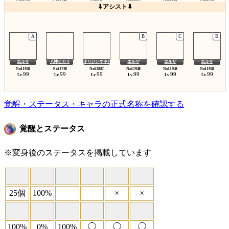
⬇アシスト⬇
エルザ
八神ヒカリ
オリジンマキナ
エルザ
エルザ
エルザ
99
99
99
99
99
99
Lv.
Lv.
Lv.
Lv.
Lv.
Lv.
覚醒・ステータス・キャラの正式名称を確認する
覚醒とステータス
※変身後のステータスを掲載しています
25個
100%
×
×
100%
0%
100%
◯
◯
◯