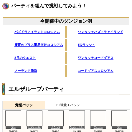
パーティを組んで挑戦してみよう！
今開催中のダンジョン例
パズドラアイランドコロシアム
ワンタッチパズドラアイランド
魔夏のプラス限界突破コロシアム
EXラッシュ
8月のクエスト
ワンタッチコードギアス
ノーランド降臨
コードギアスコロシアム
エルザループパーティ
覚醒バッジ
HP強化＋バッジ
プー
ミズマーベル
クラウス
ラクシュミ&...
ディジー
プー