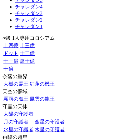
チャレダン5
チャレダン4
チャレダン3
チャレダン2
チャレダン1
∞級 1人専用コロシアム
十四億
十三億
ドット
十二億
十一億
裏十億
十億
奈落の重界
大樹の霊王
紅蓮の機王
天空の儚域
霧雨の魔王
風雲の龍王
守霊の天体
太陽の守護者
月の守護者
金星の守護者
水星の守護者
木星の守護者
再臨の超星