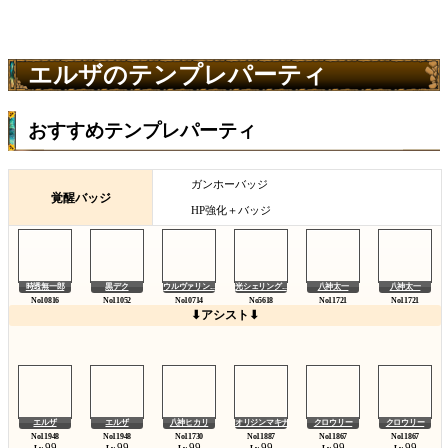
エルザのテンプレパーティ
おすすめテンプレパーティ
ガンホーバッジ
覚醒バッジ
HP強化＋バッジ
時透無一郎
黒デク
ウルヴァリン...
光シェリング...
八神太一
八神太一
⬇アシスト⬇
エルザ
エルザ
八神ヒカリ
オリジンマキナ
クロウリー
クロウリー
99
99
99
99
99
99