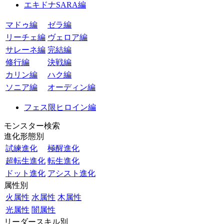
エキドナSARA編
マドゥ編
ゼラ編
リーチェ編
ヴェロア編
サレーネ編
完結編
修行編
決戦編
カリン編
ハク編
ソニア編
オーディン編
フェス限ヒロイン編
モンスター検索
進化形態別
試練進化
極醒進化
超転生進化
転生進化
ドット進化
アシスト進化
属性別
火属性
水属性
木属性
光属性
闇属性
リーダースキル別