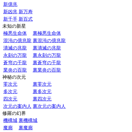
新億兆
新凶兆
新万寿
新千手
新百式
未知の新星
極悪生命体
裏極悪生命体
混沌の億兆龍
裏混沌の億兆龍
潰滅の兆龍
裏潰滅の兆龍
永刻の万龍
裏永刻の万龍
蒼穹の千龍
裏蒼穹の千龍
業炎の百龍
裏業炎の百龍
神秘の次元
零次元
裏零次元
多次元
裏多次元
四次元
裏四次元
次元の案内人
裏次元の案内人
修羅の幻界
機構城
裏機構城
魔廊
裏魔廊