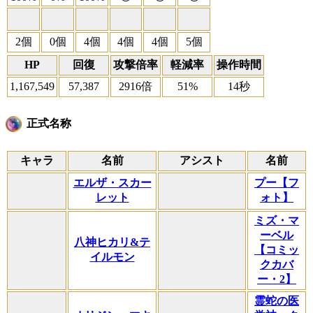
2個
0個
4個
4個
4個
5個
HP
回復
攻撃倍率
軽減率
操作時間
1,167,549
57,387
2916倍
51%
14秒
正式名称
キャラ
名前
アシスト
名前
エルザ・スカー
プー【フ
レット
ォト】
ミズ・マ
ーベル
八神ヒカリ&テ
【コミッ
イルモン
クカバ
ー・2】
霊蛇の医