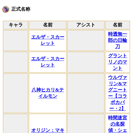
正式名称
キャラ
名前
アシスト
名前
時透無一
エルザ・スカー
郎の日輪
レット
刀
グラント
エルザ・スカー
リノのマ
レット
ント
ウルヴァ
リン&マ
八神ヒカリ&テ
グニート
イルモン
ー【コラ
ボカバ
ー・2】
時間迷宮
の名探
オリジン：マキ
偵・シェ