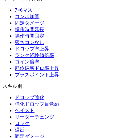
7×6マス
コンボ加算
固定ダメージ
操作時間延長
操作時間固定
落ちコンなし
ドロップ率上昇
ランク経験値倍率
コイン倍率
部位破壊ドロ率上昇
プラスポイント上昇
スキル別
ドロップ強化
強化ドロップ目覚め
ヘイスト
リーダーチェンジ
ロック
遅延
固定ダメージ