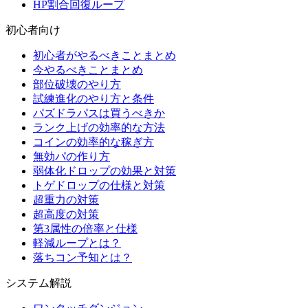
HP割合回復ループ
初心者向け
初心者がやるべきことまとめ
今やるべきことまとめ
部位破壊のやり方
試練進化のやり方と条件
パズドラパスは買うべきか
ランク上げの効率的な方法
コインの効率的な稼ぎ方
無効パの作り方
弱体化ドロップの効果と対策
トゲドロップの仕様と対策
超重力の対策
超高度の対策
第3属性の倍率と仕様
軽減ループとは？
落ちコン予知とは？
システム解説