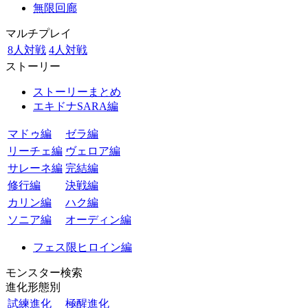
無限回廊
マルチプレイ
8人対戦
4人対戦
ストーリー
ストーリーまとめ
エキドナSARA編
マドゥ編
ゼラ編
リーチェ編
ヴェロア編
サレーネ編
完結編
修行編
決戦編
カリン編
ハク編
ソニア編
オーディン編
フェス限ヒロイン編
モンスター検索
進化形態別
試練進化
極醒進化