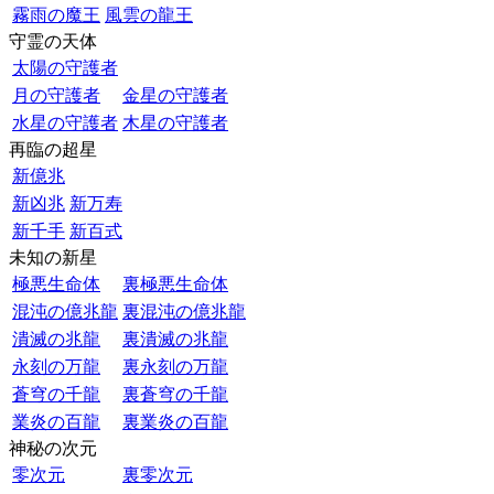
霧雨の魔王
風雲の龍王
守霊の天体
太陽の守護者
月の守護者
金星の守護者
水星の守護者
木星の守護者
再臨の超星
新億兆
新凶兆
新万寿
新千手
新百式
未知の新星
極悪生命体
裏極悪生命体
混沌の億兆龍
裏混沌の億兆龍
潰滅の兆龍
裏潰滅の兆龍
永刻の万龍
裏永刻の万龍
蒼穹の千龍
裏蒼穹の千龍
業炎の百龍
裏業炎の百龍
神秘の次元
零次元
裏零次元