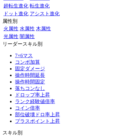
超転生進化
転生進化
ドット進化
アシスト進化
属性別
火属性
水属性
木属性
光属性
闇属性
リーダースキル別
7×6マス
コンボ加算
固定ダメージ
操作時間延長
操作時間固定
落ちコンなし
ドロップ率上昇
ランク経験値倍率
コイン倍率
部位破壊ドロ率上昇
プラスポイント上昇
スキル別