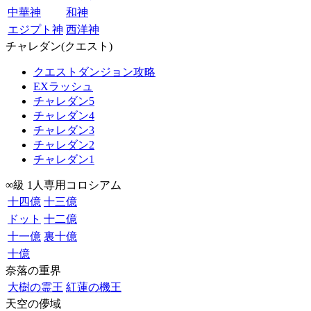
中華神
和神
エジプト神
西洋神
チャレダン(クエスト)
クエストダンジョン攻略
EXラッシュ
チャレダン5
チャレダン4
チャレダン3
チャレダン2
チャレダン1
∞級 1人専用コロシアム
十四億
十三億
ドット
十二億
十一億
裏十億
十億
奈落の重界
大樹の霊王
紅蓮の機王
天空の儚域