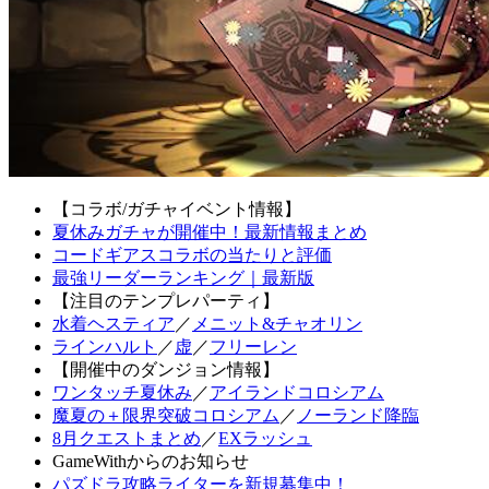
【コラボ/ガチャイベント情報】
夏休みガチャが開催中！最新情報まとめ
コードギアスコラボの当たりと評価
最強リーダーランキング｜最新版
【注目のテンプレパーティ】
水着ヘスティア
／
メニット&チャオリン
ラインハルト
／
虚
／
フリーレン
【開催中のダンジョン情報】
ワンタッチ夏休み
／
アイランドコロシアム
魔夏の＋限界突破コロシアム
／
ノーランド降臨
8月クエストまとめ
／
EXラッシュ
GameWithからのお知らせ
パズドラ攻略ライターを新規募集中！