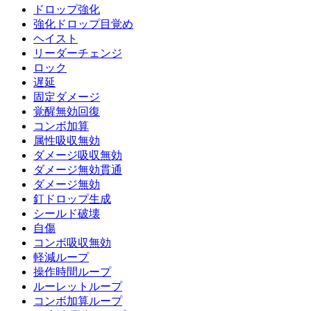
ドロップ強化
強化ドロップ目覚め
ヘイスト
リーダーチェンジ
ロック
遅延
固定ダメージ
覚醒無効回復
コンボ加算
属性吸収無効
ダメージ吸収無効
ダメージ無効貫通
ダメージ無効
釘ドロップ生成
シールド破壊
自傷
コンボ吸収無効
軽減ループ
操作時間ループ
ルーレットループ
コンボ加算ループ