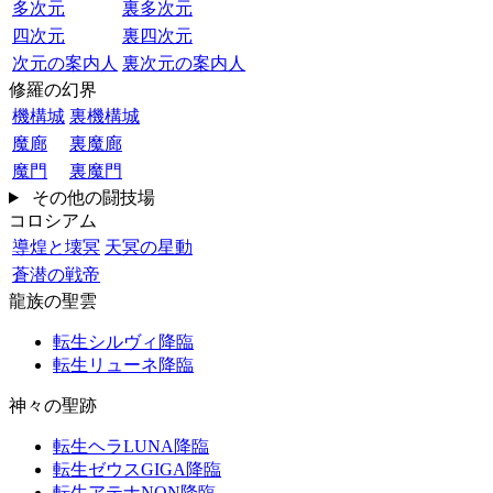
多次元
裏多次元
四次元
裏四次元
次元の案内人
裏次元の案内人
修羅の幻界
機構城
裏機構城
魔廊
裏魔廊
魔門
裏魔門
その他の闘技場
コロシアム
導煌と壊冥
天冥の星動
蒼潜の戦帝
龍族の聖雲
転生シルヴィ降臨
転生リューネ降臨
神々の聖跡
転生ヘラLUNA降臨
転生ゼウスGIGA降臨
転生アテナNON降臨