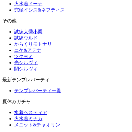
火水着ドーナ
究極イシス&ネフティス
その他
試練大喬小喬
試練ウルド
からくりモトナリ
ニケ&アテナ
ツクヨミ
光シルヴィ
闇シルヴィ
最新テンプレパーティ
テンプレパーティ一覧
夏休みガチャ
水着ヘスティア
火水着ミナカ
メニット&チャオリン