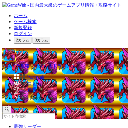
ホーム
ゲーム検索
新規登録
ログイン
2カラム
3カラム
パズドラ攻略｜パズル＆ドラゴンズ
他の攻略
コミュ
速報
掲示板
最強リーダー