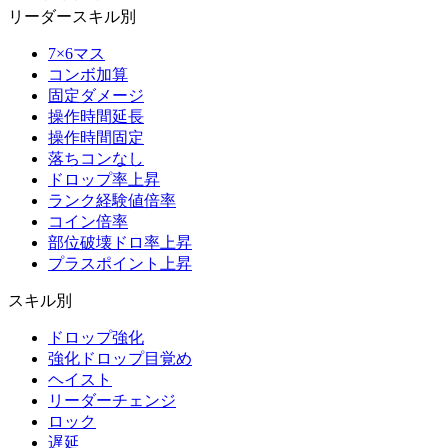
リーダースキル別
7×6マス
コンボ加算
固定ダメージ
操作時間延長
操作時間固定
落ちコンなし
ドロップ率上昇
ランク経験値倍率
コイン倍率
部位破壊ドロ率上昇
プラスポイント上昇
スキル別
ドロップ強化
強化ドロップ目覚め
ヘイスト
リーダーチェンジ
ロック
遅延