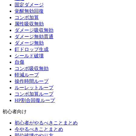
固定ダメージ
覚醒無効回復
コンボ加算
属性吸収無効
ダメージ吸収無効
ダメージ無効貫通
ダメージ無効
釘ドロップ生成
シールド破壊
自傷
コンボ吸収無効
軽減ループ
操作時間ループ
ルーレットループ
コンボ加算ループ
HP割合回復ループ
初心者向け
初心者がやるべきことまとめ
今やるべきことまとめ
部位破壊のやり方