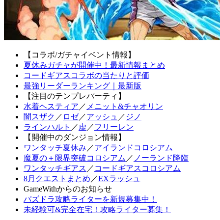
【コラボ/ガチャイベント情報】
夏休みガチャが開催中！最新情報まとめ
コードギアスコラボの当たりと評価
最強リーダーランキング｜最新版
【注目のテンプレパーティ】
水着ヘスティア
／
メニット&チャオリン
闇スザク
／
ロゼ
／
アッシュ
／
ジノ
ラインハルト
／
虚
／
フリーレン
【開催中のダンジョン情報】
ワンタッチ夏休み
／
アイランドコロシアム
魔夏の＋限界突破コロシアム
／
ノーランド降臨
ワンタッチギアス
／
コードギアスコロシアム
8月クエストまとめ
／
EXラッシュ
GameWithからのお知らせ
パズドラ攻略ライターを新規募集中！
未経験可&完全在宅！攻略ライター募集！