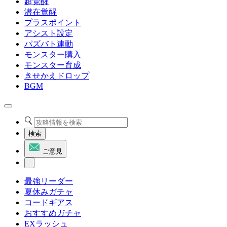
超覚醒
潜在覚醒
プラスポイント
アシスト設定
パズバト連動
モンスター購入
モンスター育成
きせかえドロップ
BGM
検索
ご意見
最強リーダー
夏休みガチャ
コードギアス
おすすめガチャ
EXラッシュ