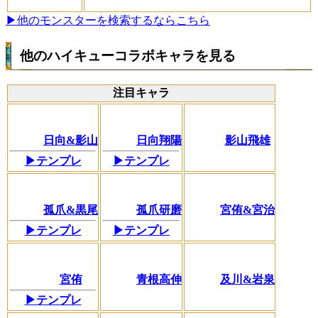
▶他のモンスターを検索するならこちら
他のハイキューコラボキャラを見る
注目キャラ
日向&影山
日向翔陽
影山飛雄
▶テンプレ
▶テンプレ
孤爪&黒尾
孤爪研磨
宮侑&宮治
▶テンプレ
▶テンプレ
宮侑
青根高伸
及川&岩泉
▶テンプレ