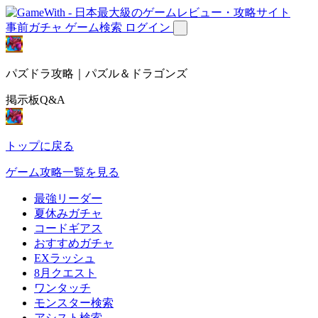
事前ガチャ
ゲーム検索
ログイン
パズドラ攻略｜パズル＆ドラゴンズ
掲示板Q&A
トップに戻る
ゲーム攻略一覧を見る
最強リーダー
夏休みガチャ
コードギアス
おすすめガチャ
EXラッシュ
8月クエスト
ワンタッチ
モンスター検索
アシスト検索