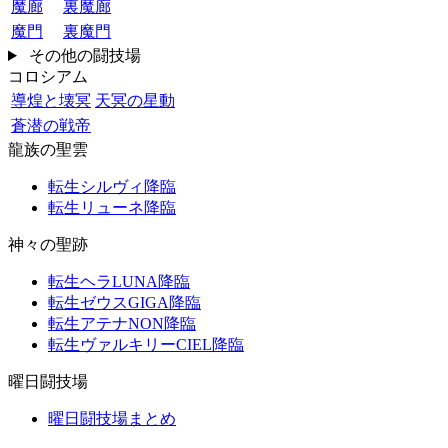
魔廊
裏魔廊
魔門
裏魔門
その他の闘技場
コロシアム
導煌と壊冥
天冥の星動
蒼潜の戦帝
龍族の聖雲
転生シルヴィ降臨
転生リューネ降臨
神々の聖跡
転生ヘラLUNA降臨
転生ゼウスGIGA降臨
転生アテナNON降臨
転生ヴァルキリーCIEL降臨
曜日闘技場
曜日闘技場まとめ