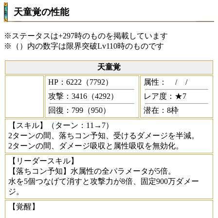
天童覚の性能
※ステータスは+297時のものを掲載しています
※（）内の数字は限界突破Lv110時のものです
天童覚
HP：6222（7792）
属性：
/
/
攻撃：3416（4292）
レア度：★7
回復：799（950）
潜在：8枠
【スキル】
（ターン：11→7）
2ターンの間、落ちコン予知、受けるダメージを半減。
2ターンの間、ダメージ吸収と属性吸収を無効化。
【リーダースキル】
【落ちコン予知】水属性の全パラメータが5倍。
水を5個つなげて消すと攻撃力が8倍、固定900万ダメー
ジ。
【覚醒】