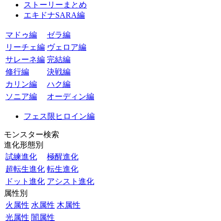
ストーリーまとめ
エキドナSARA編
マドゥ編
ゼラ編
リーチェ編
ヴェロア編
サレーネ編
完結編
修行編
決戦編
カリン編
ハク編
ソニア編
オーディン編
フェス限ヒロイン編
モンスター検索
進化形態別
試練進化
極醒進化
超転生進化
転生進化
ドット進化
アシスト進化
属性別
火属性
水属性
木属性
光属性
闇属性