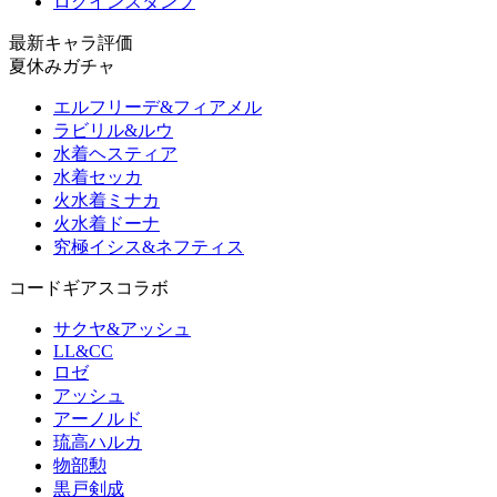
ログインスタンプ
最新キャラ評価
夏休みガチャ
エルフリーデ&フィアメル
ラビリル&ルウ
水着ヘスティア
水着セッカ
火水着ミナカ
火水着ドーナ
究極イシス&ネフティス
コードギアスコラボ
サクヤ&アッシュ
LL&CC
ロゼ
アッシュ
アーノルド
琉高ハルカ
物部勲
黒戸剣成