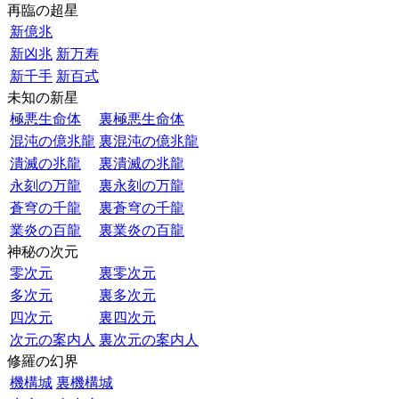
再臨の超星
新億兆
新凶兆
新万寿
新千手
新百式
未知の新星
極悪生命体
裏極悪生命体
混沌の億兆龍
裏混沌の億兆龍
潰滅の兆龍
裏潰滅の兆龍
永刻の万龍
裏永刻の万龍
蒼穹の千龍
裏蒼穹の千龍
業炎の百龍
裏業炎の百龍
神秘の次元
零次元
裏零次元
多次元
裏多次元
四次元
裏四次元
次元の案内人
裏次元の案内人
修羅の幻界
機構城
裏機構城