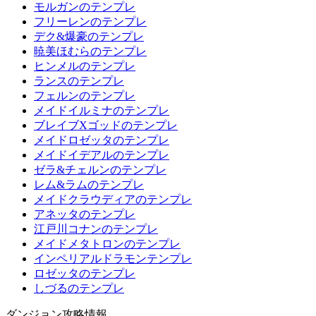
モルガンのテンプレ
フリーレンのテンプレ
デク&爆豪のテンプレ
暁美ほむらのテンプレ
ヒンメルのテンプレ
ランスのテンプレ
フェルンのテンプレ
メイドイルミナのテンプレ
ブレイブXゴッドのテンプレ
メイドロゼッタのテンプレ
メイドイデアルのテンプレ
ゼラ&チェルンのテンプレ
レム&ラムのテンプレ
メイドクラウディアのテンプレ
アネッタのテンプレ
江戸川コナンのテンプレ
メイドメタトロンのテンプレ
インペリアルドラモンテンプレ
ロゼッタのテンプレ
しづるのテンプレ
ダンジョン攻略情報