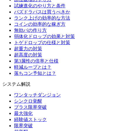
試練進化のやり方と条件
パズドラパスは買うべきか
ランク上げの効率的な方法
コインの効率的な稼ぎ方
無効パの作り方
弱体化ドロップの効果と対策
トゲドロップの仕様と対策
超重力の対策
超高度の対策
第3属性の倍率と仕様
軽減ループとは？
落ちコン予知とは？
システム解説
ワンタッチダンジョン
シンクロ覚醒
プラス限界突破
最大強化
経験値ストック
限界突破