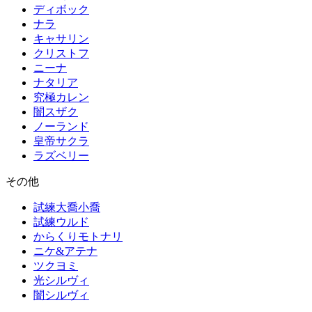
ディボック
ナラ
キャサリン
クリストフ
ニーナ
ナタリア
究極カレン
闇スザク
ノーランド
皇帝サクラ
ラズベリー
その他
試練大喬小喬
試練ウルド
からくりモトナリ
ニケ&アテナ
ツクヨミ
光シルヴィ
闇シルヴィ