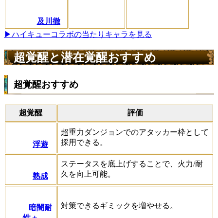
及川徹
▶ハイキューコラボの当たりキャラを見る
超覚醒と潜在覚醒おすすめ
超覚醒おすすめ
超覚醒
評価
超重力ダンジョンでのアタッカー枠として
採用できる。
浮遊
ステータスを底上げすることで、火力/耐
久を向上可能。
熟成
対策できるギミックを増やせる。
暗闇耐
性＋