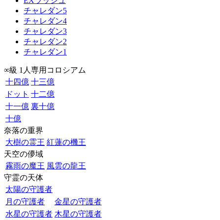
EXラッシュ
チャレダン5
チャレダン4
チャレダン3
チャレダン2
チャレダン1
∞級 1人専用コロシアム
十四億
十三億
ドット
十二億
十一億
裏十億
十億
奈落の重界
大樹の霊王
紅蓮の機王
天空の儚域
霧雨の魔王
風雲の龍王
守霊の天体
太陽の守護者
月の守護者
金星の守護者
水星の守護者
木星の守護者