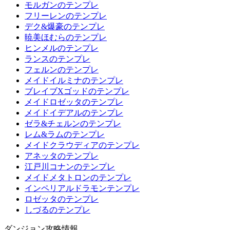
モルガンのテンプレ
フリーレンのテンプレ
デク&爆豪のテンプレ
暁美ほむらのテンプレ
ヒンメルのテンプレ
ランスのテンプレ
フェルンのテンプレ
メイドイルミナのテンプレ
ブレイブXゴッドのテンプレ
メイドロゼッタのテンプレ
メイドイデアルのテンプレ
ゼラ&チェルンのテンプレ
レム&ラムのテンプレ
メイドクラウディアのテンプレ
アネッタのテンプレ
江戸川コナンのテンプレ
メイドメタトロンのテンプレ
インペリアルドラモンテンプレ
ロゼッタのテンプレ
しづるのテンプレ
ダンジョン攻略情報