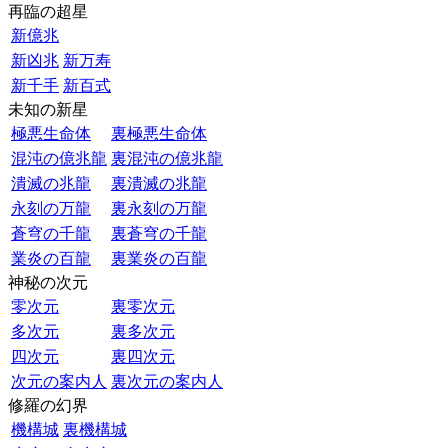
再臨の超星
新億兆
新凶兆
新万寿
新千手
新百式
未知の新星
極悪生命体
裏極悪生命体
混沌の億兆龍
裏混沌の億兆龍
潰滅の兆龍
裏潰滅の兆龍
永刻の万龍
裏永刻の万龍
蒼穹の千龍
裏蒼穹の千龍
業炎の百龍
裏業炎の百龍
神秘の次元
零次元
裏零次元
多次元
裏多次元
四次元
裏四次元
次元の案内人
裏次元の案内人
修羅の幻界
機構城
裏機構城