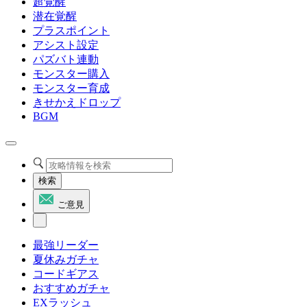
超覚醒
潜在覚醒
プラスポイント
アシスト設定
パズバト連動
モンスター購入
モンスター育成
きせかえドロップ
BGM
検索
ご意見
最強リーダー
夏休みガチャ
コードギアス
おすすめガチャ
EXラッシュ