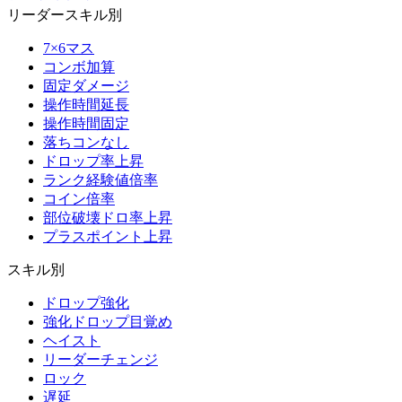
リーダースキル別
7×6マス
コンボ加算
固定ダメージ
操作時間延長
操作時間固定
落ちコンなし
ドロップ率上昇
ランク経験値倍率
コイン倍率
部位破壊ドロ率上昇
プラスポイント上昇
スキル別
ドロップ強化
強化ドロップ目覚め
ヘイスト
リーダーチェンジ
ロック
遅延