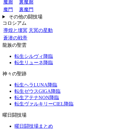
魔廊
裏魔廊
魔門
裏魔門
その他の闘技場
コロシアム
導煌と壊冥
天冥の星動
蒼潜の戦帝
龍族の聖雲
転生シルヴィ降臨
転生リューネ降臨
神々の聖跡
転生ヘラLUNA降臨
転生ゼウスGIGA降臨
転生アテナNON降臨
転生ヴァルキリーCIEL降臨
曜日闘技場
曜日闘技場まとめ