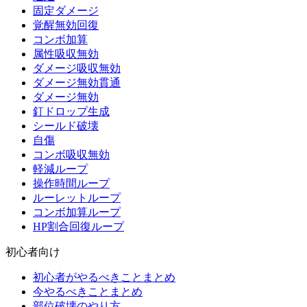
固定ダメージ
覚醒無効回復
コンボ加算
属性吸収無効
ダメージ吸収無効
ダメージ無効貫通
ダメージ無効
釘ドロップ生成
シールド破壊
自傷
コンボ吸収無効
軽減ループ
操作時間ループ
ルーレットループ
コンボ加算ループ
HP割合回復ループ
初心者向け
初心者がやるべきことまとめ
今やるべきことまとめ
部位破壊のやり方