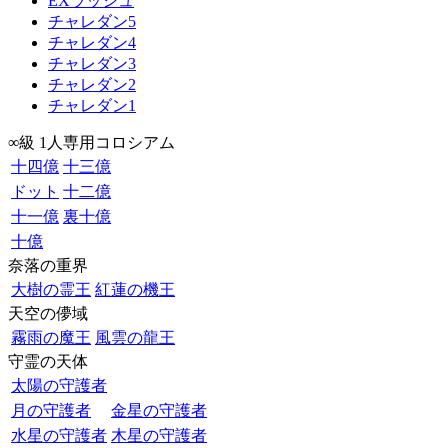
EXラッシュ
チャレダン5
チャレダン4
チャレダン3
チャレダン2
チャレダン1
∞級 1人専用コロシアム
十四億
十三億
ドット
十二億
十一億
裏十億
十億
奈落の重界
大樹の霊王
紅蓮の機王
天空の儚域
霧雨の魔王
風雲の龍王
守霊の天体
太陽の守護者
月の守護者
金星の守護者
水星の守護者
木星の守護者