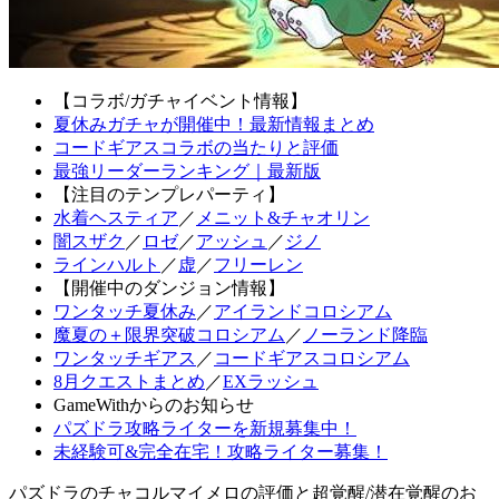
【コラボ/ガチャイベント情報】
夏休みガチャが開催中！最新情報まとめ
コードギアスコラボの当たりと評価
最強リーダーランキング｜最新版
【注目のテンプレパーティ】
水着ヘスティア
／
メニット&チャオリン
闇スザク
／
ロゼ
／
アッシュ
／
ジノ
ラインハルト
／
虚
／
フリーレン
【開催中のダンジョン情報】
ワンタッチ夏休み
／
アイランドコロシアム
魔夏の＋限界突破コロシアム
／
ノーランド降臨
ワンタッチギアス
／
コードギアスコロシアム
8月クエストまとめ
／
EXラッシュ
GameWithからのお知らせ
パズドラ攻略ライターを新規募集中！
未経験可&完全在宅！攻略ライター募集！
パズドラのチャコルマイメロの評価と超覚醒/潜在覚醒のお