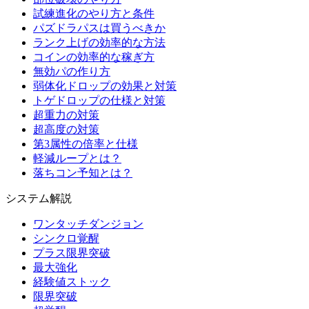
試練進化のやり方と条件
パズドラパスは買うべきか
ランク上げの効率的な方法
コインの効率的な稼ぎ方
無効パの作り方
弱体化ドロップの効果と対策
トゲドロップの仕様と対策
超重力の対策
超高度の対策
第3属性の倍率と仕様
軽減ループとは？
落ちコン予知とは？
システム解説
ワンタッチダンジョン
シンクロ覚醒
プラス限界突破
最大強化
経験値ストック
限界突破