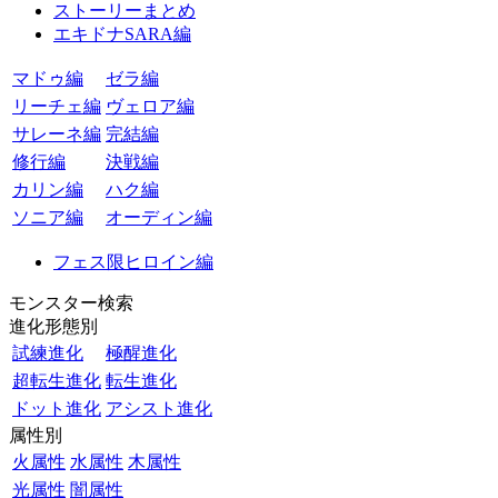
ストーリーまとめ
エキドナSARA編
マドゥ編
ゼラ編
リーチェ編
ヴェロア編
サレーネ編
完結編
修行編
決戦編
カリン編
ハク編
ソニア編
オーディン編
フェス限ヒロイン編
モンスター検索
進化形態別
試練進化
極醒進化
超転生進化
転生進化
ドット進化
アシスト進化
属性別
火属性
水属性
木属性
光属性
闇属性