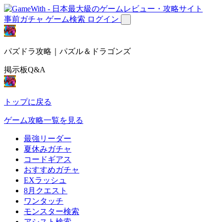
事前ガチャ
ゲーム検索
ログイン
パズドラ攻略｜パズル＆ドラゴンズ
掲示板Q&A
トップに戻る
ゲーム攻略一覧を見る
最強リーダー
夏休みガチャ
コードギアス
おすすめガチャ
EXラッシュ
8月クエスト
ワンタッチ
モンスター検索
アシスト検索