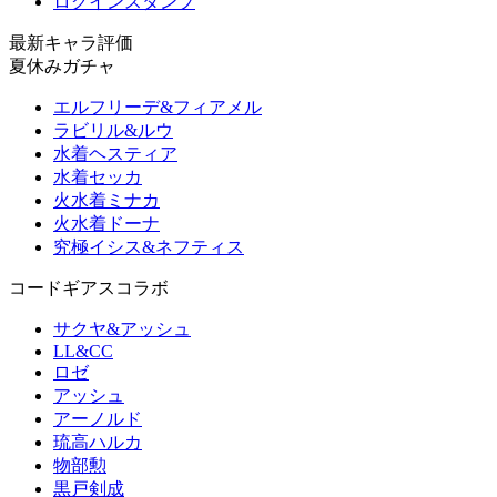
ログインスタンプ
最新キャラ評価
夏休みガチャ
エルフリーデ&フィアメル
ラビリル&ルウ
水着ヘスティア
水着セッカ
火水着ミナカ
火水着ドーナ
究極イシス&ネフティス
コードギアスコラボ
サクヤ&アッシュ
LL&CC
ロゼ
アッシュ
アーノルド
琉高ハルカ
物部勲
黒戸剣成