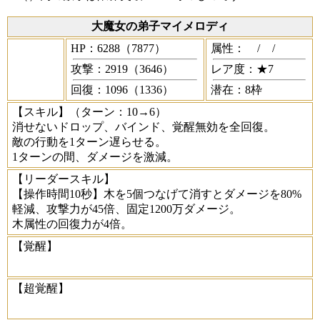
大魔女の弟子マイメロディ
HP：6288（7877）
属性：
/
/
攻撃：2919（3646）
レア度：★7
回復：1096（1336）
潜在：8枠
【スキル】
（ターン：10→6）
消せないドロップ、バインド、覚醒無効を全回復。
敵の行動を1ターン遅らせる。
1ターンの間、ダメージを激減。
【リーダースキル】
【操作時間10秒】木を5個つなげて消すとダメージを80%
軽減、攻撃力が45倍、固定1200万ダメージ。
木属性の回復力が4倍。
【覚醒】
【超覚醒】