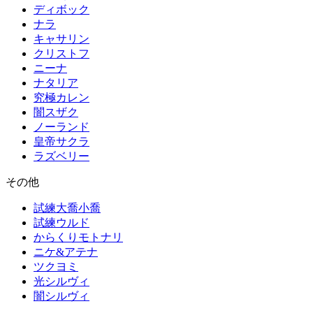
ディボック
ナラ
キャサリン
クリストフ
ニーナ
ナタリア
究極カレン
闇スザク
ノーランド
皇帝サクラ
ラズベリー
その他
試練大喬小喬
試練ウルド
からくりモトナリ
ニケ&アテナ
ツクヨミ
光シルヴィ
闇シルヴィ