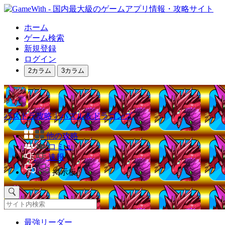
ホーム
ゲーム検索
新規登録
ログイン
2カラム
3カラム
パズドラ攻略｜パズル＆ドラゴンズ
他の攻略
コミュ
速報
掲示板
最強リーダー