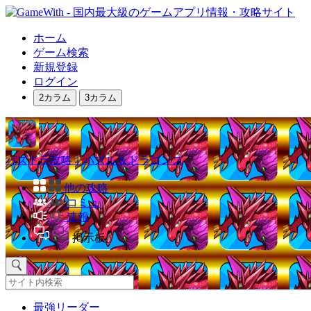
ホーム
ゲーム検索
新規登録
ログイン
2カラム
3カラム
パズドラ攻略｜パズル＆ドラゴンズ
他の攻略
コミュ
速報
掲示板
最強リーダー