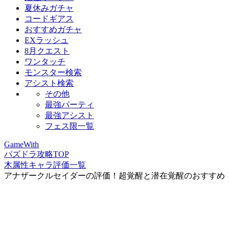
夏休みガチャ
コードギアス
おすすめガチャ
EXラッシュ
8月クエスト
ワンタッチ
モンスター検索
アシスト検索
その他
最強パーティ
最強アシスト
フェス限一覧
GameWith
パズドラ攻略TOP
木属性キャラ評価一覧
アナザークルセイダーの評価！超覚醒と潜在覚醒のおすすめ