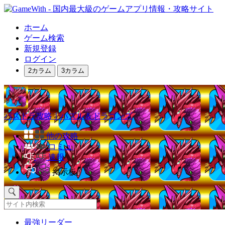
ホーム
ゲーム検索
新規登録
ログイン
2カラム
3カラム
パズドラ攻略｜パズル＆ドラゴンズ
他の攻略
コミュ
速報
掲示板
最強リーダー