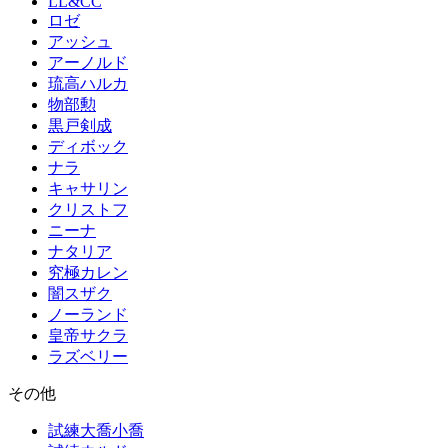
LL&CC
ロゼ
アッシュ
アーノルド
琉高ハルカ
物部勲
黒戸剣成
ディボック
ナラ
キャサリン
クリストフ
ニーナ
ナタリア
究極カレン
闇スザク
ノーランド
皇帝サクラ
ラズベリー
その他
試練大喬小喬