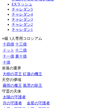
EXラッシュ
チャレダン5
チャレダン4
チャレダン3
チャレダン2
チャレダン1
∞級 1人専用コロシアム
十四億
十三億
ドット
十二億
十一億
裏十億
十億
奈落の重界
大樹の霊王
紅蓮の機王
天空の儚域
霧雨の魔王
風雲の龍王
守霊の天体
太陽の守護者
月の守護者
金星の守護者