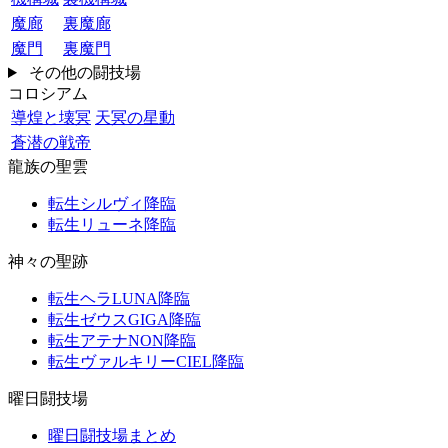
魔廊
裏魔廊
魔門
裏魔門
その他の闘技場
コロシアム
導煌と壊冥
天冥の星動
蒼潜の戦帝
龍族の聖雲
転生シルヴィ降臨
転生リューネ降臨
神々の聖跡
転生ヘラLUNA降臨
転生ゼウスGIGA降臨
転生アテナNON降臨
転生ヴァルキリーCIEL降臨
曜日闘技場
曜日闘技場まとめ