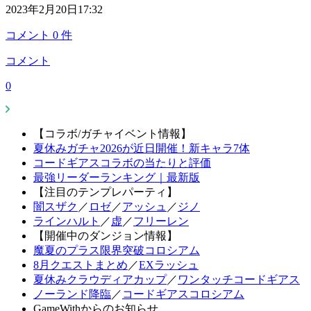
2023年2月20日17:32
コメント
0
件
コメント
0
【コラボ/ガチャイベント情報】
夏休みガチャ2026が近日開催！新キャラ7体
コードギアスコラボの当たりと評価
最強リーダーランキング｜最新版
【注目のテンプレパーティ】
闇スザク
／
ロゼ
／
アッシュ
／
ジノ
ラインハルト
／
虚
／
フリーレン
【開催中のダンジョン情報】
魔夏のプラス限界突破コロシアム
8月クエストまとめ
／
EXラッシュ
夏休みクラウディアカップ
／
ワンタッチコードギアス
ノーランド降臨
／
コードギアスコロシアム
GameWithからのお知らせ