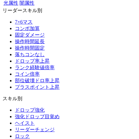
光属性
闇属性
リーダースキル別
7×6マス
コンボ加算
固定ダメージ
操作時間延長
操作時間固定
落ちコンなし
ドロップ率上昇
ランク経験値倍率
コイン倍率
部位破壊ドロ率上昇
プラスポイント上昇
スキル別
ドロップ強化
強化ドロップ目覚め
ヘイスト
リーダーチェンジ
ロック