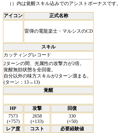
（）内は覚醒スキル込みでのアシストボーナスです。
アイコン
正式名称
雷弾の電龍楽士・マルシスのCD
スキル
カッティングレコード
2ターンの間、光属性の攻撃力が2倍。
覚醒無効状態を全回復。
自分以外の味方スキルが2ターン溜まる。
(ターン：13→13)
覚醒
HP
攻撃
回復
7573
2658
330
(+757)
(+133)
(+50)
レア度
コスト
必要経験値