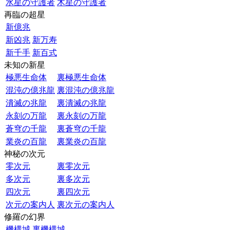
水星の守護者
木星の守護者
再臨の超星
新億兆
新凶兆
新万寿
新千手
新百式
未知の新星
極悪生命体
裏極悪生命体
混沌の億兆龍
裏混沌の億兆龍
潰滅の兆龍
裏潰滅の兆龍
永刻の万龍
裏永刻の万龍
蒼穹の千龍
裏蒼穹の千龍
業炎の百龍
裏業炎の百龍
神秘の次元
零次元
裏零次元
多次元
裏多次元
四次元
裏四次元
次元の案内人
裏次元の案内人
修羅の幻界
機構城
裏機構城