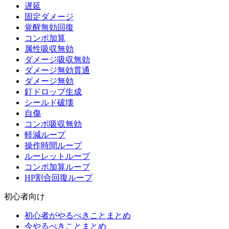
遅延
固定ダメージ
覚醒無効回復
コンボ加算
属性吸収無効
ダメージ吸収無効
ダメージ無効貫通
ダメージ無効
釘ドロップ生成
シールド破壊
自傷
コンボ吸収無効
軽減ループ
操作時間ループ
ルーレットループ
コンボ加算ループ
HP割合回復ループ
初心者向け
初心者がやるべきことまとめ
今やるべきことまとめ