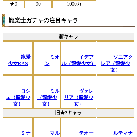
★9
90
1000万
龍楽士ガチャの注目キャラ
新キャラ
龍愛
ミオ
イデア
ソニアク
少女RAS
ン
ル（龍愛少女）
レア（龍愛少
女）
ロシ
ミル
ヴァレ
ェ（龍愛少
（龍愛少
リア（龍愛少
女）
女）
女）
旧★7キャラ
ミナ
マル
テオー
ルティナ