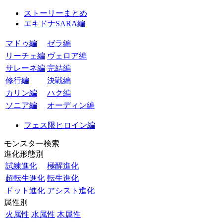
ストーリーまとめ
エキドナSARA編
マドゥ編
ゼラ編
リーチェ編
ヴェロア編
サレーネ編
完結編
修行編
決戦編
カリン編
ハク編
ソニア編
オーディン編
フェス限ヒロイン編
モンスター検索
進化形態別
試練進化
極醒進化
超転生進化
転生進化
ドット進化
アシスト進化
属性別
火属性
水属性
木属性