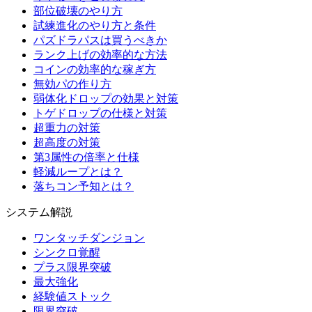
部位破壊のやり方
試練進化のやり方と条件
パズドラパスは買うべきか
ランク上げの効率的な方法
コインの効率的な稼ぎ方
無効パの作り方
弱体化ドロップの効果と対策
トゲドロップの仕様と対策
超重力の対策
超高度の対策
第3属性の倍率と仕様
軽減ループとは？
落ちコン予知とは？
システム解説
ワンタッチダンジョン
シンクロ覚醒
プラス限界突破
最大強化
経験値ストック
限界突破