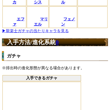
カ
シス
ル
エフ
マリ
フェノ
ァ
エル
ン
▶龍楽士ガチャの当たりキャラを見る
入手方法/進化系統
0
ガチャ
※排出時の進化形態が異なる場合があります。
入手できるガチャ