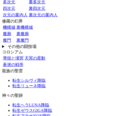
多次元
裏多次元
四次元
裏四次元
次元の案内人
裏次元の案内人
修羅の幻界
機構城
裏機構城
魔廊
裏魔廊
魔門
裏魔門
その他の闘技場
コロシアム
導煌と壊冥
天冥の星動
蒼潜の戦帝
龍族の聖雲
転生シルヴィ降臨
転生リューネ降臨
神々の聖跡
転生ヘラLUNA降臨
転生ゼウスGIGA降臨
転生アテナNON降臨