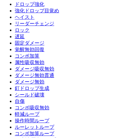
ドロップ強化
強化ドロップ目覚め
ヘイスト
リーダーチェンジ
ロック
遅延
固定ダメージ
覚醒無効回復
コンボ加算
属性吸収無効
ダメージ吸収無効
ダメージ無効貫通
ダメージ無効
釘ドロップ生成
シールド破壊
自傷
コンボ吸収無効
軽減ループ
操作時間ループ
ルーレットループ
コンボ加算ループ