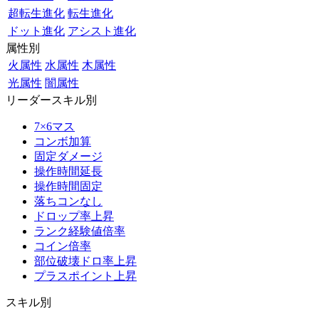
超転生進化
転生進化
ドット進化
アシスト進化
属性別
火属性
水属性
木属性
光属性
闇属性
リーダースキル別
7×6マス
コンボ加算
固定ダメージ
操作時間延長
操作時間固定
落ちコンなし
ドロップ率上昇
ランク経験値倍率
コイン倍率
部位破壊ドロ率上昇
プラスポイント上昇
スキル別