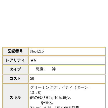
図鑑番号
No.4216
レアリティ
★6
悪魔 /
神
タイプ
コスト
50
グリーミンググラビティ
（ターン：
13→8）
スキル
敵の残りHPが10％減少。
を強化。
3ターンの間、HPを60％回復。