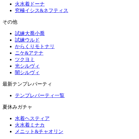
火水着ドーナ
究極イシス&ネフティス
その他
試練大喬小喬
試練ウルド
からくりモトナリ
ニケ&アテナ
ツクヨミ
光シルヴィ
闇シルヴィ
最新テンプレパーティ
テンプレパーティ一覧
夏休みガチャ
水着ヘスティア
火水着ミナカ
メニット&チャオリン