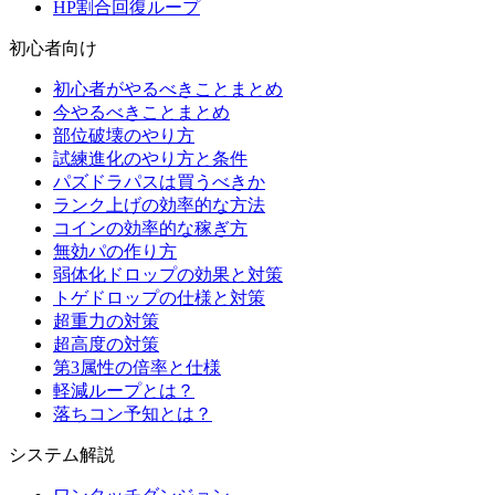
HP割合回復ループ
初心者向け
初心者がやるべきことまとめ
今やるべきことまとめ
部位破壊のやり方
試練進化のやり方と条件
パズドラパスは買うべきか
ランク上げの効率的な方法
コインの効率的な稼ぎ方
無効パの作り方
弱体化ドロップの効果と対策
トゲドロップの仕様と対策
超重力の対策
超高度の対策
第3属性の倍率と仕様
軽減ループとは？
落ちコン予知とは？
システム解説