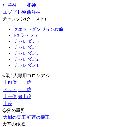
中華神
和神
エジプト神
西洋神
チャレダン(クエスト)
クエストダンジョン攻略
EXラッシュ
チャレダン5
チャレダン4
チャレダン3
チャレダン2
チャレダン1
∞級 1人専用コロシアム
十四億
十三億
ドット
十二億
十一億
裏十億
十億
奈落の重界
大樹の霊王
紅蓮の機王
天空の儚域