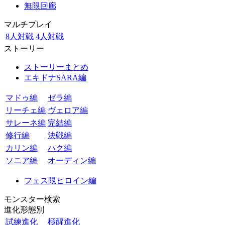
無限回廊
マルチプレイ
8人対戦
4人対戦
ストーリー
ストーリーまとめ
エキドナSARA編
マドゥ編
ゼラ編
リーチェ編
ヴェロア編
サレーネ編
完結編
修行編
決戦編
カリン編
ハク編
ソニア編
オーディン編
フェス限ヒロイン編
モンスター検索
進化形態別
試練進化
極醒進化