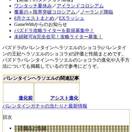
ワンタッチ夏休み
／
アイランドコロシアム
魔夏の＋限界突破コロシアム
／
ノーランド降臨
8月クエストまとめ
／
EXラッシュ
GameWithからのお知らせ
パズドラ攻略ライターを新規募集中！
未経験可&完全在宅！攻略ライター募集！
パズドラのバレンタインヘラソエルのショコラ(バレンタイ
ンの王妃ヘラソエルのショコラ)の評価と性能まとめです。
パズドラバレンタインヘラソエルのショコラの進化や入手方
法についても掲載しているので参考にどうぞ。
バレンタインヘラソエルの関連記事
進化前
アシスト進化
バレンタインガチャの当たりと最新情報
目次
評価点と性能