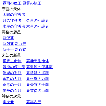
霧雨の魔王
風雲の龍王
守霊の天体
太陽の守護者
月の守護者
金星の守護者
水星の守護者
木星の守護者
再臨の超星
新億兆
新凶兆
新万寿
新千手
新百式
未知の新星
極悪生命体
裏極悪生命体
混沌の億兆龍
裏混沌の億兆龍
潰滅の兆龍
裏潰滅の兆龍
永刻の万龍
裏永刻の万龍
蒼穹の千龍
裏蒼穹の千龍
業炎の百龍
裏業炎の百龍
神秘の次元
零次元
裏零次元