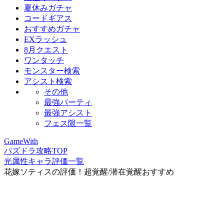
夏休みガチャ
コードギアス
おすすめガチャ
EXラッシュ
8月クエスト
ワンタッチ
モンスター検索
アシスト検索
その他
最強パーティ
最強アシスト
フェス限一覧
GameWith
パズドラ攻略TOP
光属性キャラ評価一覧
花嫁ソティスの評価！超覚醒/潜在覚醒おすすめ