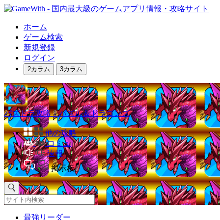
ホーム
ゲーム検索
新規登録
ログイン
2カラム
3カラム
パズドラ攻略｜パズル＆ドラゴンズ
他の攻略
コミュ
速報
掲示板
最強リーダー