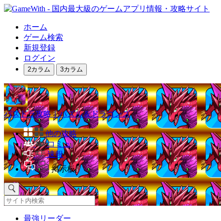
ホーム
ゲーム検索
新規登録
ログイン
2カラム
3カラム
パズドラ攻略｜パズル＆ドラゴンズ
他の攻略
コミュ
速報
掲示板
最強リーダー