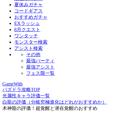
夏休みガチャ
コードギアス
おすすめガチャ
EXラッシュ
8月クエスト
ワンタッチ
モンスター検索
アシスト検索
その他
最強パーティ
最強アシスト
フェス限一覧
GameWith
パズドラ攻略TOP
光属性キャラ評価一覧
白龍の評価（分岐究極進化はどれがおすすめか）
木神龍の評価！超覚醒と潜在覚醒のおすすめ