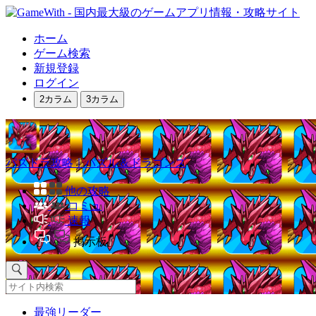
ホーム
ゲーム検索
新規登録
ログイン
2カラム
3カラム
パズドラ攻略｜パズル＆ドラゴンズ
他の攻略
コミュ
速報
掲示板
最強リーダー