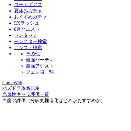
コードギアス
夏休みガチャ
おすすめガチャ
EXラッシュ
8月クエスト
ワンタッチ
モンスター検索
アシスト検索
その他
最強パーティ
最強アシスト
フェス限一覧
GameWith
パズドラ攻略TOP
光属性キャラ評価一覧
白龍の評価（分岐究極進化はどれがおすすめか）