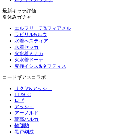
最新キャラ評価
夏休みガチャ
エルフリーデ&フィアメル
ラビリル&ルウ
水着ヘスティア
水着セッカ
火水着ミナカ
火水着ドーナ
究極イシス&ネフティス
コードギアスコラボ
サクヤ&アッシュ
LL&CC
ロゼ
アッシュ
アーノルド
琉高ハルカ
物部勲
黒戸剣成