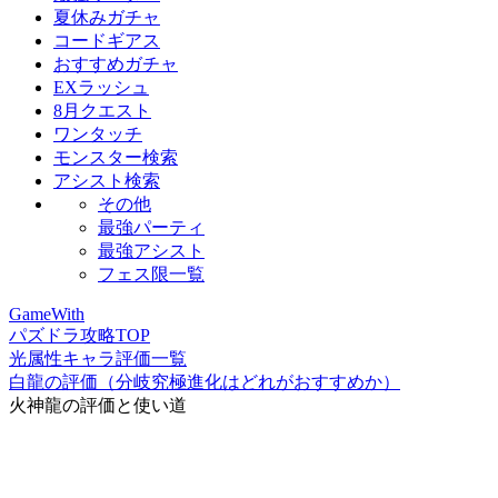
夏休みガチャ
コードギアス
おすすめガチャ
EXラッシュ
8月クエスト
ワンタッチ
モンスター検索
アシスト検索
その他
最強パーティ
最強アシスト
フェス限一覧
GameWith
パズドラ攻略TOP
光属性キャラ評価一覧
白龍の評価（分岐究極進化はどれがおすすめか）
火神龍の評価と使い道