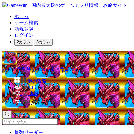
ホーム
ゲーム検索
新規登録
ログイン
2カラム
3カラム
パズドラ攻略｜パズル＆ドラゴンズ
他の攻略
コミュ
速報
掲示板
最強リーダー