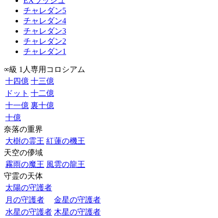
EXラッシュ
チャレダン5
チャレダン4
チャレダン3
チャレダン2
チャレダン1
∞級 1人専用コロシアム
十四億
十三億
ドット
十二億
十一億
裏十億
十億
奈落の重界
大樹の霊王
紅蓮の機王
天空の儚域
霧雨の魔王
風雲の龍王
守霊の天体
太陽の守護者
月の守護者
金星の守護者
水星の守護者
木星の守護者