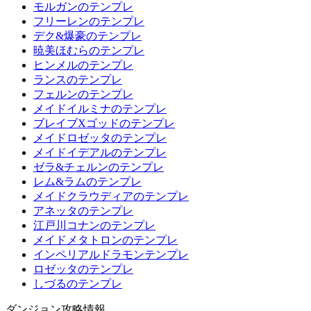
モルガンのテンプレ
フリーレンのテンプレ
デク&爆豪のテンプレ
暁美ほむらのテンプレ
ヒンメルのテンプレ
ランスのテンプレ
フェルンのテンプレ
メイドイルミナのテンプレ
ブレイブXゴッドのテンプレ
メイドロゼッタのテンプレ
メイドイデアルのテンプレ
ゼラ&チェルンのテンプレ
レム&ラムのテンプレ
メイドクラウディアのテンプレ
アネッタのテンプレ
江戸川コナンのテンプレ
メイドメタトロンのテンプレ
インペリアルドラモンテンプレ
ロゼッタのテンプレ
しづるのテンプレ
ダンジョン攻略情報