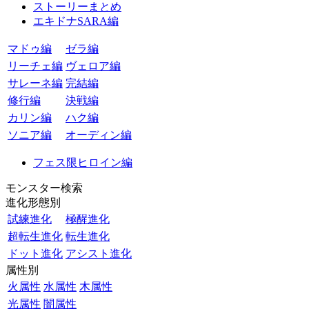
ストーリーまとめ
エキドナSARA編
マドゥ編
ゼラ編
リーチェ編
ヴェロア編
サレーネ編
完結編
修行編
決戦編
カリン編
ハク編
ソニア編
オーディン編
フェス限ヒロイン編
モンスター検索
進化形態別
試練進化
極醒進化
超転生進化
転生進化
ドット進化
アシスト進化
属性別
火属性
水属性
木属性
光属性
闇属性