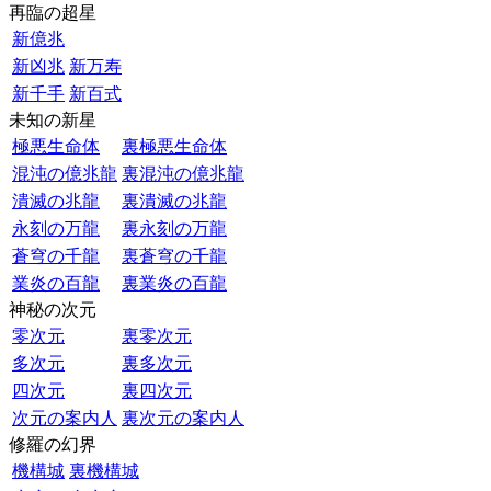
再臨の超星
新億兆
新凶兆
新万寿
新千手
新百式
未知の新星
極悪生命体
裏極悪生命体
混沌の億兆龍
裏混沌の億兆龍
潰滅の兆龍
裏潰滅の兆龍
永刻の万龍
裏永刻の万龍
蒼穹の千龍
裏蒼穹の千龍
業炎の百龍
裏業炎の百龍
神秘の次元
零次元
裏零次元
多次元
裏多次元
四次元
裏四次元
次元の案内人
裏次元の案内人
修羅の幻界
機構城
裏機構城