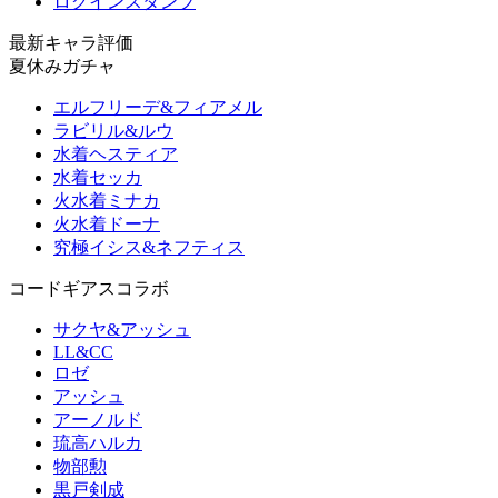
ログインスタンプ
最新キャラ評価
夏休みガチャ
エルフリーデ&フィアメル
ラビリル&ルウ
水着ヘスティア
水着セッカ
火水着ミナカ
火水着ドーナ
究極イシス&ネフティス
コードギアスコラボ
サクヤ&アッシュ
LL&CC
ロゼ
アッシュ
アーノルド
琉高ハルカ
物部勲
黒戸剣成