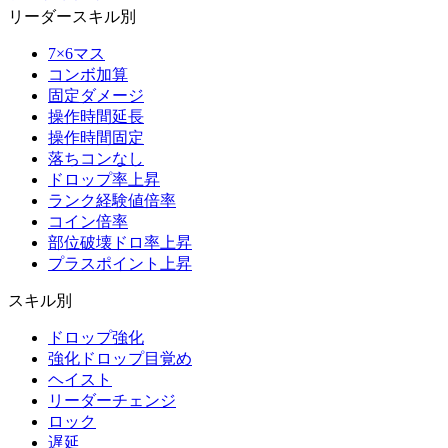
リーダースキル別
7×6マス
コンボ加算
固定ダメージ
操作時間延長
操作時間固定
落ちコンなし
ドロップ率上昇
ランク経験値倍率
コイン倍率
部位破壊ドロ率上昇
プラスポイント上昇
スキル別
ドロップ強化
強化ドロップ目覚め
ヘイスト
リーダーチェンジ
ロック
遅延