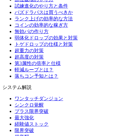
試練進化のやり方と条件
パズドラパスは買うべきか
ランク上げの効率的な方法
コインの効率的な稼ぎ方
無効パの作り方
弱体化ドロップの効果と対策
トゲドロップの仕様と対策
超重力の対策
超高度の対策
第3属性の倍率と仕様
軽減ループとは？
落ちコン予知とは？
システム解説
ワンタッチダンジョン
シンクロ覚醒
プラス限界突破
最大強化
経験値ストック
限界突破