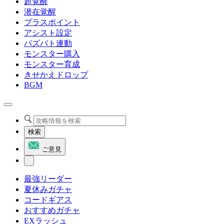
超覚醒
潜在覚醒
プラスポイント
アシスト設定
パズバト連動
モンスター購入
モンスター育成
きせかえドロップ
BGM
検索
ご意見
最強リーダー
夏休みガチャ
コードギアス
おすすめガチャ
EXラッシュ