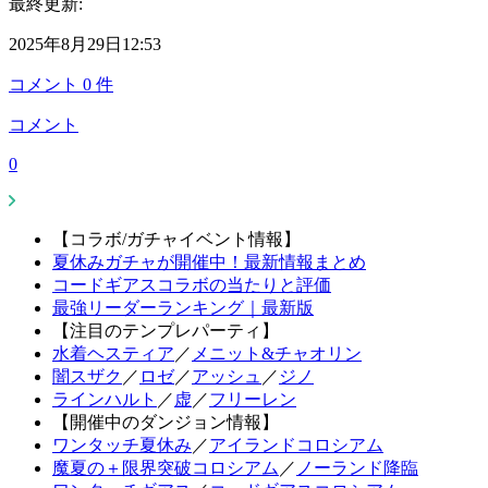
最終更新:
2025年8月29日12:53
コメント
0
件
コメント
0
【コラボ/ガチャイベント情報】
夏休みガチャが開催中！最新情報まとめ
コードギアスコラボの当たりと評価
最強リーダーランキング｜最新版
【注目のテンプレパーティ】
水着ヘスティア
／
メニット&チャオリン
闇スザク
／
ロゼ
／
アッシュ
／
ジノ
ラインハルト
／
虚
／
フリーレン
【開催中のダンジョン情報】
ワンタッチ夏休み
／
アイランドコロシアム
魔夏の＋限界突破コロシアム
／
ノーランド降臨