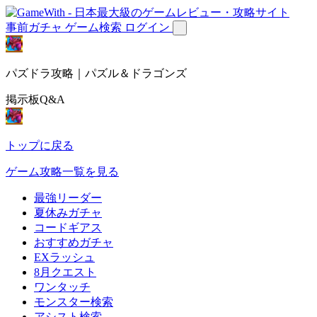
事前ガチャ
ゲーム検索
ログイン
パズドラ攻略｜パズル＆ドラゴンズ
掲示板Q&A
トップに戻る
ゲーム攻略一覧を見る
最強リーダー
夏休みガチャ
コードギアス
おすすめガチャ
EXラッシュ
8月クエスト
ワンタッチ
モンスター検索
アシスト検索