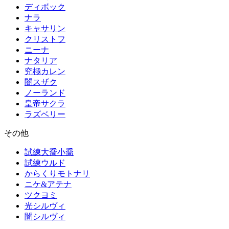
ディボック
ナラ
キャサリン
クリストフ
ニーナ
ナタリア
究極カレン
闇スザク
ノーランド
皇帝サクラ
ラズベリー
その他
試練大喬小喬
試練ウルド
からくりモトナリ
ニケ&アテナ
ツクヨミ
光シルヴィ
闇シルヴィ