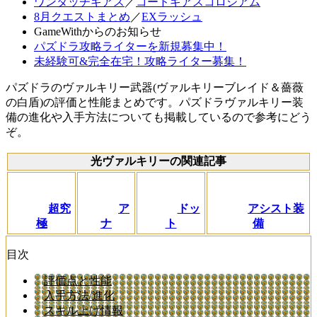
ワンタッチギアス
／
コードギアスコロシアム
8月クエストまとめ
／
EXラッシュ
GameWithからのお知らせ
パズドラ攻略ライターを新規募集中！
未経験可&完全在宅！攻略ライター募集！
パズドラのヴァルキリー武器(ヴァルキリーブレイド＆薔薇
の白盾)の評価と性能まとめです。パズドラヴァルキリー装
備の進化や入手方法についても掲載しているので参考にどう
ぞ。
光ヴァルキリーの関連記事
超究
ア
ドッ
アシスト装
極
ナ
ト
備
目次
評価点と性能
入手方法/進化
スキル上げ情報