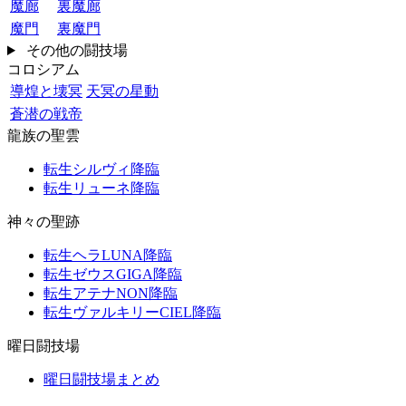
魔廊
裏魔廊
魔門
裏魔門
その他の闘技場
コロシアム
導煌と壊冥
天冥の星動
蒼潜の戦帝
龍族の聖雲
転生シルヴィ降臨
転生リューネ降臨
神々の聖跡
転生ヘラLUNA降臨
転生ゼウスGIGA降臨
転生アテナNON降臨
転生ヴァルキリーCIEL降臨
曜日闘技場
曜日闘技場まとめ