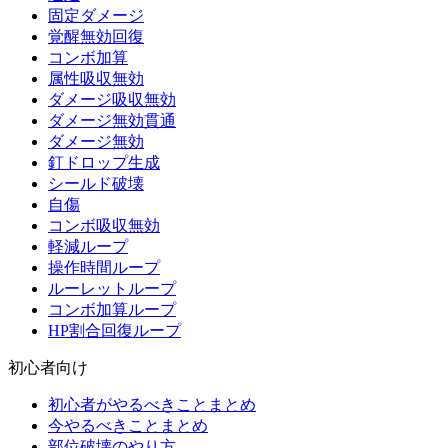
固定ダメージ
覚醒無効回復
コンボ加算
属性吸収無効
ダメージ吸収無効
ダメージ無効貫通
ダメージ無効
釘ドロップ生成
シールド破壊
自傷
コンボ吸収無効
軽減ループ
操作時間ループ
ルーレットループ
コンボ加算ループ
HP割合回復ループ
初心者向け
初心者がやるべきことまとめ
今やるべきことまとめ
部位破壊のやり方