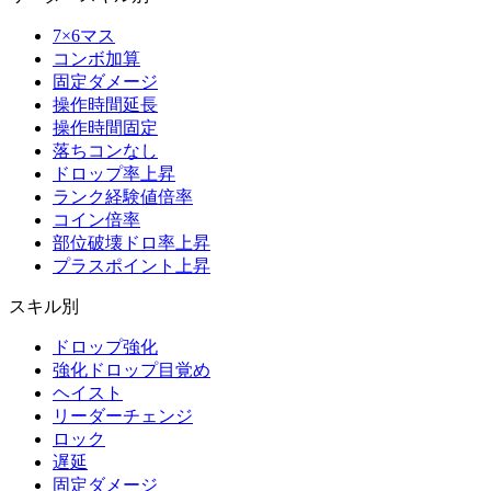
7×6マス
コンボ加算
固定ダメージ
操作時間延長
操作時間固定
落ちコンなし
ドロップ率上昇
ランク経験値倍率
コイン倍率
部位破壊ドロ率上昇
プラスポイント上昇
スキル別
ドロップ強化
強化ドロップ目覚め
ヘイスト
リーダーチェンジ
ロック
遅延
固定ダメージ