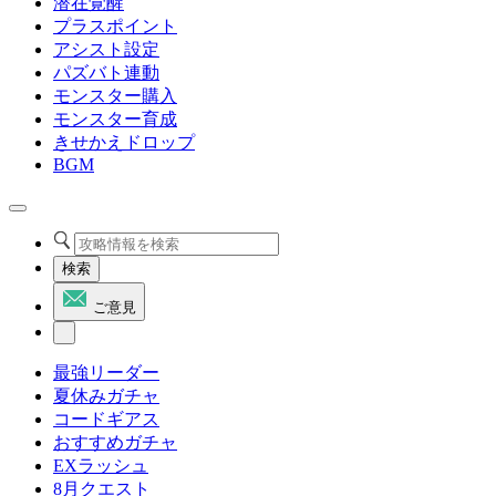
潜在覚醒
プラスポイント
アシスト設定
パズバト連動
モンスター購入
モンスター育成
きせかえドロップ
BGM
検索
ご意見
最強リーダー
夏休みガチャ
コードギアス
おすすめガチャ
EXラッシュ
8月クエスト