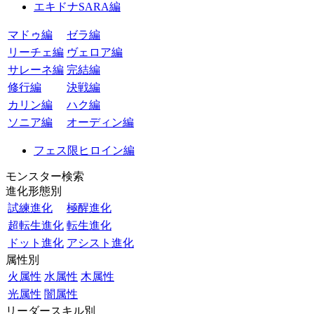
エキドナSARA編
マドゥ編
ゼラ編
リーチェ編
ヴェロア編
サレーネ編
完結編
修行編
決戦編
カリン編
ハク編
ソニア編
オーディン編
フェス限ヒロイン編
モンスター検索
進化形態別
試練進化
極醒進化
超転生進化
転生進化
ドット進化
アシスト進化
属性別
火属性
水属性
木属性
光属性
闇属性
リーダースキル別