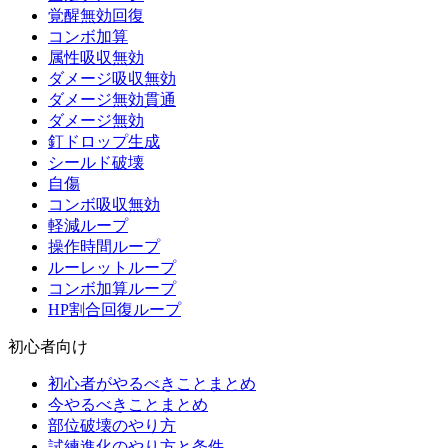
覚醒無効回復
コンボ加算
属性吸収無効
ダメージ吸収無効
ダメージ無効貫通
ダメージ無効
釘ドロップ生成
シールド破壊
自傷
コンボ吸収無効
軽減ループ
操作時間ループ
ルーレットループ
コンボ加算ループ
HP割合回復ループ
初心者向け
初心者がやるべきことまとめ
今やるべきことまとめ
部位破壊のやり方
試練進化のやり方と条件