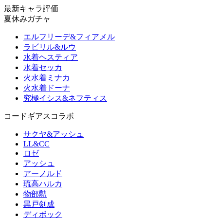
最新キャラ評価
夏休みガチャ
エルフリーデ&フィアメル
ラビリル&ルウ
水着ヘスティア
水着セッカ
火水着ミナカ
火水着ドーナ
究極イシス&ネフティス
コードギアスコラボ
サクヤ&アッシュ
LL&CC
ロゼ
アッシュ
アーノルド
琉高ハルカ
物部勲
黒戸剣成
ディボック