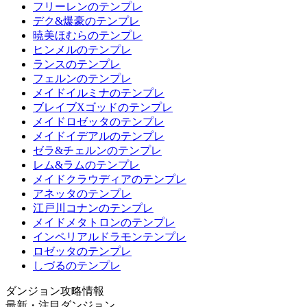
フリーレンのテンプレ
デク&爆豪のテンプレ
暁美ほむらのテンプレ
ヒンメルのテンプレ
ランスのテンプレ
フェルンのテンプレ
メイドイルミナのテンプレ
ブレイブXゴッドのテンプレ
メイドロゼッタのテンプレ
メイドイデアルのテンプレ
ゼラ&チェルンのテンプレ
レム&ラムのテンプレ
メイドクラウディアのテンプレ
アネッタのテンプレ
江戸川コナンのテンプレ
メイドメタトロンのテンプレ
インペリアルドラモンテンプレ
ロゼッタのテンプレ
しづるのテンプレ
ダンジョン攻略情報
最新・注目ダンジョン