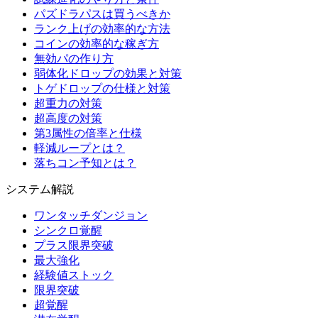
パズドラパスは買うべきか
ランク上げの効率的な方法
コインの効率的な稼ぎ方
無効パの作り方
弱体化ドロップの効果と対策
トゲドロップの仕様と対策
超重力の対策
超高度の対策
第3属性の倍率と仕様
軽減ループとは？
落ちコン予知とは？
システム解説
ワンタッチダンジョン
シンクロ覚醒
プラス限界突破
最大強化
経験値ストック
限界突破
超覚醒