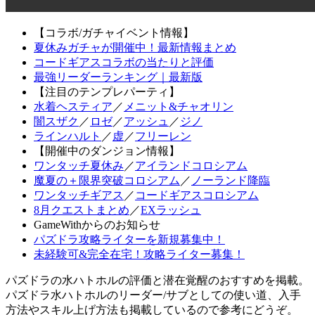
【コラボ/ガチャイベント情報】
夏休みガチャが開催中！最新情報まとめ
コードギアスコラボの当たりと評価
最強リーダーランキング｜最新版
【注目のテンプレパーティ】
水着ヘスティア
／
メニット&チャオリン
闇スザク
／
ロゼ
／
アッシュ
／
ジノ
ラインハルト
／
虚
／
フリーレン
【開催中のダンジョン情報】
ワンタッチ夏休み
／
アイランドコロシアム
魔夏の＋限界突破コロシアム
／
ノーランド降臨
ワンタッチギアス
／
コードギアスコロシアム
8月クエストまとめ
／
EXラッシュ
GameWithからのお知らせ
パズドラ攻略ライターを新規募集中！
未経験可&完全在宅！攻略ライター募集！
パズドラの水ハトホルの評価と潜在覚醒のおすすめを掲載。
パズドラ水ハトホルのリーダー/サブとしての使い道、入手
方法やスキル上げ方法も掲載しているので参考にどうぞ。