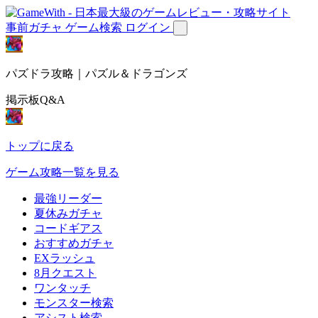
事前ガチャ
ゲーム検索
ログイン
パズドラ攻略｜パズル＆ドラゴンズ
掲示板Q&A
トップに戻る
ゲーム攻略一覧を見る
最強リーダー
夏休みガチャ
コードギアス
おすすめガチャ
EXラッシュ
8月クエスト
ワンタッチ
モンスター検索
アシスト検索