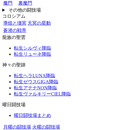
魔門
裏魔門
その他の闘技場
コロシアム
導煌と壊冥
天冥の星動
蒼潜の戦帝
龍族の聖雲
転生シルヴィ降臨
転生リューネ降臨
神々の聖跡
転生ヘラLUNA降臨
転生ゼウスGIGA降臨
転生アテナNON降臨
転生ヴァルキリーCIEL降臨
曜日闘技場
曜日闘技場まとめ
月曜の闘技場
火曜の闘技場