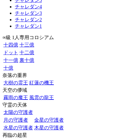
チャレダン5
チャレダン4
チャレダン3
チャレダン2
チャレダン1
∞級 1人専用コロシアム
十四億
十三億
ドット
十二億
十一億
裏十億
十億
奈落の重界
大樹の霊王
紅蓮の機王
天空の儚域
霧雨の魔王
風雲の龍王
守霊の天体
太陽の守護者
月の守護者
金星の守護者
水星の守護者
木星の守護者
再臨の超星