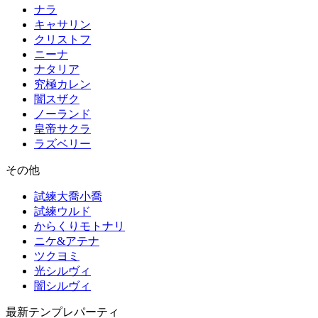
ナラ
キャサリン
クリストフ
ニーナ
ナタリア
究極カレン
闇スザク
ノーランド
皇帝サクラ
ラズベリー
その他
試練大喬小喬
試練ウルド
からくりモトナリ
ニケ&アテナ
ツクヨミ
光シルヴィ
闇シルヴィ
最新テンプレパーティ