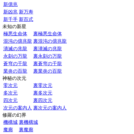
新億兆
新凶兆
新万寿
新千手
新百式
未知の新星
極悪生命体
裏極悪生命体
混沌の億兆龍
裏混沌の億兆龍
潰滅の兆龍
裏潰滅の兆龍
永刻の万龍
裏永刻の万龍
蒼穹の千龍
裏蒼穹の千龍
業炎の百龍
裏業炎の百龍
神秘の次元
零次元
裏零次元
多次元
裏多次元
四次元
裏四次元
次元の案内人
裏次元の案内人
修羅の幻界
機構城
裏機構城
魔廊
裏魔廊