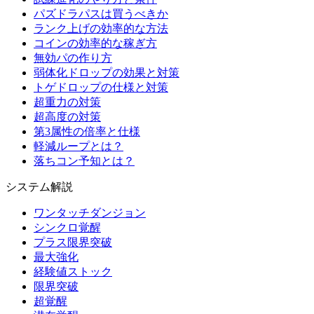
パズドラパスは買うべきか
ランク上げの効率的な方法
コインの効率的な稼ぎ方
無効パの作り方
弱体化ドロップの効果と対策
トゲドロップの仕様と対策
超重力の対策
超高度の対策
第3属性の倍率と仕様
軽減ループとは？
落ちコン予知とは？
システム解説
ワンタッチダンジョン
シンクロ覚醒
プラス限界突破
最大強化
経験値ストック
限界突破
超覚醒