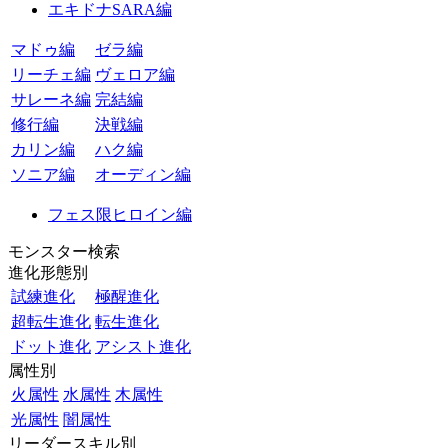
エキドナSARA編
マドゥ編
ゼラ編
リーチェ編
ヴェロア編
サレーネ編
完結編
修行編
決戦編
カリン編
ハク編
ソニア編
オーディン編
フェス限ヒロイン編
モンスター検索
進化形態別
試練進化
極醒進化
超転生進化
転生進化
ドット進化
アシスト進化
属性別
火属性
水属性
木属性
光属性
闇属性
リーダースキル別