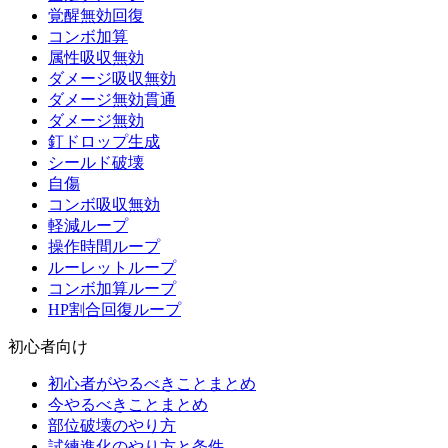
覚醒無効回復
コンボ加算
属性吸収無効
ダメージ吸収無効
ダメージ無効貫通
ダメージ無効
釘ドロップ生成
シールド破壊
自傷
コンボ吸収無効
軽減ループ
操作時間ループ
ルーレットループ
コンボ加算ループ
HP割合回復ループ
初心者向け
初心者がやるべきことまとめ
今やるべきことまとめ
部位破壊のやり方
試練進化のやり方と条件