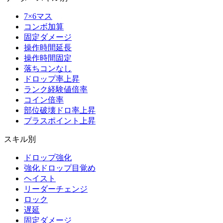
7×6マス
コンボ加算
固定ダメージ
操作時間延長
操作時間固定
落ちコンなし
ドロップ率上昇
ランク経験値倍率
コイン倍率
部位破壊ドロ率上昇
プラスポイント上昇
スキル別
ドロップ強化
強化ドロップ目覚め
ヘイスト
リーダーチェンジ
ロック
遅延
固定ダメージ