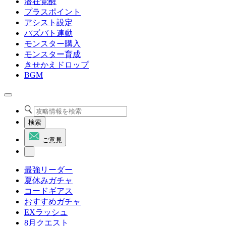
潜在覚醒
プラスポイント
アシスト設定
パズバト連動
モンスター購入
モンスター育成
きせかえドロップ
BGM
検索
ご意見
最強リーダー
夏休みガチャ
コードギアス
おすすめガチャ
EXラッシュ
8月クエスト