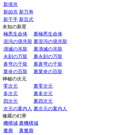
新億兆
新凶兆
新万寿
新千手
新百式
未知の新星
極悪生命体
裏極悪生命体
混沌の億兆龍
裏混沌の億兆龍
潰滅の兆龍
裏潰滅の兆龍
永刻の万龍
裏永刻の万龍
蒼穹の千龍
裏蒼穹の千龍
業炎の百龍
裏業炎の百龍
神秘の次元
零次元
裏零次元
多次元
裏多次元
四次元
裏四次元
次元の案内人
裏次元の案内人
修羅の幻界
機構城
裏機構城
魔廊
裏魔廊