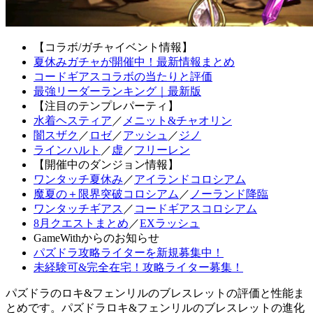
【コラボ/ガチャイベント情報】
夏休みガチャが開催中！最新情報まとめ
コードギアスコラボの当たりと評価
最強リーダーランキング｜最新版
【注目のテンプレパーティ】
水着ヘスティア
／
メニット&チャオリン
闇スザク
／
ロゼ
／
アッシュ
／
ジノ
ラインハルト
／
虚
／
フリーレン
【開催中のダンジョン情報】
ワンタッチ夏休み
／
アイランドコロシアム
魔夏の＋限界突破コロシアム
／
ノーランド降臨
ワンタッチギアス
／
コードギアスコロシアム
8月クエストまとめ
／
EXラッシュ
GameWithからのお知らせ
パズドラ攻略ライターを新規募集中！
未経験可&完全在宅！攻略ライター募集！
パズドラのロキ&フェンリルのブレスレットの評価と性能ま
とめです。パズドラロキ&フェンリルのブレスレットの進化