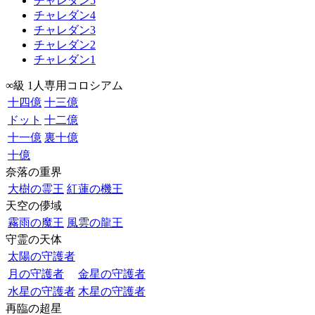
チャレダン5
チャレダン4
チャレダン3
チャレダン2
チャレダン1
∞級 1人専用コロシアム
十四億
十三億
ドット
十二億
十一億
裏十億
十億
奈落の重界
大樹の霊王
紅蓮の機王
天空の儚域
霧雨の魔王
風雲の龍王
守霊の天体
太陽の守護者
月の守護者
金星の守護者
水星の守護者
木星の守護者
再臨の超星