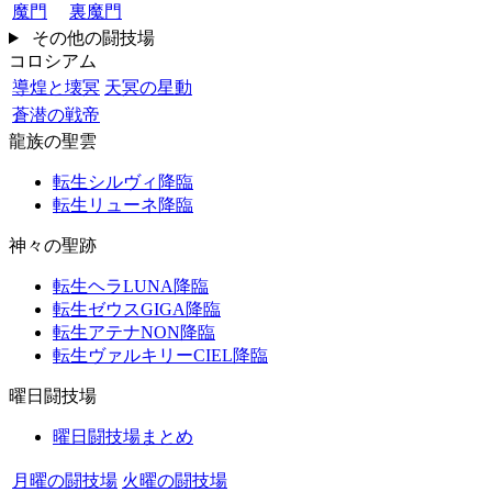
魔門
裏魔門
その他の闘技場
コロシアム
導煌と壊冥
天冥の星動
蒼潜の戦帝
龍族の聖雲
転生シルヴィ降臨
転生リューネ降臨
神々の聖跡
転生ヘラLUNA降臨
転生ゼウスGIGA降臨
転生アテナNON降臨
転生ヴァルキリーCIEL降臨
曜日闘技場
曜日闘技場まとめ
月曜の闘技場
火曜の闘技場