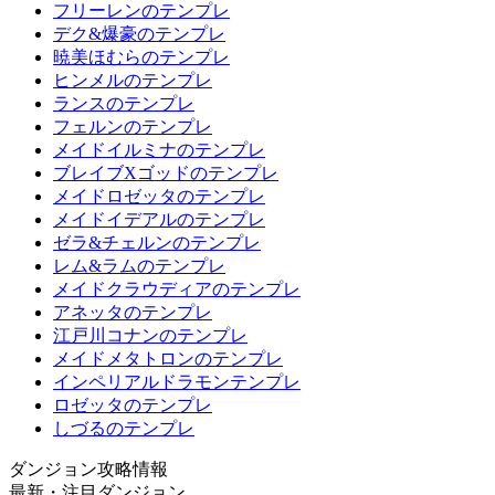
フリーレンのテンプレ
デク&爆豪のテンプレ
暁美ほむらのテンプレ
ヒンメルのテンプレ
ランスのテンプレ
フェルンのテンプレ
メイドイルミナのテンプレ
ブレイブXゴッドのテンプレ
メイドロゼッタのテンプレ
メイドイデアルのテンプレ
ゼラ&チェルンのテンプレ
レム&ラムのテンプレ
メイドクラウディアのテンプレ
アネッタのテンプレ
江戸川コナンのテンプレ
メイドメタトロンのテンプレ
インペリアルドラモンテンプレ
ロゼッタのテンプレ
しづるのテンプレ
ダンジョン攻略情報
最新・注目ダンジョン