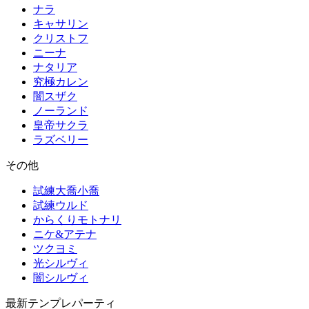
ナラ
キャサリン
クリストフ
ニーナ
ナタリア
究極カレン
闇スザク
ノーランド
皇帝サクラ
ラズベリー
その他
試練大喬小喬
試練ウルド
からくりモトナリ
ニケ&アテナ
ツクヨミ
光シルヴィ
闇シルヴィ
最新テンプレパーティ