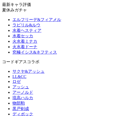
最新キャラ評価
夏休みガチャ
エルフリーデ&フィアメル
ラビリル&ルウ
水着ヘスティア
水着セッカ
火水着ミナカ
火水着ドーナ
究極イシス&ネフティス
コードギアスコラボ
サクヤ&アッシュ
LL&CC
ロゼ
アッシュ
アーノルド
琉高ハルカ
物部勲
黒戸剣成
ディボック