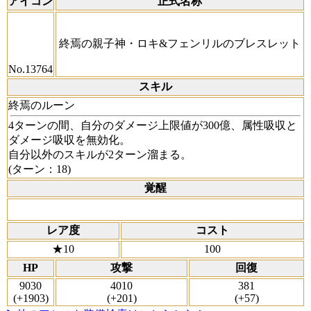
アイコン
正式名称
終焉の親子神・ロキ&フェンリルのブレスレット
No.13764
スキル
終焉のルーン
4ターンの間、自分のダメージ上限値が300億、属性吸収と
ダメージ吸収を無効化。
自分以外のスキルが2ターン溜まる。
(ターン：18)
覚醒
レア度
コスト
★10
100
HP
攻撃
回復
9030
4010
381
(+1903)
(+201)
(+57)