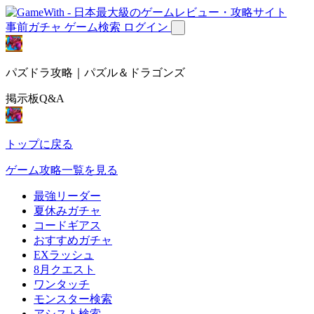
事前ガチャ
ゲーム検索
ログイン
パズドラ攻略｜パズル＆ドラゴンズ
掲示板Q&A
トップに戻る
ゲーム攻略一覧を見る
最強リーダー
夏休みガチャ
コードギアス
おすすめガチャ
EXラッシュ
8月クエスト
ワンタッチ
モンスター検索
アシスト検索