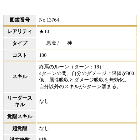
図鑑番号
No.13764
レアリティ
★10
悪魔 /
神
タイプ
コスト
100
終焉のルーン
（ターン：18）
4ターンの間、自分のダメージ上限値が300
スキル
億、属性吸収とダメージ吸収を無効化。
自分以外のスキルが2ターン溜まる。
リーダース
なし
キル
覚醒スキル
超覚醒
なし
潜在枠数
8枠