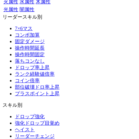
火属性
水属性
木属性
光属性
闇属性
リーダースキル別
7×6マス
コンボ加算
固定ダメージ
操作時間延長
操作時間固定
落ちコンなし
ドロップ率上昇
ランク経験値倍率
コイン倍率
部位破壊ドロ率上昇
プラスポイント上昇
スキル別
ドロップ強化
強化ドロップ目覚め
ヘイスト
リーダーチェンジ