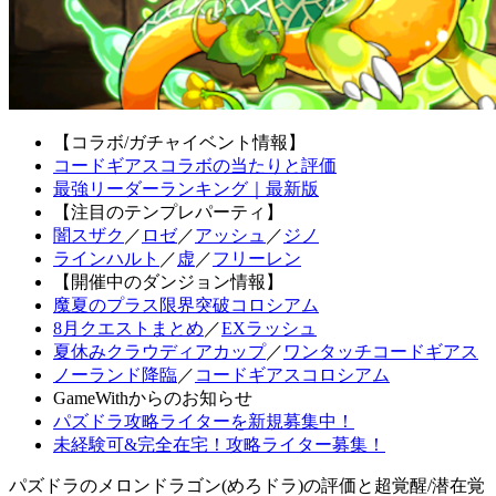
【コラボ/ガチャイベント情報】
コードギアスコラボの当たりと評価
最強リーダーランキング｜最新版
【注目のテンプレパーティ】
闇スザク
／
ロゼ
／
アッシュ
／
ジノ
ラインハルト
／
虚
／
フリーレン
【開催中のダンジョン情報】
魔夏のプラス限界突破コロシアム
8月クエストまとめ
／
EXラッシュ
夏休みクラウディアカップ
／
ワンタッチコードギアス
ノーランド降臨
／
コードギアスコロシアム
GameWithからのお知らせ
パズドラ攻略ライターを新規募集中！
未経験可&完全在宅！攻略ライター募集！
パズドラのメロンドラゴン(めろドラ)の評価と超覚醒/潜在覚