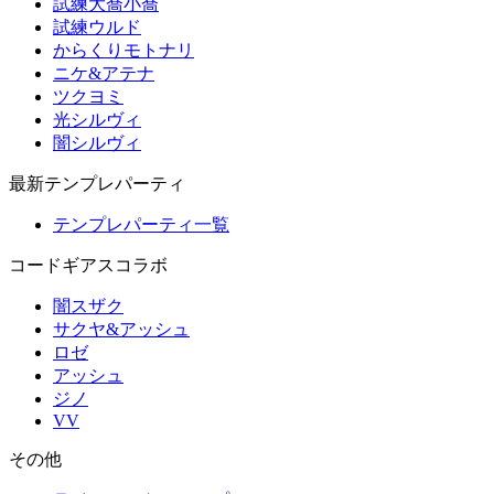
試練大喬小喬
試練ウルド
からくりモトナリ
ニケ&アテナ
ツクヨミ
光シルヴィ
闇シルヴィ
最新テンプレパーティ
テンプレパーティ一覧
コードギアスコラボ
闇スザク
サクヤ&アッシュ
ロゼ
アッシュ
ジノ
VV
その他