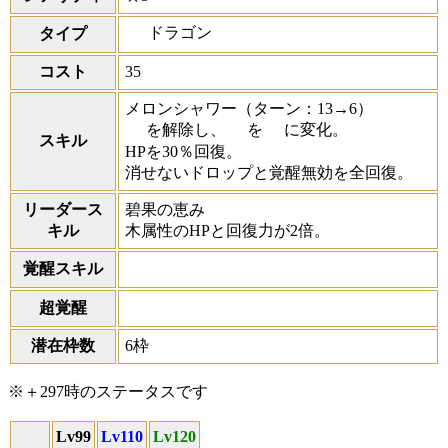
ドラゴン
タイプ
コスト
35
メロンシャワー
（ターン：13→6）
を解除し、
を
に変化。
スキル
HPを30％回復。
消せないドロップと覚醒無効を全回復。
リーダース
碧果の恵み
キル
木属性のHPと回復力が2倍。
覚醒スキル
超覚醒
潜在枠数
6枠
※＋297時のステータスです
Lv99
Lv110
Lv120