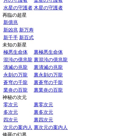
月の守護者
金星の守護者
水星の守護者
木星の守護者
再臨の超星
新億兆
新凶兆
新万寿
新千手
新百式
未知の新星
極悪生命体
裏極悪生命体
混沌の億兆龍
裏混沌の億兆龍
潰滅の兆龍
裏潰滅の兆龍
永刻の万龍
裏永刻の万龍
蒼穹の千龍
裏蒼穹の千龍
業炎の百龍
裏業炎の百龍
神秘の次元
零次元
裏零次元
多次元
裏多次元
四次元
裏四次元
次元の案内人
裏次元の案内人
修羅の幻界