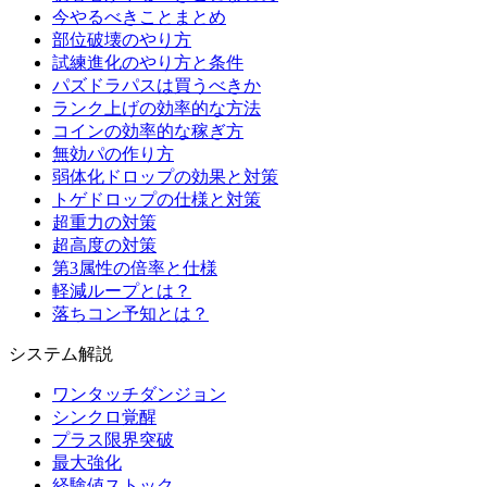
今やるべきことまとめ
部位破壊のやり方
試練進化のやり方と条件
パズドラパスは買うべきか
ランク上げの効率的な方法
コインの効率的な稼ぎ方
無効パの作り方
弱体化ドロップの効果と対策
トゲドロップの仕様と対策
超重力の対策
超高度の対策
第3属性の倍率と仕様
軽減ループとは？
落ちコン予知とは？
システム解説
ワンタッチダンジョン
シンクロ覚醒
プラス限界突破
最大強化
経験値ストック