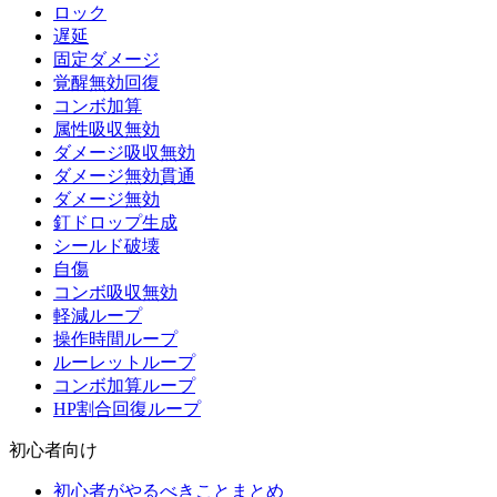
ロック
遅延
固定ダメージ
覚醒無効回復
コンボ加算
属性吸収無効
ダメージ吸収無効
ダメージ無効貫通
ダメージ無効
釘ドロップ生成
シールド破壊
自傷
コンボ吸収無効
軽減ループ
操作時間ループ
ルーレットループ
コンボ加算ループ
HP割合回復ループ
初心者向け
初心者がやるべきことまとめ