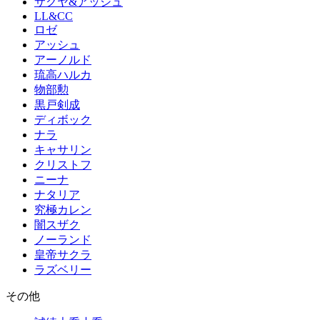
サクヤ&アッシュ
LL&CC
ロゼ
アッシュ
アーノルド
琉高ハルカ
物部勲
黒戸剣成
ディボック
ナラ
キャサリン
クリストフ
ニーナ
ナタリア
究極カレン
闇スザク
ノーランド
皇帝サクラ
ラズベリー
その他