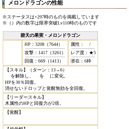
メロンドラゴンの性能
※ステータスは+297時のものを掲載しています
※（）内の数字は限界突破Lv110時のものです
碧天の果実・メロンドラゴン
HP：3208（7644）
属性：
/
攻撃：1417（3261）
レア度：★5
回復：669（1413）
潜在：6枠
【スキル】
（ターン：13→6）
を解除し、
を
に変化。
HPを30％回復。
消せないドロップと覚醒無効を全回復。
【リーダースキル】
木属性のHPと回復力が2倍。
【覚醒】