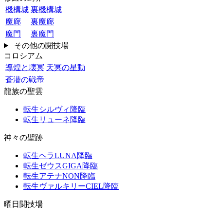
機構城
裏機構城
魔廊
裏魔廊
魔門
裏魔門
その他の闘技場
コロシアム
導煌と壊冥
天冥の星動
蒼潜の戦帝
龍族の聖雲
転生シルヴィ降臨
転生リューネ降臨
神々の聖跡
転生ヘラLUNA降臨
転生ゼウスGIGA降臨
転生アテナNON降臨
転生ヴァルキリーCIEL降臨
曜日闘技場