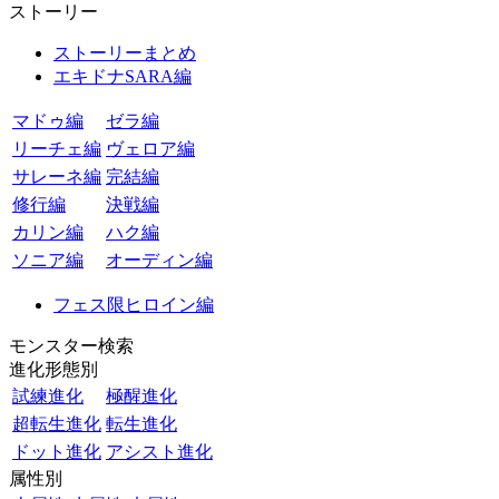
ストーリー
ストーリーまとめ
エキドナSARA編
マドゥ編
ゼラ編
リーチェ編
ヴェロア編
サレーネ編
完結編
修行編
決戦編
カリン編
ハク編
ソニア編
オーディン編
フェス限ヒロイン編
モンスター検索
進化形態別
試練進化
極醒進化
超転生進化
転生進化
ドット進化
アシスト進化
属性別