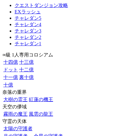
クエストダンジョン攻略
EXラッシュ
チャレダン5
チャレダン4
チャレダン3
チャレダン2
チャレダン1
∞級 1人専用コロシアム
十四億
十三億
ドット
十二億
十一億
裏十億
十億
奈落の重界
大樹の霊王
紅蓮の機王
天空の儚域
霧雨の魔王
風雲の龍王
守霊の天体
太陽の守護者