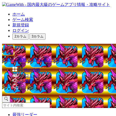
ホーム
ゲーム検索
新規登録
ログイン
2カラム
3カラム
パズドラ攻略｜パズル＆ドラゴンズ
他の攻略
コミュ
速報
掲示板
最強リーダー