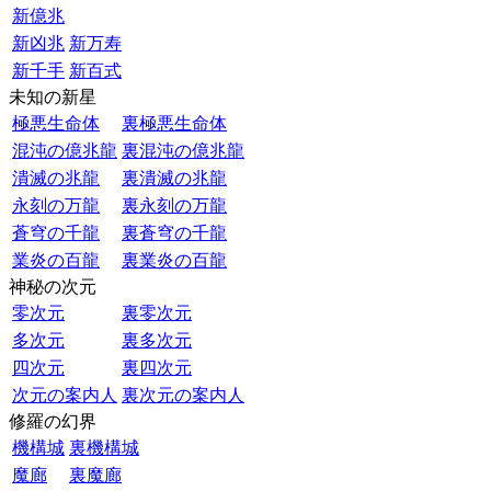
新億兆
新凶兆
新万寿
新千手
新百式
未知の新星
極悪生命体
裏極悪生命体
混沌の億兆龍
裏混沌の億兆龍
潰滅の兆龍
裏潰滅の兆龍
永刻の万龍
裏永刻の万龍
蒼穹の千龍
裏蒼穹の千龍
業炎の百龍
裏業炎の百龍
神秘の次元
零次元
裏零次元
多次元
裏多次元
四次元
裏四次元
次元の案内人
裏次元の案内人
修羅の幻界
機構城
裏機構城
魔廊
裏魔廊