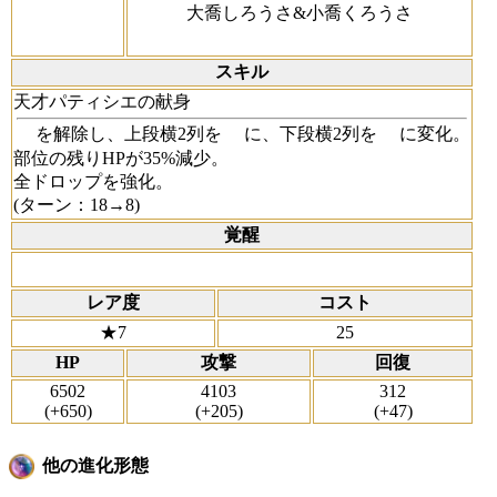
大喬しろうさ&小喬くろうさ
スキル
天才パティシエの献身
を解除し、上段横2列を
に、下段横2列を
に変化。
部位の残りHPが35%減少。
全ドロップを強化。
(ターン：18→8)
覚醒
レア度
コスト
★7
25
HP
攻撃
回復
6502
4103
312
(+650)
(+205)
(+47)
他の進化形態