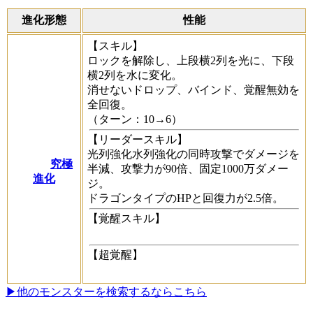
進化形態
性能
【スキル】
ロックを解除し、上段横2列を光に、下段
横2列を水に変化。
消せないドロップ、バインド、覚醒無効を
全回復。
（ターン：10→6）
【リーダースキル】
光列強化水列強化の同時攻撃でダメージを
究極
半減、攻撃力が90倍、固定1000万ダメー
進化
ジ。
ドラゴンタイプのHPと回復力が2.5倍。
【覚醒スキル】
【超覚醒】
▶他のモンスターを検索するならこちら