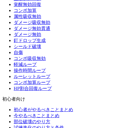
覚醒無効回復
コンボ加算
属性吸収無効
ダメージ吸収無効
ダメージ無効貫通
ダメージ無効
釘ドロップ生成
シールド破壊
自傷
コンボ吸収無効
軽減ループ
操作時間ループ
ルーレットループ
コンボ加算ループ
HP割合回復ループ
初心者向け
初心者がやるべきことまとめ
今やるべきことまとめ
部位破壊のやり方
試練進化のやり方と条件