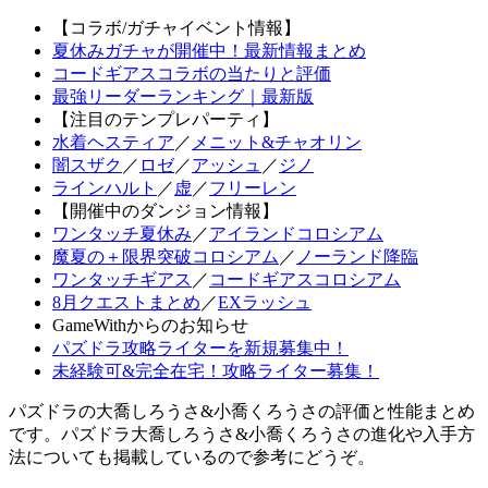
【コラボ/ガチャイベント情報】
夏休みガチャが開催中！最新情報まとめ
コードギアスコラボの当たりと評価
最強リーダーランキング｜最新版
【注目のテンプレパーティ】
水着ヘスティア
／
メニット&チャオリン
闇スザク
／
ロゼ
／
アッシュ
／
ジノ
ラインハルト
／
虚
／
フリーレン
【開催中のダンジョン情報】
ワンタッチ夏休み
／
アイランドコロシアム
魔夏の＋限界突破コロシアム
／
ノーランド降臨
ワンタッチギアス
／
コードギアスコロシアム
8月クエストまとめ
／
EXラッシュ
GameWithからのお知らせ
パズドラ攻略ライターを新規募集中！
未経験可&完全在宅！攻略ライター募集！
パズドラの大喬しろうさ&小喬くろうさの評価と性能まとめ
です。パズドラ大喬しろうさ&小喬くろうさの進化や入手方
法についても掲載しているので参考にどうぞ。