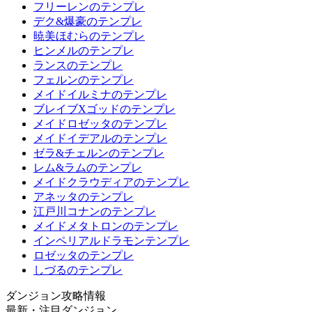
フリーレンのテンプレ
デク&爆豪のテンプレ
暁美ほむらのテンプレ
ヒンメルのテンプレ
ランスのテンプレ
フェルンのテンプレ
メイドイルミナのテンプレ
ブレイブXゴッドのテンプレ
メイドロゼッタのテンプレ
メイドイデアルのテンプレ
ゼラ&チェルンのテンプレ
レム&ラムのテンプレ
メイドクラウディアのテンプレ
アネッタのテンプレ
江戸川コナンのテンプレ
メイドメタトロンのテンプレ
インペリアルドラモンテンプレ
ロゼッタのテンプレ
しづるのテンプレ
ダンジョン攻略情報
最新・注目ダンジョン