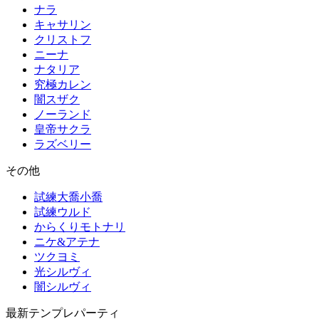
ナラ
キャサリン
クリストフ
ニーナ
ナタリア
究極カレン
闇スザク
ノーランド
皇帝サクラ
ラズベリー
その他
試練大喬小喬
試練ウルド
からくりモトナリ
ニケ&アテナ
ツクヨミ
光シルヴィ
闇シルヴィ
最新テンプレパーティ