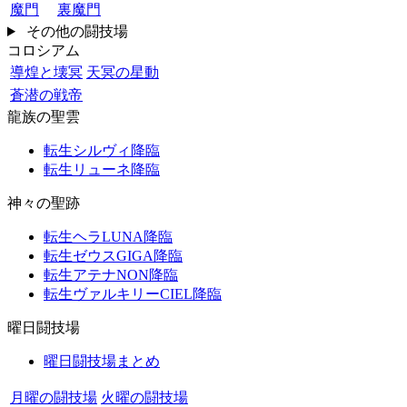
魔門
裏魔門
その他の闘技場
コロシアム
導煌と壊冥
天冥の星動
蒼潜の戦帝
龍族の聖雲
転生シルヴィ降臨
転生リューネ降臨
神々の聖跡
転生ヘラLUNA降臨
転生ゼウスGIGA降臨
転生アテナNON降臨
転生ヴァルキリーCIEL降臨
曜日闘技場
曜日闘技場まとめ
月曜の闘技場
火曜の闘技場