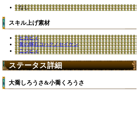
なし
スキル上げ素材
ヒカピィ
黄の輝石コハクノセイケン
ニジピィ
ステータス詳細
大喬しろうさ&小喬くろうさ