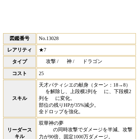
図鑑番号
No.13028
レアリティ
★7
攻撃 /
神 /
ドラゴン
タイプ
コスト
25
天才パティシエの献身
（ターン：18→8）
を解除し、上段横2列を
に、下段横2
列を
に変化。
スキル
部位の残りHPが35%減少。
全ドロップを強化。
双華神の夢
の同時攻撃でダメージを半減、攻撃
リーダース
キル
力が90倍、固定1000万ダメージ。