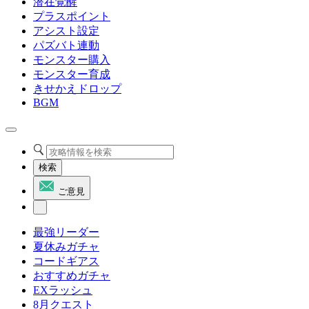
潜在覚醒
プラスポイント
アシスト設定
パズバト連動
モンスター購入
モンスター育成
きせかえドロップ
BGM
検索
ご意見
最強リーダー
夏休みガチャ
コードギアス
おすすめガチャ
EXラッシュ
8月クエスト