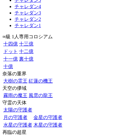
チャレダン5
チャレダン4
チャレダン3
チャレダン2
チャレダン1
∞級 1人専用コロシアム
十四億
十三億
ドット
十二億
十一億
裏十億
十億
奈落の重界
大樹の霊王
紅蓮の機王
天空の儚域
霧雨の魔王
風雲の龍王
守霊の天体
太陽の守護者
月の守護者
金星の守護者
水星の守護者
木星の守護者
再臨の超星