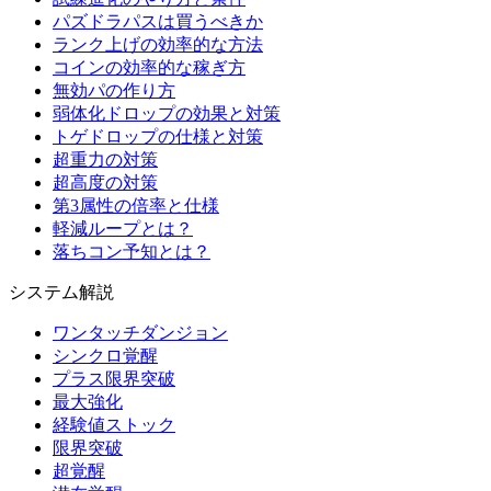
パズドラパスは買うべきか
ランク上げの効率的な方法
コインの効率的な稼ぎ方
無効パの作り方
弱体化ドロップの効果と対策
トゲドロップの仕様と対策
超重力の対策
超高度の対策
第3属性の倍率と仕様
軽減ループとは？
落ちコン予知とは？
システム解説
ワンタッチダンジョン
シンクロ覚醒
プラス限界突破
最大強化
経験値ストック
限界突破
超覚醒