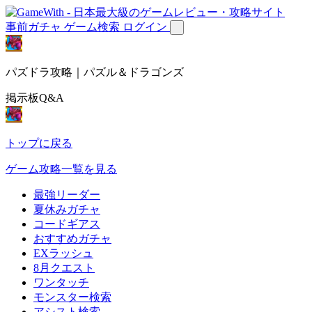
事前ガチャ
ゲーム検索
ログイン
パズドラ攻略｜パズル＆ドラゴンズ
掲示板Q&A
トップに戻る
ゲーム攻略一覧を見る
最強リーダー
夏休みガチャ
コードギアス
おすすめガチャ
EXラッシュ
8月クエスト
ワンタッチ
モンスター検索
アシスト検索