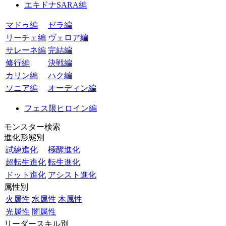
エキドナSARA編
マドゥ編
ゼラ編
リーチェ編
ヴェロア編
サレーネ編
完結編
修行編
決戦編
カリン編
ハク編
ソニア編
オーディン編
フェス限ヒロイン編
モンスター検索
進化形態別
試練進化
極醒進化
超転生進化
転生進化
ドット進化
アシスト進化
属性別
火属性
水属性
木属性
光属性
闇属性
リーダースキル別