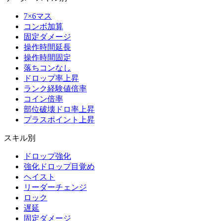
7×6マス
コンボ加算
固定ダメージ
操作時間延長
操作時間固定
落ちコンなし
ドロップ率上昇
ランク経験値倍率
コイン倍率
部位破壊ドロ率上昇
プラスポイント上昇
スキル別
ドロップ強化
強化ドロップ目覚め
ヘイスト
リーダーチェンジ
ロック
遅延
固定ダメージ