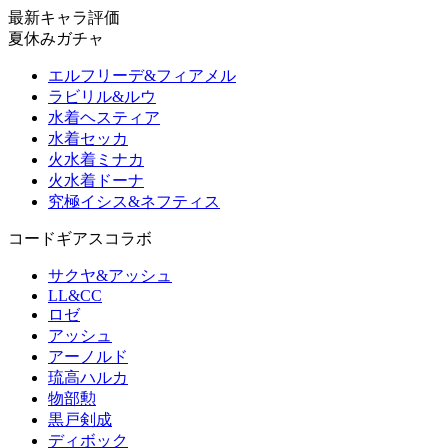
最新キャラ評価
夏休みガチャ
エルフリーデ&フィアメル
ラビリル&ルウ
水着ヘスティア
水着セッカ
火水着ミナカ
火水着ドーナ
究極イシス&ネフティス
コードギアスコラボ
サクヤ&アッシュ
LL&CC
ロゼ
アッシュ
アーノルド
琉高ハルカ
物部勲
黒戸剣成
ディボック