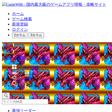
ホーム
ゲーム検索
新規登録
ログイン
2カラム
3カラム
パズドラ攻略｜パズル＆ドラゴンズ
他の攻略
コミュ
速報
掲示板
最強リーダー