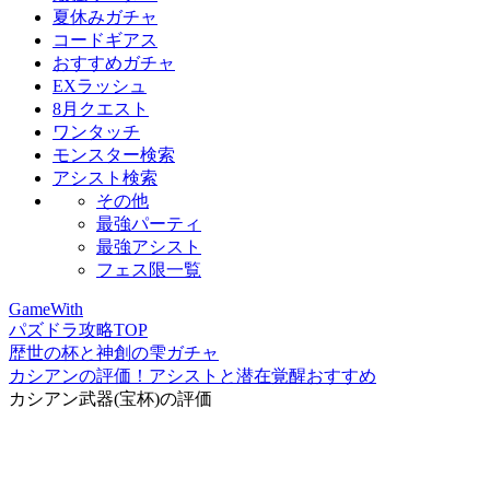
夏休みガチャ
コードギアス
おすすめガチャ
EXラッシュ
8月クエスト
ワンタッチ
モンスター検索
アシスト検索
その他
最強パーティ
最強アシスト
フェス限一覧
GameWith
パズドラ攻略TOP
歴世の杯と神創の雫ガチャ
カシアンの評価！アシストと潜在覚醒おすすめ
カシアン武器(宝杯)の評価