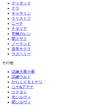
ディボック
ナラ
キャサリン
クリストフ
ニーナ
ナタリア
究極カレン
闇スザク
ノーランド
皇帝サクラ
ラズベリー
その他
試練大喬小喬
試練ウルド
からくりモトナリ
ニケ&アテナ
ツクヨミ
光シルヴィ
闇シルヴィ