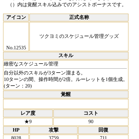
（）内は覚醒スキル込みでのアシストボーナスです。
アイコン
正式名称
ツクヨミのスケジュール管理グッズ
No.12535
スキル
緻密なスケジュール管理
自分以外のスキルが3ターン溜まる。
10ターンの間、操作時間が2倍。ルーレットを1個生成。
(ターン：20)
覚醒
レア度
コスト
★9
90
HP
攻撃
回復
8028
3759
711