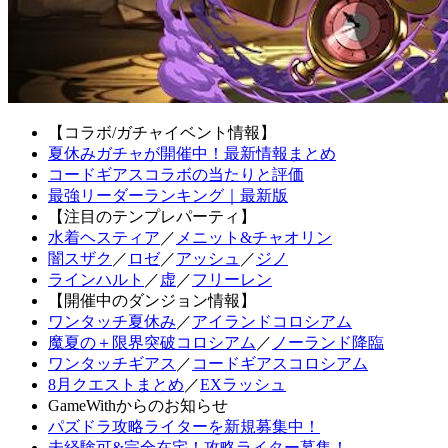
【コラボ/ガチャイベント情報】
夏休みガチャが開催中！最新情報まとめ
コードギアスコラボの当たりと評価
最強リーダーランキング｜最新版
【注目のテンプレパーティ】
水着ヘスティア
／
メニット&チャオリン
闇スザク
／
ロゼ
／
アッシュ
／
ジノ
ラインハルト
／
虚
／
フリーレン
【開催中のダンジョン情報】
ワンタッチ夏休み
／
アイランドコロシアム
魔夏の＋限界突破コロシアム
／
ノーランド降臨
ワンタッチギアス
／
コードギアスコロシアム
8月クエストまとめ
／
EXラッシュ
GameWithからのお知らせ
パズドラ攻略ライターを新規募集中！
未経験可&完全在宅！攻略ライター募集！