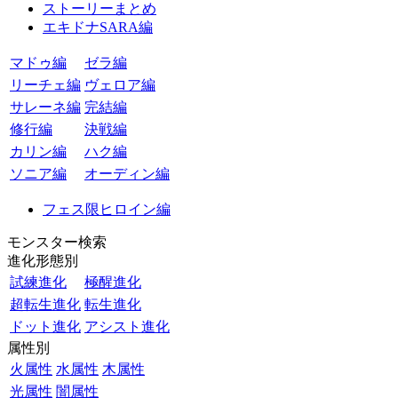
ストーリーまとめ
エキドナSARA編
マドゥ編
ゼラ編
リーチェ編
ヴェロア編
サレーネ編
完結編
修行編
決戦編
カリン編
ハク編
ソニア編
オーディン編
フェス限ヒロイン編
モンスター検索
進化形態別
試練進化
極醒進化
超転生進化
転生進化
ドット進化
アシスト進化
属性別
火属性
水属性
木属性
光属性
闇属性