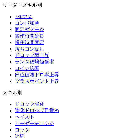
リーダースキル別
7×6マス
コンボ加算
固定ダメージ
操作時間延長
操作時間固定
落ちコンなし
ドロップ率上昇
ランク経験値倍率
コイン倍率
部位破壊ドロ率上昇
プラスポイント上昇
スキル別
ドロップ強化
強化ドロップ目覚め
ヘイスト
リーダーチェンジ
ロック
遅延