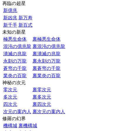
再臨の超星
新億兆
新凶兆
新万寿
新千手
新百式
未知の新星
極悪生命体
裏極悪生命体
混沌の億兆龍
裏混沌の億兆龍
潰滅の兆龍
裏潰滅の兆龍
永刻の万龍
裏永刻の万龍
蒼穹の千龍
裏蒼穹の千龍
業炎の百龍
裏業炎の百龍
神秘の次元
零次元
裏零次元
多次元
裏多次元
四次元
裏四次元
次元の案内人
裏次元の案内人
修羅の幻界
機構城
裏機構城