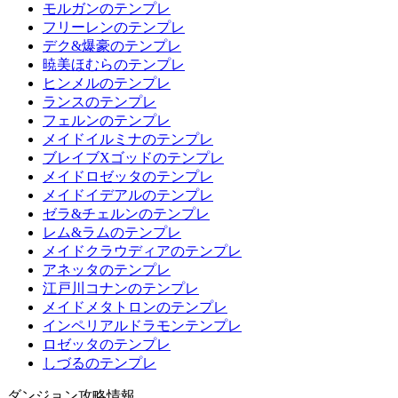
モルガンのテンプレ
フリーレンのテンプレ
デク&爆豪のテンプレ
暁美ほむらのテンプレ
ヒンメルのテンプレ
ランスのテンプレ
フェルンのテンプレ
メイドイルミナのテンプレ
ブレイブXゴッドのテンプレ
メイドロゼッタのテンプレ
メイドイデアルのテンプレ
ゼラ&チェルンのテンプレ
レム&ラムのテンプレ
メイドクラウディアのテンプレ
アネッタのテンプレ
江戸川コナンのテンプレ
メイドメタトロンのテンプレ
インペリアルドラモンテンプレ
ロゼッタのテンプレ
しづるのテンプレ
ダンジョン攻略情報