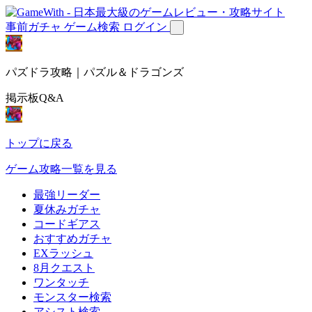
事前ガチャ
ゲーム検索
ログイン
パズドラ攻略｜パズル＆ドラゴンズ
掲示板Q&A
トップに戻る
ゲーム攻略一覧を見る
最強リーダー
夏休みガチャ
コードギアス
おすすめガチャ
EXラッシュ
8月クエスト
ワンタッチ
モンスター検索
アシスト検索