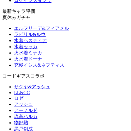
ログインスタンプ
最新キャラ評価
夏休みガチャ
エルフリーデ&フィアメル
ラビリル&ルウ
水着ヘスティア
水着セッカ
火水着ミナカ
火水着ドーナ
究極イシス&ネフティス
コードギアスコラボ
サクヤ&アッシュ
LL&CC
ロゼ
アッシュ
アーノルド
琉高ハルカ
物部勲
黒戸剣成