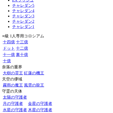
EXラッシュ
チャレダン5
チャレダン4
チャレダン3
チャレダン2
チャレダン1
∞級 1人専用コロシアム
十四億
十三億
ドット
十二億
十一億
裏十億
十億
奈落の重界
大樹の霊王
紅蓮の機王
天空の儚域
霧雨の魔王
風雲の龍王
守霊の天体
太陽の守護者
月の守護者
金星の守護者
水星の守護者
木星の守護者