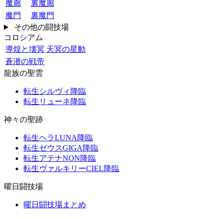
魔廊
裏魔廊
魔門
裏魔門
その他の闘技場
コロシアム
導煌と壊冥
天冥の星動
蒼潜の戦帝
龍族の聖雲
転生シルヴィ降臨
転生リューネ降臨
神々の聖跡
転生ヘラLUNA降臨
転生ゼウスGIGA降臨
転生アテナNON降臨
転生ヴァルキリーCIEL降臨
曜日闘技場
曜日闘技場まとめ