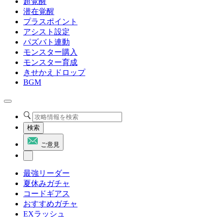
超覚醒
潜在覚醒
プラスポイント
アシスト設定
パズバト連動
モンスター購入
モンスター育成
きせかえドロップ
BGM
検索
ご意見
最強リーダー
夏休みガチャ
コードギアス
おすすめガチャ
EXラッシュ