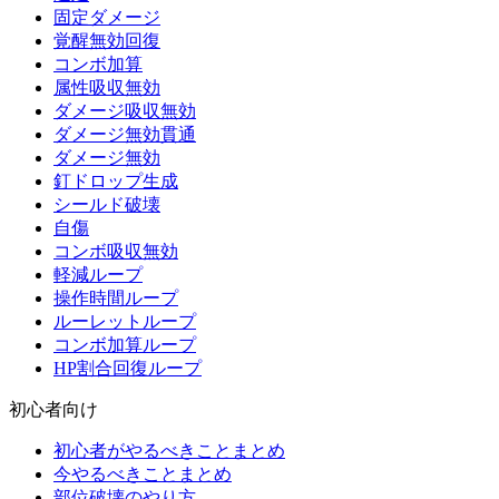
固定ダメージ
覚醒無効回復
コンボ加算
属性吸収無効
ダメージ吸収無効
ダメージ無効貫通
ダメージ無効
釘ドロップ生成
シールド破壊
自傷
コンボ吸収無効
軽減ループ
操作時間ループ
ルーレットループ
コンボ加算ループ
HP割合回復ループ
初心者向け
初心者がやるべきことまとめ
今やるべきことまとめ
部位破壊のやり方