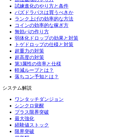
試練進化のやり方と条件
パズドラパスは買うべきか
ランク上げの効率的な方法
コインの効率的な稼ぎ方
無効パの作り方
弱体化ドロップの効果と対策
トゲドロップの仕様と対策
超重力の対策
超高度の対策
第3属性の倍率と仕様
軽減ループとは？
落ちコン予知とは？
システム解説
ワンタッチダンジョン
シンクロ覚醒
プラス限界突破
最大強化
経験値ストック
限界突破