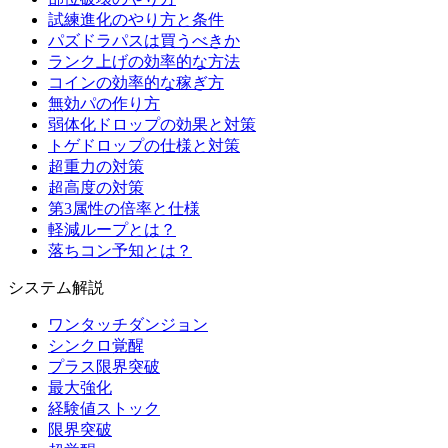
試練進化のやり方と条件
パズドラパスは買うべきか
ランク上げの効率的な方法
コインの効率的な稼ぎ方
無効パの作り方
弱体化ドロップの効果と対策
トゲドロップの仕様と対策
超重力の対策
超高度の対策
第3属性の倍率と仕様
軽減ループとは？
落ちコン予知とは？
システム解説
ワンタッチダンジョン
シンクロ覚醒
プラス限界突破
最大強化
経験値ストック
限界突破