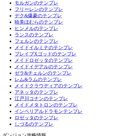
モルガンのテンプレ
フリーレンのテンプレ
デク&爆豪のテンプレ
暁美ほむらのテンプレ
ヒンメルのテンプレ
ランスのテンプレ
フェルンのテンプレ
メイドイルミナのテンプレ
ブレイブXゴッドのテンプレ
メイドロゼッタのテンプレ
メイドイデアルのテンプレ
ゼラ&チェルンのテンプレ
レム&ラムのテンプレ
メイドクラウディアのテンプレ
アネッタのテンプレ
江戸川コナンのテンプレ
メイドメタトロンのテンプレ
インペリアルドラモンテンプレ
ロゼッタのテンプレ
しづるのテンプレ
ダンジョン攻略情報