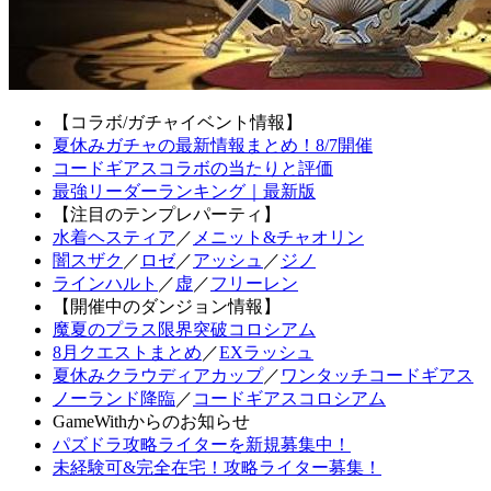
【コラボ/ガチャイベント情報】
夏休みガチャの最新情報まとめ！8/7開催
コードギアスコラボの当たりと評価
最強リーダーランキング｜最新版
【注目のテンプレパーティ】
水着ヘスティア
／
メニット&チャオリン
闇スザク
／
ロゼ
／
アッシュ
／
ジノ
ラインハルト
／
虚
／
フリーレン
【開催中のダンジョン情報】
魔夏のプラス限界突破コロシアム
8月クエストまとめ
／
EXラッシュ
夏休みクラウディアカップ
／
ワンタッチコードギアス
ノーランド降臨
／
コードギアスコロシアム
GameWithからのお知らせ
パズドラ攻略ライターを新規募集中！
未経験可&完全在宅！攻略ライター募集！