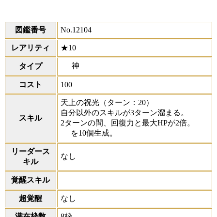
図鑑番号
No.12104
レアリティ
★10
神
タイプ
コスト
100
天上の祝光
（ターン：20）
自分以外のスキルが3ターン溜まる。
スキル
2ターンの間、回復力と最大HPが2倍。
を10個生成。
リーダース
なし
キル
覚醒スキル
超覚醒
なし
潜在枠数
8枠