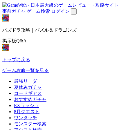
事前ガチャ
ゲーム検索
ログイン
パズドラ攻略｜パズル＆ドラゴンズ
掲示板Q&A
トップに戻る
ゲーム攻略一覧を見る
最強リーダー
夏休みガチャ
コードギアス
おすすめガチャ
EXラッシュ
8月クエスト
ワンタッチ
モンスター検索
アシスト検索