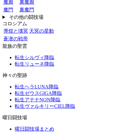
魔廊
裏魔廊
魔門
裏魔門
その他の闘技場
コロシアム
導煌と壊冥
天冥の星動
蒼潜の戦帝
龍族の聖雲
転生シルヴィ降臨
転生リューネ降臨
神々の聖跡
転生ヘラLUNA降臨
転生ゼウスGIGA降臨
転生アテナNON降臨
転生ヴァルキリーCIEL降臨
曜日闘技場
曜日闘技場まとめ