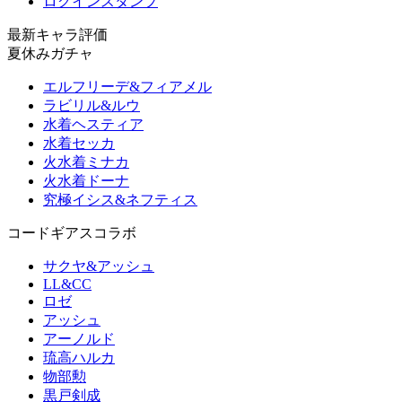
ログインスタンプ
最新キャラ評価
夏休みガチャ
エルフリーデ&フィアメル
ラビリル&ルウ
水着ヘスティア
水着セッカ
火水着ミナカ
火水着ドーナ
究極イシス&ネフティス
コードギアスコラボ
サクヤ&アッシュ
LL&CC
ロゼ
アッシュ
アーノルド
琉高ハルカ
物部勲
黒戸剣成