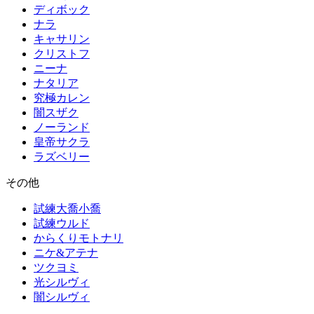
ディボック
ナラ
キャサリン
クリストフ
ニーナ
ナタリア
究極カレン
闇スザク
ノーランド
皇帝サクラ
ラズベリー
その他
試練大喬小喬
試練ウルド
からくりモトナリ
ニケ&アテナ
ツクヨミ
光シルヴィ
闇シルヴィ