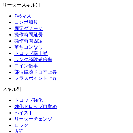
リーダースキル別
7×6マス
コンボ加算
固定ダメージ
操作時間延長
操作時間固定
落ちコンなし
ドロップ率上昇
ランク経験値倍率
コイン倍率
部位破壊ドロ率上昇
プラスポイント上昇
スキル別
ドロップ強化
強化ドロップ目覚め
ヘイスト
リーダーチェンジ
ロック
遅延