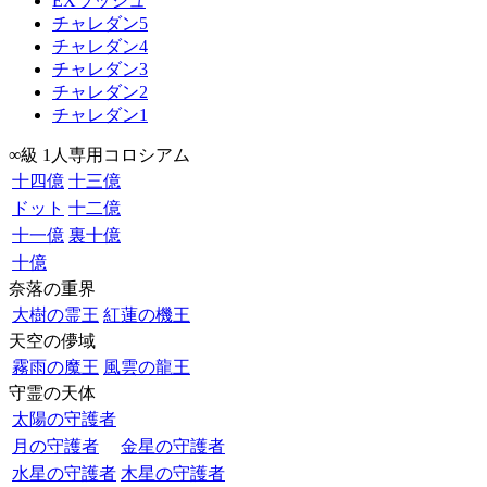
EXラッシュ
チャレダン5
チャレダン4
チャレダン3
チャレダン2
チャレダン1
∞級 1人専用コロシアム
十四億
十三億
ドット
十二億
十一億
裏十億
十億
奈落の重界
大樹の霊王
紅蓮の機王
天空の儚域
霧雨の魔王
風雲の龍王
守霊の天体
太陽の守護者
月の守護者
金星の守護者
水星の守護者
木星の守護者