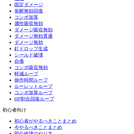
固定ダメージ
覚醒無効回復
コンボ加算
属性吸収無効
ダメージ吸収無効
ダメージ無効貫通
ダメージ無効
釘ドロップ生成
シールド破壊
自傷
コンボ吸収無効
軽減ループ
操作時間ループ
ルーレットループ
コンボ加算ループ
HP割合回復ループ
初心者向け
初心者がやるべきことまとめ
今やるべきことまとめ
部位破壊のやり方