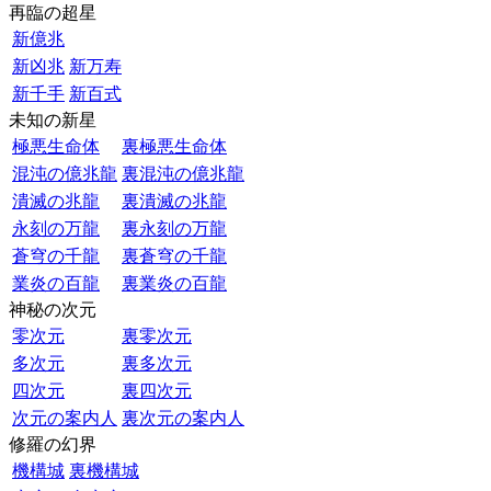
再臨の超星
新億兆
新凶兆
新万寿
新千手
新百式
未知の新星
極悪生命体
裏極悪生命体
混沌の億兆龍
裏混沌の億兆龍
潰滅の兆龍
裏潰滅の兆龍
永刻の万龍
裏永刻の万龍
蒼穹の千龍
裏蒼穹の千龍
業炎の百龍
裏業炎の百龍
神秘の次元
零次元
裏零次元
多次元
裏多次元
四次元
裏四次元
次元の案内人
裏次元の案内人
修羅の幻界
機構城
裏機構城