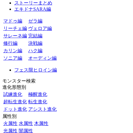
ストーリーまとめ
エキドナSARA編
マドゥ編
ゼラ編
リーチェ編
ヴェロア編
サレーネ編
完結編
修行編
決戦編
カリン編
ハク編
ソニア編
オーディン編
フェス限ヒロイン編
モンスター検索
進化形態別
試練進化
極醒進化
超転生進化
転生進化
ドット進化
アシスト進化
属性別
火属性
水属性
木属性
光属性
闇属性