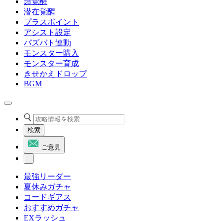
超覚醒
潜在覚醒
プラスポイント
アシスト設定
パズバト連動
モンスター購入
モンスター育成
きせかえドロップ
BGM
検索
ご意見
最強リーダー
夏休みガチャ
コードギアス
おすすめガチャ
EXラッシュ