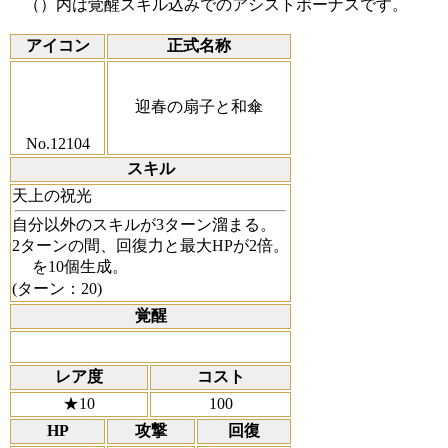
（）内は覚醒スキル込みでのアシストボーナスです。
アイコン
正式名称
迎春の扇子と和傘
No.12104
スキル
天上の祝光
自分以外のスキルが3ターン溜まる。
2ターンの間、回復力と最大HPが2倍。
を10個生成。
(ターン：20)
覚醒
レア度
コスト
★10
100
HP
攻撃
回復