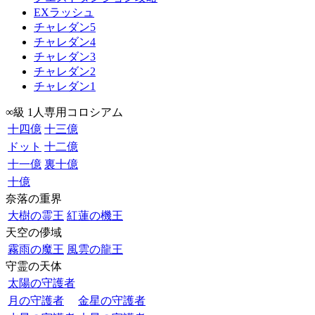
EXラッシュ
チャレダン5
チャレダン4
チャレダン3
チャレダン2
チャレダン1
∞級 1人専用コロシアム
十四億
十三億
ドット
十二億
十一億
裏十億
十億
奈落の重界
大樹の霊王
紅蓮の機王
天空の儚域
霧雨の魔王
風雲の龍王
守霊の天体
太陽の守護者
月の守護者
金星の守護者