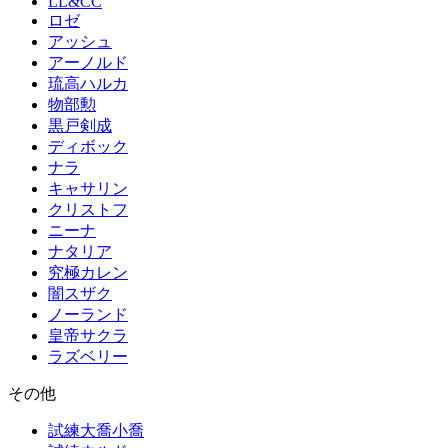
LL&CC
ロゼ
アッシュ
アーノルド
琉高ハルカ
物部勲
黒戸剣成
ディボック
ナラ
キャサリン
クリストフ
ニーナ
ナタリア
究極カレン
闇スザク
ノーランド
皇帝サクラ
ラズベリー
その他
試練大喬小喬