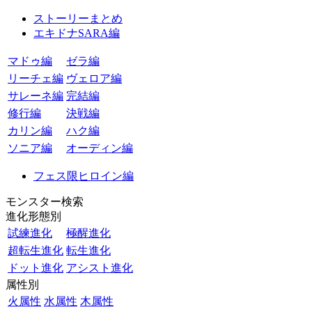
ストーリーまとめ
エキドナSARA編
マドゥ編
ゼラ編
リーチェ編
ヴェロア編
サレーネ編
完結編
修行編
決戦編
カリン編
ハク編
ソニア編
オーディン編
フェス限ヒロイン編
モンスター検索
進化形態別
試練進化
極醒進化
超転生進化
転生進化
ドット進化
アシスト進化
属性別
火属性
水属性
木属性