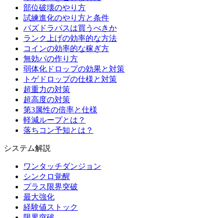
部位破壊のやり方
試練進化のやり方と条件
パズドラパスは買うべきか
ランク上げの効率的な方法
コインの効率的な稼ぎ方
無効パの作り方
弱体化ドロップの効果と対策
トゲドロップの仕様と対策
超重力の対策
超高度の対策
第3属性の倍率と仕様
軽減ループとは？
落ちコン予知とは？
システム解説
ワンタッチダンジョン
シンクロ覚醒
プラス限界突破
最大強化
経験値ストック
限界突破