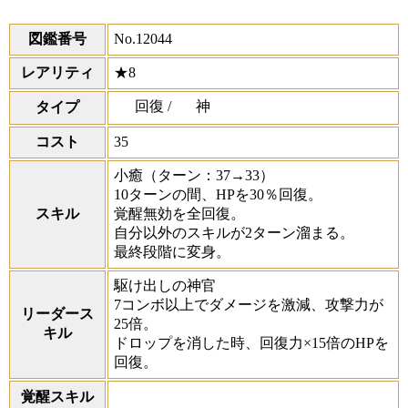
図鑑番号
No.12044
レアリティ
★8
回復 /
神
タイプ
コスト
35
小癒
（ターン：37→33）
10ターンの間、HPを30％回復。
スキル
覚醒無効を全回復。
自分以外のスキルが2ターン溜まる。
最終段階に変身。
駆け出しの神官
7コンボ以上でダメージを激減、攻撃力が
リーダース
25倍。
キル
ドロップを消した時、回復力×15倍のHPを
回復。
覚醒スキル