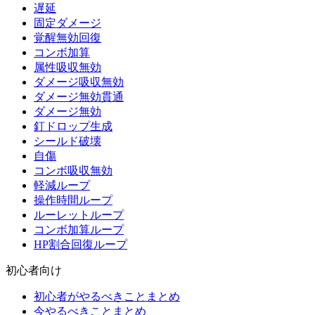
遅延
固定ダメージ
覚醒無効回復
コンボ加算
属性吸収無効
ダメージ吸収無効
ダメージ無効貫通
ダメージ無効
釘ドロップ生成
シールド破壊
自傷
コンボ吸収無効
軽減ループ
操作時間ループ
ルーレットループ
コンボ加算ループ
HP割合回復ループ
初心者向け
初心者がやるべきことまとめ
今やるべきことまとめ