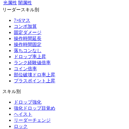
光属性
闇属性
リーダースキル別
7×6マス
コンボ加算
固定ダメージ
操作時間延長
操作時間固定
落ちコンなし
ドロップ率上昇
ランク経験値倍率
コイン倍率
部位破壊ドロ率上昇
プラスポイント上昇
スキル別
ドロップ強化
強化ドロップ目覚め
ヘイスト
リーダーチェンジ
ロック