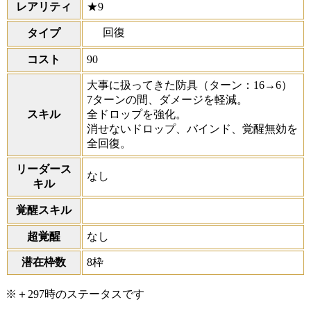
レアリティ
★9
回復
タイプ
コスト
90
大事に扱ってきた防具
（ターン：16→6）
7ターンの間、ダメージを軽減。
スキル
全ドロップを強化。
消せないドロップ、バインド、覚醒無効を
全回復。
リーダース
なし
キル
覚醒スキル
超覚醒
なし
潜在枠数
8枠
※＋297時のステータスです