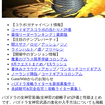
【コラボ/ガチャイベント情報】
コードギアスコラボの当たりと評価
最強リーダーランキング｜最新版
【注目のテンプレパーティ】
闇スザク
／
ロゼ
／
アッシュ
／
ジノ
ラインハルト
／
虚
／
フリーレン
【開催中のダンジョン情報】
魔夏のプラス限界突破コロシアム
8月クエストまとめ
／
EXラッシュ
夏休みクラウディアカップ
／
ワンタッチコードギアス
ノーランド降臨
／
コードギアスコロシアム
GameWithからのお知らせ
パズドラ攻略ライターを新規募集中！
未経験可&完全在宅！攻略ライター募集！
パズドラの女神官装備(女神官の鎖帷子)の評価と性能まとめ
です。パズドラ女神官武器の進化や入手方法についても掲載