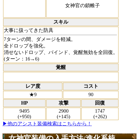
女神官の鎖帷子
スキル
大事に扱ってきた防具
7ターンの間、ダメージを軽減。
全ドロップを強化。
消せないドロップ、バインド、覚醒無効を全回復。
(ターン：16→6)
覚醒
レア度
コスト
★9
90
HP
攻撃
回復
9495
2900
1747
(+950)
(+145)
(+262)
▶他のアシスト装備検索はこちらから！
女神官装備の入手方法/進化系統