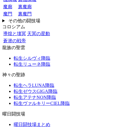
魔廊
裏魔廊
魔門
裏魔門
その他の闘技場
コロシアム
導煌と壊冥
天冥の星動
蒼潜の戦帝
龍族の聖雲
転生シルヴィ降臨
転生リューネ降臨
神々の聖跡
転生ヘラLUNA降臨
転生ゼウスGIGA降臨
転生アテナNON降臨
転生ヴァルキリーCIEL降臨
曜日闘技場
曜日闘技場まとめ