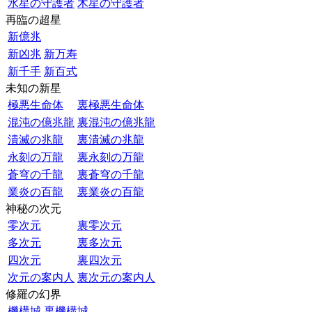
水星の守護者
木星の守護者
再臨の超星
新億兆
新凶兆
新万寿
新千手
新百式
未知の新星
極悪生命体
裏極悪生命体
混沌の億兆龍
裏混沌の億兆龍
潰滅の兆龍
裏潰滅の兆龍
永刻の万龍
裏永刻の万龍
蒼穹の千龍
裏蒼穹の千龍
業炎の百龍
裏業炎の百龍
神秘の次元
零次元
裏零次元
多次元
裏多次元
四次元
裏四次元
次元の案内人
裏次元の案内人
修羅の幻界
機構城
裏機構城