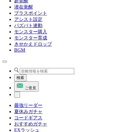
超覚醒
潜在覚醒
プラスポイント
アシスト設定
パズバト連動
モンスター購入
モンスター育成
きせかえドロップ
BGM
検索
ご意見
最強リーダー
夏休みガチャ
コードギアス
おすすめガチャ
EXラッシュ