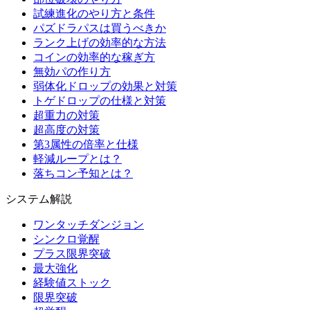
試練進化のやり方と条件
パズドラパスは買うべきか
ランク上げの効率的な方法
コインの効率的な稼ぎ方
無効パの作り方
弱体化ドロップの効果と対策
トゲドロップの仕様と対策
超重力の対策
超高度の対策
第3属性の倍率と仕様
軽減ループとは？
落ちコン予知とは？
システム解説
ワンタッチダンジョン
シンクロ覚醒
プラス限界突破
最大強化
経験値ストック
限界突破