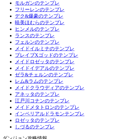
モルガンのテンプレ
フリーレンのテンプレ
デク&爆豪のテンプレ
暁美ほむらのテンプレ
ヒンメルのテンプレ
ランスのテンプレ
フェルンのテンプレ
メイドイルミナのテンプレ
ブレイブXゴッドのテンプレ
メイドロゼッタのテンプレ
メイドイデアルのテンプレ
ゼラ&チェルンのテンプレ
レム&ラムのテンプレ
メイドクラウディアのテンプレ
アネッタのテンプレ
江戸川コナンのテンプレ
メイドメタトロンのテンプレ
インペリアルドラモンテンプレ
ロゼッタのテンプレ
しづるのテンプレ
ダンジョン攻略情報