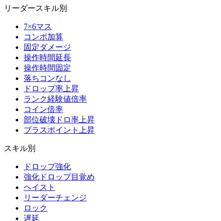
リーダースキル別
7×6マス
コンボ加算
固定ダメージ
操作時間延長
操作時間固定
落ちコンなし
ドロップ率上昇
ランク経験値倍率
コイン倍率
部位破壊ドロ率上昇
プラスポイント上昇
スキル別
ドロップ強化
強化ドロップ目覚め
ヘイスト
リーダーチェンジ
ロック
遅延