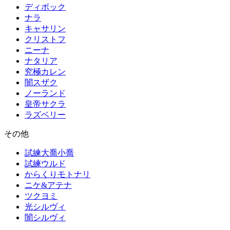
ディボック
ナラ
キャサリン
クリストフ
ニーナ
ナタリア
究極カレン
闇スザク
ノーランド
皇帝サクラ
ラズベリー
その他
試練大喬小喬
試練ウルド
からくりモトナリ
ニケ&アテナ
ツクヨミ
光シルヴィ
闇シルヴィ