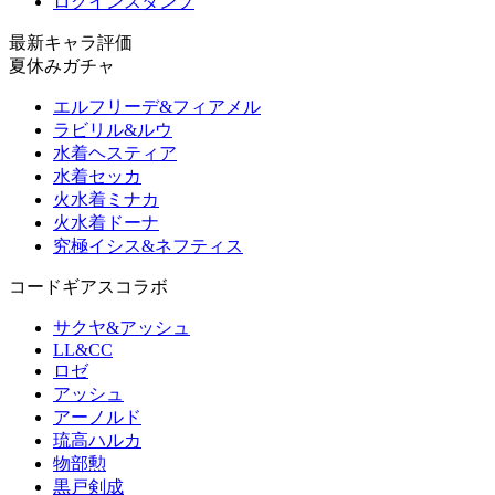
ログインスタンプ
最新キャラ評価
夏休みガチャ
エルフリーデ&フィアメル
ラビリル&ルウ
水着ヘスティア
水着セッカ
火水着ミナカ
火水着ドーナ
究極イシス&ネフティス
コードギアスコラボ
サクヤ&アッシュ
LL&CC
ロゼ
アッシュ
アーノルド
琉高ハルカ
物部勲
黒戸剣成