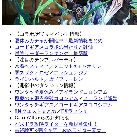
【コラボ/ガチャイベント情報】
夏休みガチャが開催中！最新情報まとめ
コードギアスコラボの当たりと評価
最強リーダーランキング｜最新版
【注目のテンプレパーティ】
水着ヘスティア
／
メニット&チャオリン
闇スザク
／
ロゼ
／
アッシュ
／
ジノ
ラインハルト
／
虚
／
フリーレン
【開催中のダンジョン情報】
ワンタッチ夏休み
／
アイランドコロシアム
魔夏の＋限界突破コロシアム
／
ノーランド降臨
ワンタッチギアス
／
コードギアスコロシアム
8月クエストまとめ
／
EXラッシュ
GameWithからのお知らせ
パズドラ攻略ライターを新規募集中！
未経験可&完全在宅！攻略ライター募集！