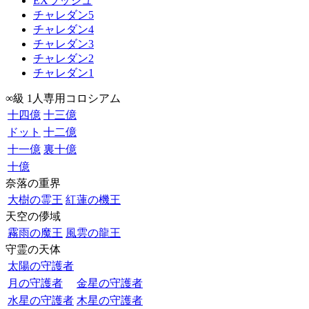
EXラッシュ
チャレダン5
チャレダン4
チャレダン3
チャレダン2
チャレダン1
∞級 1人専用コロシアム
十四億
十三億
ドット
十二億
十一億
裏十億
十億
奈落の重界
大樹の霊王
紅蓮の機王
天空の儚域
霧雨の魔王
風雲の龍王
守霊の天体
太陽の守護者
月の守護者
金星の守護者
水星の守護者
木星の守護者