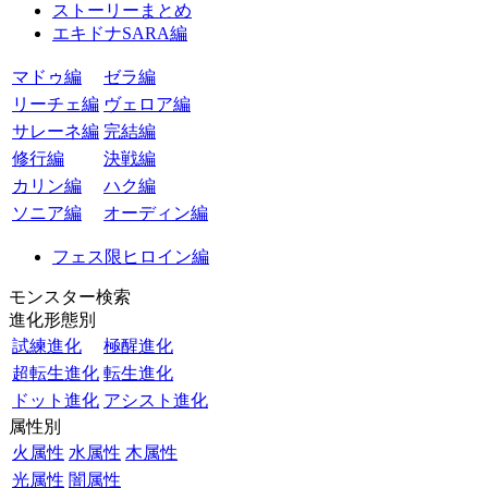
ストーリーまとめ
エキドナSARA編
マドゥ編
ゼラ編
リーチェ編
ヴェロア編
サレーネ編
完結編
修行編
決戦編
カリン編
ハク編
ソニア編
オーディン編
フェス限ヒロイン編
モンスター検索
進化形態別
試練進化
極醒進化
超転生進化
転生進化
ドット進化
アシスト進化
属性別
火属性
水属性
木属性
光属性
闇属性