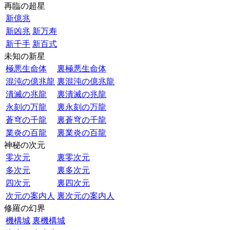
再臨の超星
新億兆
新凶兆
新万寿
新千手
新百式
未知の新星
極悪生命体
裏極悪生命体
混沌の億兆龍
裏混沌の億兆龍
潰滅の兆龍
裏潰滅の兆龍
永刻の万龍
裏永刻の万龍
蒼穹の千龍
裏蒼穹の千龍
業炎の百龍
裏業炎の百龍
神秘の次元
零次元
裏零次元
多次元
裏多次元
四次元
裏四次元
次元の案内人
裏次元の案内人
修羅の幻界
機構城
裏機構城