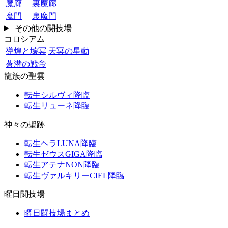
魔廊
裏魔廊
魔門
裏魔門
その他の闘技場
コロシアム
導煌と壊冥
天冥の星動
蒼潜の戦帝
龍族の聖雲
転生シルヴィ降臨
転生リューネ降臨
神々の聖跡
転生ヘラLUNA降臨
転生ゼウスGIGA降臨
転生アテナNON降臨
転生ヴァルキリーCIEL降臨
曜日闘技場
曜日闘技場まとめ