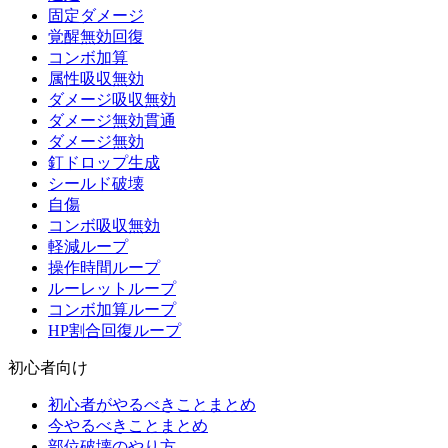
固定ダメージ
覚醒無効回復
コンボ加算
属性吸収無効
ダメージ吸収無効
ダメージ無効貫通
ダメージ無効
釘ドロップ生成
シールド破壊
自傷
コンボ吸収無効
軽減ループ
操作時間ループ
ルーレットループ
コンボ加算ループ
HP割合回復ループ
初心者向け
初心者がやるべきことまとめ
今やるべきことまとめ
部位破壊のやり方