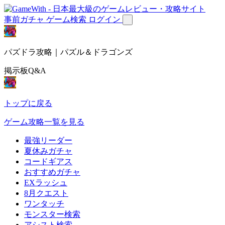
事前ガチャ
ゲーム検索
ログイン
パズドラ攻略｜パズル＆ドラゴンズ
掲示板Q&A
トップに戻る
ゲーム攻略一覧を見る
最強リーダー
夏休みガチャ
コードギアス
おすすめガチャ
EXラッシュ
8月クエスト
ワンタッチ
モンスター検索
アシスト検索