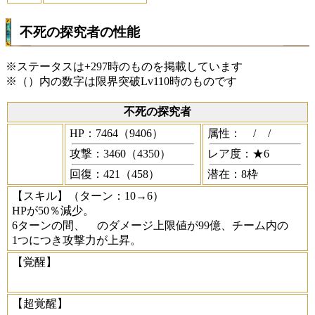
不死の探究者の性能
※ステータスは+297時のものを掲載しています
※（）内の数字は限界突破Lv110時のものです
不死の探究者
HP：7464（9406）
属性：
/
/
攻撃：3460（4350）
レア度：★6
回復：421（458）
潜在：8枠
【スキル】
（ターン：10→6）
HPが50％減少。
6ターンの間、
のダメージ上限値が99億、チーム内の
1つにつき攻撃力が上昇。
【覚醒】
【超覚醒】