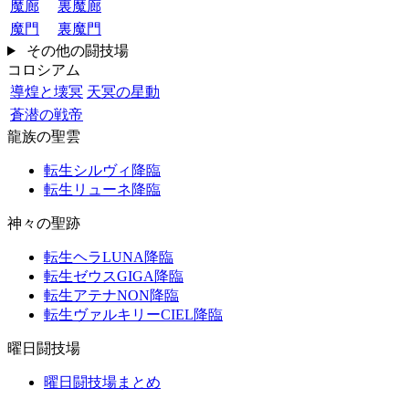
魔廊
裏魔廊
魔門
裏魔門
その他の闘技場
コロシアム
導煌と壊冥
天冥の星動
蒼潜の戦帝
龍族の聖雲
転生シルヴィ降臨
転生リューネ降臨
神々の聖跡
転生ヘラLUNA降臨
転生ゼウスGIGA降臨
転生アテナNON降臨
転生ヴァルキリーCIEL降臨
曜日闘技場
曜日闘技場まとめ