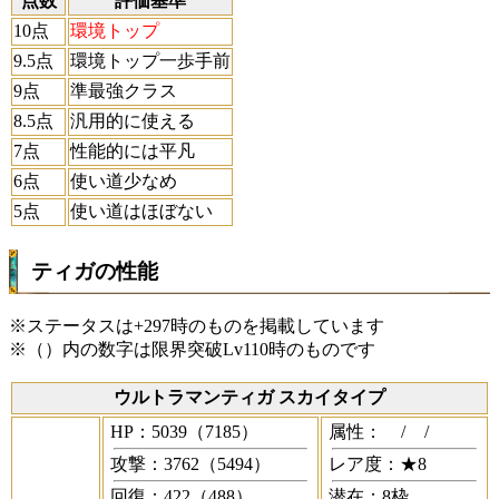
点数
評価基準
10点
環境トップ
9.5点
環境トップ一歩手前
9点
準最強クラス
8.5点
汎用的に使える
7点
性能的には平凡
6点
使い道少なめ
5点
使い道はほぼない
ティガの性能
※ステータスは+297時のものを掲載しています
※（）内の数字は限界突破Lv110時のものです
ウルトラマンティガ スカイタイプ
HP：5039（7185）
属性：
/
/
攻撃：3762（5494）
レア度：★8
回復：422（488）
潜在：8枠