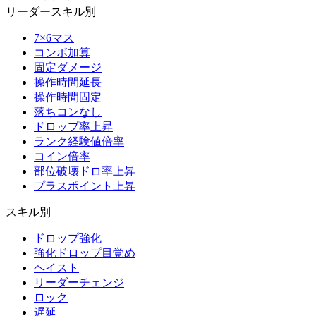
リーダースキル別
7×6マス
コンボ加算
固定ダメージ
操作時間延長
操作時間固定
落ちコンなし
ドロップ率上昇
ランク経験値倍率
コイン倍率
部位破壊ドロ率上昇
プラスポイント上昇
スキル別
ドロップ強化
強化ドロップ目覚め
ヘイスト
リーダーチェンジ
ロック
遅延