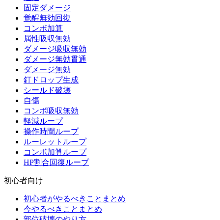
固定ダメージ
覚醒無効回復
コンボ加算
属性吸収無効
ダメージ吸収無効
ダメージ無効貫通
ダメージ無効
釘ドロップ生成
シールド破壊
自傷
コンボ吸収無効
軽減ループ
操作時間ループ
ルーレットループ
コンボ加算ループ
HP割合回復ループ
初心者向け
初心者がやるべきことまとめ
今やるべきことまとめ
部位破壊のやり方