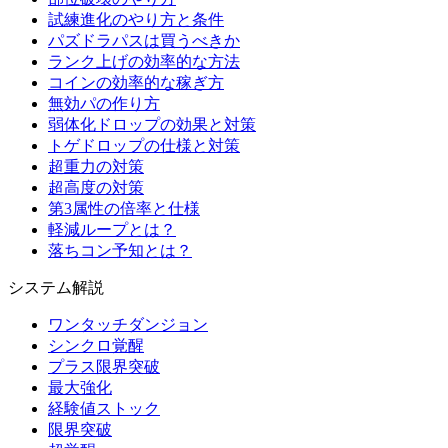
試練進化のやり方と条件
パズドラパスは買うべきか
ランク上げの効率的な方法
コインの効率的な稼ぎ方
無効パの作り方
弱体化ドロップの効果と対策
トゲドロップの仕様と対策
超重力の対策
超高度の対策
第3属性の倍率と仕様
軽減ループとは？
落ちコン予知とは？
システム解説
ワンタッチダンジョン
シンクロ覚醒
プラス限界突破
最大強化
経験値ストック
限界突破