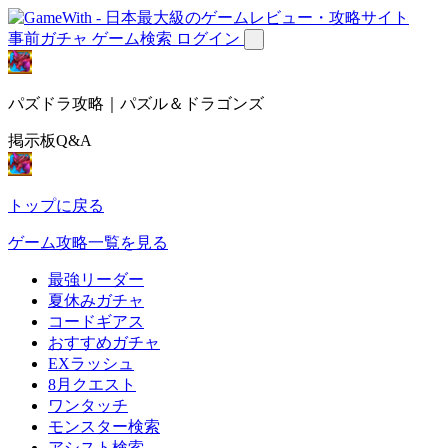
事前ガチャ
ゲーム検索
ログイン
パズドラ攻略｜パズル＆ドラゴンズ
掲示板Q&A
トップに戻る
ゲーム攻略一覧を見る
最強リーダー
夏休みガチャ
コードギアス
おすすめガチャ
EXラッシュ
8月クエスト
ワンタッチ
モンスター検索
アシスト検索