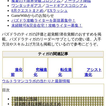
魔夏の＋限界突破コロシアム
／
ノーランド降臨
ワンタッチギアス
／
コードギアスコロシアム
8月クエストまとめ
／
EXラッシュ
GameWithからのお知らせ
パズドラ攻略ライターを新規募集中！
未経験可&完全在宅！攻略ライター募集！
パズドラのティガの評価と超覚醒/潜在覚醒のおすすめを掲
載。パズドラティガのリーダー/サブとしての使い道、入手
方法やスキル上げ方法も掲載しているので参考にどうぞ。
ティガの関連記事
進化
究極進
転生進
アシスト
前
化
化
進化
ウルトラマンコラボの当たりと最新情報
目次
評価点と性能
超覚醒/潜在覚醒のおすすめ