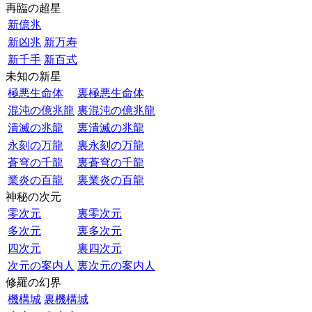
再臨の超星
新億兆
新凶兆
新万寿
新千手
新百式
未知の新星
極悪生命体
裏極悪生命体
混沌の億兆龍
裏混沌の億兆龍
潰滅の兆龍
裏潰滅の兆龍
永刻の万龍
裏永刻の万龍
蒼穹の千龍
裏蒼穹の千龍
業炎の百龍
裏業炎の百龍
神秘の次元
零次元
裏零次元
多次元
裏多次元
四次元
裏四次元
次元の案内人
裏次元の案内人
修羅の幻界
機構城
裏機構城