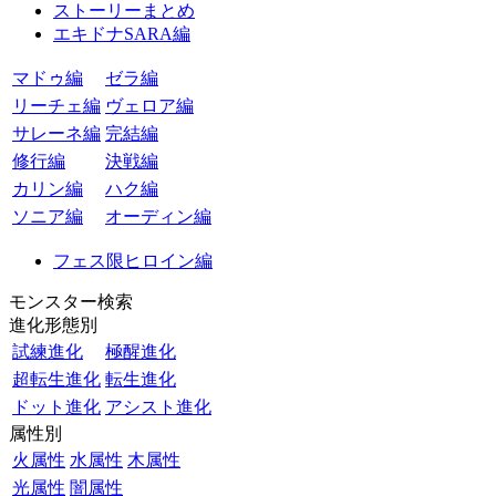
ストーリーまとめ
エキドナSARA編
マドゥ編
ゼラ編
リーチェ編
ヴェロア編
サレーネ編
完結編
修行編
決戦編
カリン編
ハク編
ソニア編
オーディン編
フェス限ヒロイン編
モンスター検索
進化形態別
試練進化
極醒進化
超転生進化
転生進化
ドット進化
アシスト進化
属性別
火属性
水属性
木属性
光属性
闇属性