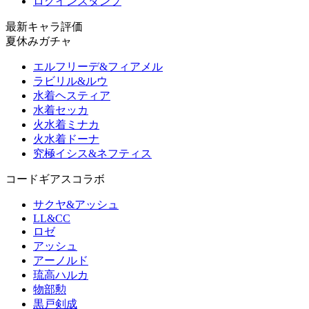
ログインスタンプ
最新キャラ評価
夏休みガチャ
エルフリーデ&フィアメル
ラビリル&ルウ
水着ヘスティア
水着セッカ
火水着ミナカ
火水着ドーナ
究極イシス&ネフティス
コードギアスコラボ
サクヤ&アッシュ
LL&CC
ロゼ
アッシュ
アーノルド
琉高ハルカ
物部勲
黒戸剣成