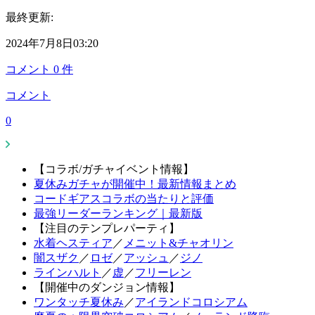
最終更新:
2024年7月8日03:20
コメント
0
件
コメント
0
【コラボ/ガチャイベント情報】
夏休みガチャが開催中！最新情報まとめ
コードギアスコラボの当たりと評価
最強リーダーランキング｜最新版
【注目のテンプレパーティ】
水着ヘスティア
／
メニット&チャオリン
闇スザク
／
ロゼ
／
アッシュ
／
ジノ
ラインハルト
／
虚
／
フリーレン
【開催中のダンジョン情報】
ワンタッチ夏休み
／
アイランドコロシアム