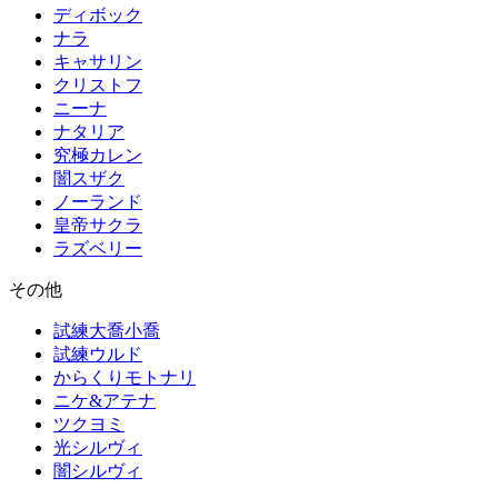
ディボック
ナラ
キャサリン
クリストフ
ニーナ
ナタリア
究極カレン
闇スザク
ノーランド
皇帝サクラ
ラズベリー
その他
試練大喬小喬
試練ウルド
からくりモトナリ
ニケ&アテナ
ツクヨミ
光シルヴィ
闇シルヴィ