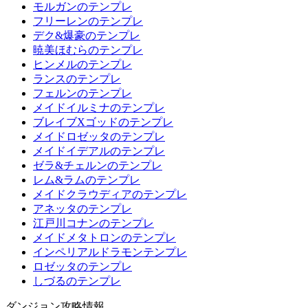
モルガンのテンプレ
フリーレンのテンプレ
デク&爆豪のテンプレ
暁美ほむらのテンプレ
ヒンメルのテンプレ
ランスのテンプレ
フェルンのテンプレ
メイドイルミナのテンプレ
ブレイブXゴッドのテンプレ
メイドロゼッタのテンプレ
メイドイデアルのテンプレ
ゼラ&チェルンのテンプレ
レム&ラムのテンプレ
メイドクラウディアのテンプレ
アネッタのテンプレ
江戸川コナンのテンプレ
メイドメタトロンのテンプレ
インペリアルドラモンテンプレ
ロゼッタのテンプレ
しづるのテンプレ
ダンジョン攻略情報