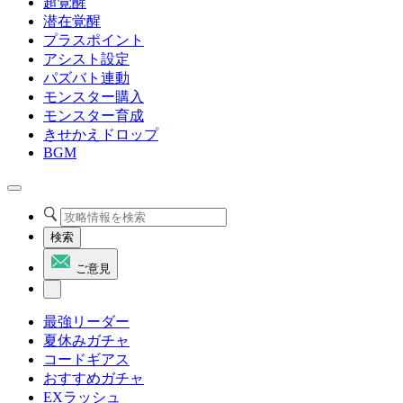
超覚醒
潜在覚醒
プラスポイント
アシスト設定
パズバト連動
モンスター購入
モンスター育成
きせかえドロップ
BGM
検索
ご意見
最強リーダー
夏休みガチャ
コードギアス
おすすめガチャ
EXラッシュ