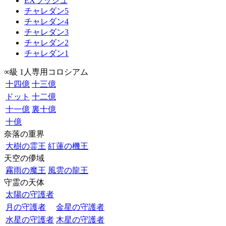
EXラッシュ
チャレダン5
チャレダン4
チャレダン3
チャレダン2
チャレダン1
∞級 1人専用コロシアム
十四億
十三億
ドット
十二億
十一億
裏十億
十億
奈落の重界
大樹の霊王
紅蓮の機王
天空の儚域
霧雨の魔王
風雲の龍王
守霊の天体
太陽の守護者
月の守護者
金星の守護者
水星の守護者
木星の守護者