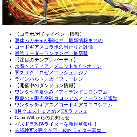
【コラボ/ガチャイベント情報】
夏休みガチャが開催中！最新情報まとめ
コードギアスコラボの当たりと評価
最強リーダーランキング｜最新版
【注目のテンプレパーティ】
水着ヘスティア
／
メニット&チャオリン
闇スザク
／
ロゼ
／
アッシュ
／
ジノ
ラインハルト
／
虚
／
フリーレン
【開催中のダンジョン情報】
ワンタッチ夏休み
／
アイランドコロシアム
魔夏の＋限界突破コロシアム
／
ノーランド降臨
ワンタッチギアス
／
コードギアスコロシアム
8月クエストまとめ
／
EXラッシュ
GameWithからのお知らせ
パズドラ攻略ライターを新規募集中！
未経験可&完全在宅！攻略ライター募集！