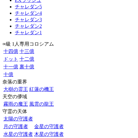
EXラッシュ
チャレダン5
チャレダン4
チャレダン3
チャレダン2
チャレダン1
∞級 1人専用コロシアム
十四億
十三億
ドット
十二億
十一億
裏十億
十億
奈落の重界
大樹の霊王
紅蓮の機王
天空の儚域
霧雨の魔王
風雲の龍王
守霊の天体
太陽の守護者
月の守護者
金星の守護者
水星の守護者
木星の守護者