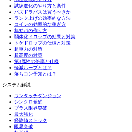
試練進化のやり方と条件
パズドラパスは買うべきか
ランク上げの効率的な方法
コインの効率的な稼ぎ方
無効パの作り方
弱体化ドロップの効果と対策
トゲドロップの仕様と対策
超重力の対策
超高度の対策
第3属性の倍率と仕様
軽減ループとは？
落ちコン予知とは？
システム解説
ワンタッチダンジョン
シンクロ覚醒
プラス限界突破
最大強化
経験値ストック
限界突破