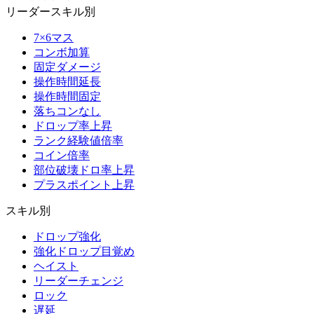
リーダースキル別
7×6マス
コンボ加算
固定ダメージ
操作時間延長
操作時間固定
落ちコンなし
ドロップ率上昇
ランク経験値倍率
コイン倍率
部位破壊ドロ率上昇
プラスポイント上昇
スキル別
ドロップ強化
強化ドロップ目覚め
ヘイスト
リーダーチェンジ
ロック
遅延