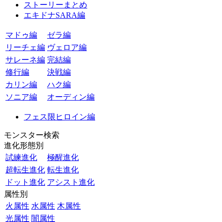
ストーリーまとめ
エキドナSARA編
マドゥ編
ゼラ編
リーチェ編
ヴェロア編
サレーネ編
完結編
修行編
決戦編
カリン編
ハク編
ソニア編
オーディン編
フェス限ヒロイン編
モンスター検索
進化形態別
試練進化
極醒進化
超転生進化
転生進化
ドット進化
アシスト進化
属性別
火属性
水属性
木属性
光属性
闇属性