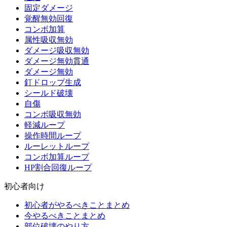
固定ダメージ
覚醒無効回復
コンボ加算
属性吸収無効
ダメージ吸収無効
ダメージ無効貫通
ダメージ無効
釘ドロップ生成
シールド破壊
自傷
コンボ吸収無効
軽減ループ
操作時間ループ
ルーレットループ
コンボ加算ループ
HP割合回復ループ
初心者向け
初心者がやるべきことまとめ
今やるべきことまとめ
部位破壊のやり方