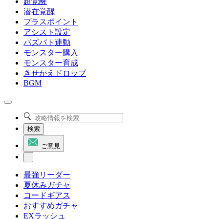
超覚醒
潜在覚醒
プラスポイント
アシスト設定
パズバト連動
モンスター購入
モンスター育成
きせかえドロップ
BGM
検索
ご意見
最強リーダー
夏休みガチャ
コードギアス
おすすめガチャ
EXラッシュ