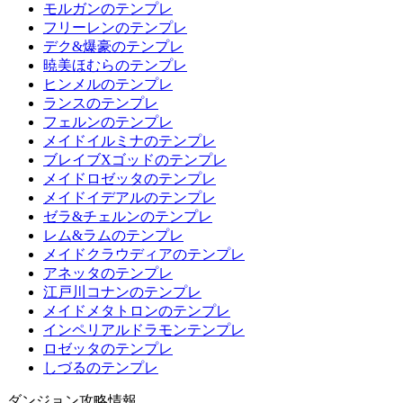
モルガンのテンプレ
フリーレンのテンプレ
デク&爆豪のテンプレ
暁美ほむらのテンプレ
ヒンメルのテンプレ
ランスのテンプレ
フェルンのテンプレ
メイドイルミナのテンプレ
ブレイブXゴッドのテンプレ
メイドロゼッタのテンプレ
メイドイデアルのテンプレ
ゼラ&チェルンのテンプレ
レム&ラムのテンプレ
メイドクラウディアのテンプレ
アネッタのテンプレ
江戸川コナンのテンプレ
メイドメタトロンのテンプレ
インペリアルドラモンテンプレ
ロゼッタのテンプレ
しづるのテンプレ
ダンジョン攻略情報