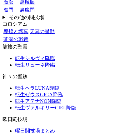
魔廊
裏魔廊
魔門
裏魔門
その他の闘技場
コロシアム
導煌と壊冥
天冥の星動
蒼潜の戦帝
龍族の聖雲
転生シルヴィ降臨
転生リューネ降臨
神々の聖跡
転生ヘラLUNA降臨
転生ゼウスGIGA降臨
転生アテナNON降臨
転生ヴァルキリーCIEL降臨
曜日闘技場
曜日闘技場まとめ