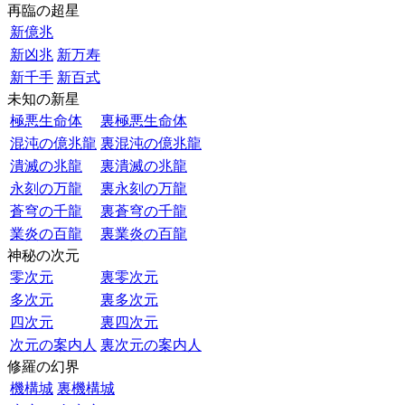
再臨の超星
新億兆
新凶兆
新万寿
新千手
新百式
未知の新星
極悪生命体
裏極悪生命体
混沌の億兆龍
裏混沌の億兆龍
潰滅の兆龍
裏潰滅の兆龍
永刻の万龍
裏永刻の万龍
蒼穹の千龍
裏蒼穹の千龍
業炎の百龍
裏業炎の百龍
神秘の次元
零次元
裏零次元
多次元
裏多次元
四次元
裏四次元
次元の案内人
裏次元の案内人
修羅の幻界
機構城
裏機構城