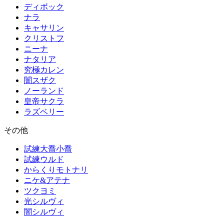
ディボック
ナラ
キャサリン
クリストフ
ニーナ
ナタリア
究極カレン
闇スザク
ノーランド
皇帝サクラ
ラズベリー
その他
試練大喬小喬
試練ウルド
からくりモトナリ
ニケ&アテナ
ツクヨミ
光シルヴィ
闇シルヴィ