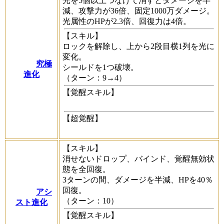
光を5個以上つなげて消すとダメージを半
減、攻撃力が36倍、固定1000万ダメージ。
光属性のHPが2.3倍、回復力は4倍。
【スキル】
ロックを解除し、上から2段目横1列を光に
変化。
究極
シールドを1つ破壊。
進化
（ターン：9→4）
【覚醒スキル】
【超覚醒】
【スキル】
消せないドロップ、バインド、覚醒無効状
態を全回復。
3ターンの間、ダメージを半減、HPを40％
回復。
アシ
（ターン：10）
スト進化
【覚醒スキル】