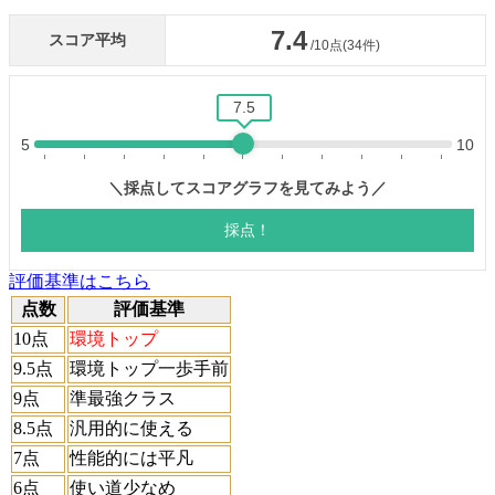
評価基準はこちら
点数
評価基準
10点
環境トップ
9.5点
環境トップ一歩手前
9点
準最強クラス
8.5点
汎用的に使える
7点
性能的には平凡
6点
使い道少なめ