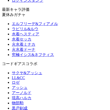
ログインスタンプ
最新キャラ評価
夏休みガチャ
エルフリーデ&フィアメル
ラビリル&ルウ
水着ヘスティア
水着セッカ
火水着ミナカ
火水着ドーナ
究極イシス&ネフティス
コードギアスコラボ
サクヤ&アッシュ
LL&CC
ロゼ
アッシュ
アーノルド
琉高ハルカ
物部勲
黒戸剣成