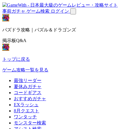
事前ガチャ
ゲーム検索
ログイン
パズドラ攻略｜パズル＆ドラゴンズ
掲示板Q&A
トップに戻る
ゲーム攻略一覧を見る
最強リーダー
夏休みガチャ
コードギアス
おすすめガチャ
EXラッシュ
8月クエスト
ワンタッチ
モンスター検索
アシスト検索