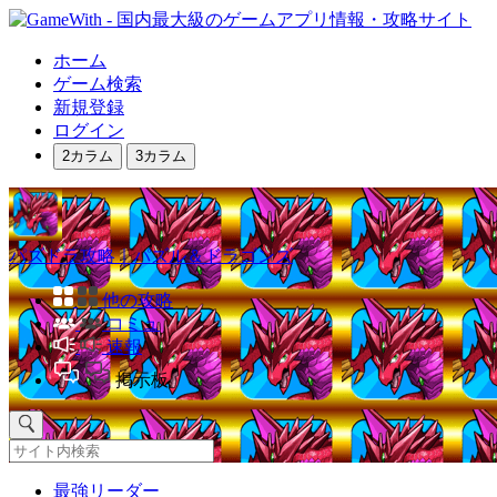
ホーム
ゲーム検索
新規登録
ログイン
2カラム
3カラム
パズドラ攻略｜パズル＆ドラゴンズ
他の攻略
コミュ
速報
掲示板
最強リーダー