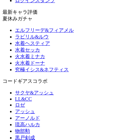
ログインスタンプ
最新キャラ評価
夏休みガチャ
エルフリーデ&フィアメル
ラビリル&ルウ
水着ヘスティア
水着セッカ
火水着ミナカ
火水着ドーナ
究極イシス&ネフティス
コードギアスコラボ
サクヤ&アッシュ
LL&CC
ロゼ
アッシュ
アーノルド
琉高ハルカ
物部勲
黒戸剣成