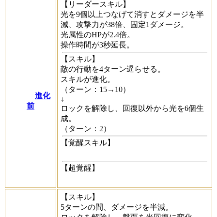
【リーダースキル】
光を9個以上つなげて消すとダメージを半
減、攻撃力が38倍、固定1ダメージ。
光属性のHPが2.4倍。
操作時間が3秒延長。
【スキル】
敵の行動を4ターン遅らせる。
スキルが進化。
（ターン：15→10）
進化
↓
前
ロックを解除し、回復以外から光を6個生
成。
（ターン：2）
【覚醒スキル】
【超覚醒】
【スキル】
5ターンの間、ダメージを半減。