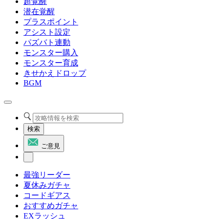
超覚醒
潜在覚醒
プラスポイント
アシスト設定
パズバト連動
モンスター購入
モンスター育成
きせかえドロップ
BGM
検索
ご意見
最強リーダー
夏休みガチャ
コードギアス
おすすめガチャ
EXラッシュ