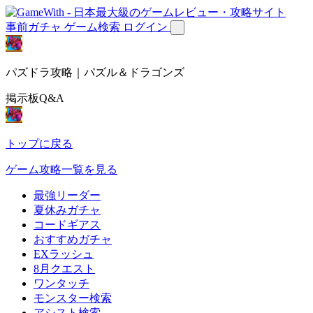
事前ガチャ
ゲーム検索
ログイン
パズドラ攻略｜パズル＆ドラゴンズ
掲示板Q&A
トップに戻る
ゲーム攻略一覧を見る
最強リーダー
夏休みガチャ
コードギアス
おすすめガチャ
EXラッシュ
8月クエスト
ワンタッチ
モンスター検索
アシスト検索