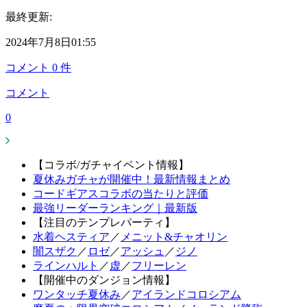
最終更新:
2024年7月8日01:55
コメント
0
件
コメント
0
【コラボ/ガチャイベント情報】
夏休みガチャが開催中！最新情報まとめ
コードギアスコラボの当たりと評価
最強リーダーランキング｜最新版
【注目のテンプレパーティ】
水着ヘスティア
／
メニット&チャオリン
闇スザク
／
ロゼ
／
アッシュ
／
ジノ
ラインハルト
／
虚
／
フリーレン
【開催中のダンジョン情報】
ワンタッチ夏休み
／
アイランドコロシアム