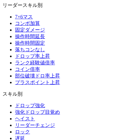
リーダースキル別
7×6マス
コンボ加算
固定ダメージ
操作時間延長
操作時間固定
落ちコンなし
ドロップ率上昇
ランク経験値倍率
コイン倍率
部位破壊ドロ率上昇
プラスポイント上昇
スキル別
ドロップ強化
強化ドロップ目覚め
ヘイスト
リーダーチェンジ
ロック
遅延