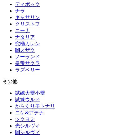
ディボック
ナラ
キャサリン
クリストフ
ニーナ
ナタリア
究極カレン
闇スザク
ノーランド
皇帝サクラ
ラズベリー
その他
試練大喬小喬
試練ウルド
からくりモトナリ
ニケ&アテナ
ツクヨミ
光シルヴィ
闇シルヴィ