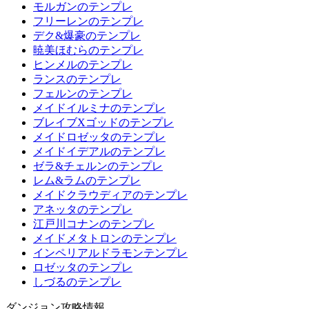
モルガンのテンプレ
フリーレンのテンプレ
デク&爆豪のテンプレ
暁美ほむらのテンプレ
ヒンメルのテンプレ
ランスのテンプレ
フェルンのテンプレ
メイドイルミナのテンプレ
ブレイブXゴッドのテンプレ
メイドロゼッタのテンプレ
メイドイデアルのテンプレ
ゼラ&チェルンのテンプレ
レム&ラムのテンプレ
メイドクラウディアのテンプレ
アネッタのテンプレ
江戸川コナンのテンプレ
メイドメタトロンのテンプレ
インペリアルドラモンテンプレ
ロゼッタのテンプレ
しづるのテンプレ
ダンジョン攻略情報