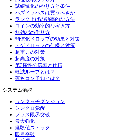
試練進化のやり方と条件
パズドラパスは買うべきか
ランク上げの効率的な方法
コインの効率的な稼ぎ方
無効パの作り方
弱体化ドロップの効果と対策
トゲドロップの仕様と対策
超重力の対策
超高度の対策
第3属性の倍率と仕様
軽減ループとは？
落ちコン予知とは？
システム解説
ワンタッチダンジョン
シンクロ覚醒
プラス限界突破
最大強化
経験値ストック
限界突破