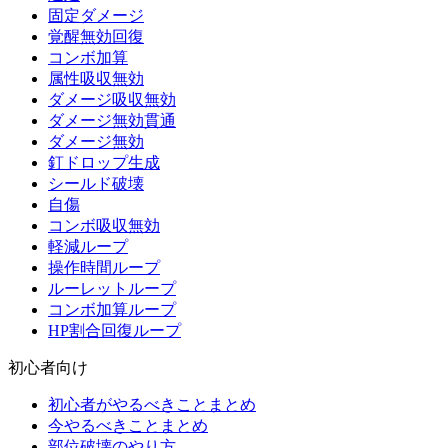
固定ダメージ
覚醒無効回復
コンボ加算
属性吸収無効
ダメージ吸収無効
ダメージ無効貫通
ダメージ無効
釘ドロップ生成
シールド破壊
自傷
コンボ吸収無効
軽減ループ
操作時間ループ
ルーレットループ
コンボ加算ループ
HP割合回復ループ
初心者向け
初心者がやるべきことまとめ
今やるべきことまとめ
部位破壊のやり方