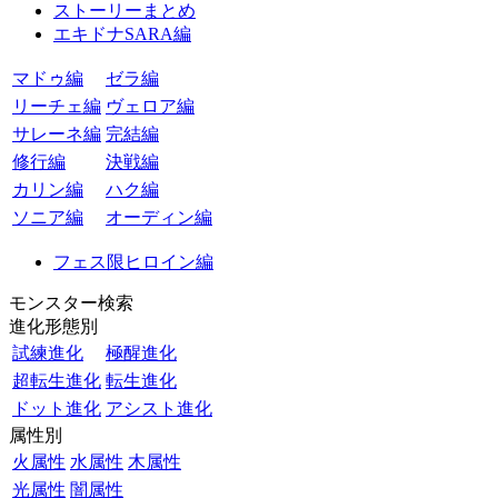
ストーリーまとめ
エキドナSARA編
マドゥ編
ゼラ編
リーチェ編
ヴェロア編
サレーネ編
完結編
修行編
決戦編
カリン編
ハク編
ソニア編
オーディン編
フェス限ヒロイン編
モンスター検索
進化形態別
試練進化
極醒進化
超転生進化
転生進化
ドット進化
アシスト進化
属性別
火属性
水属性
木属性
光属性
闇属性