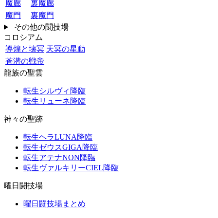
魔廊
裏魔廊
魔門
裏魔門
その他の闘技場
コロシアム
導煌と壊冥
天冥の星動
蒼潜の戦帝
龍族の聖雲
転生シルヴィ降臨
転生リューネ降臨
神々の聖跡
転生ヘラLUNA降臨
転生ゼウスGIGA降臨
転生アテナNON降臨
転生ヴァルキリーCIEL降臨
曜日闘技場
曜日闘技場まとめ