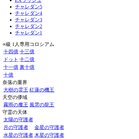
EXラッシュ
チャレダン5
チャレダン4
チャレダン3
チャレダン2
チャレダン1
∞級 1人専用コロシアム
十四億
十三億
ドット
十二億
十一億
裏十億
十億
奈落の重界
大樹の霊王
紅蓮の機王
天空の儚域
霧雨の魔王
風雲の龍王
守霊の天体
太陽の守護者
月の守護者
金星の守護者
水星の守護者
木星の守護者