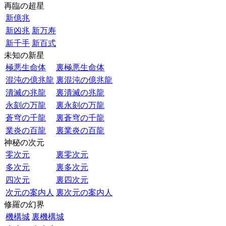
再臨の超星
新億兆
新凶兆
新万寿
新千手
新百式
未知の新星
極悪生命体
裏極悪生命体
混沌の億兆龍
裏混沌の億兆龍
潰滅の兆龍
裏潰滅の兆龍
永刻の万龍
裏永刻の万龍
蒼穹の千龍
裏蒼穹の千龍
業炎の百龍
裏業炎の百龍
神秘の次元
零次元
裏零次元
多次元
裏多次元
四次元
裏四次元
次元の案内人
裏次元の案内人
修羅の幻界
機構城
裏機構城