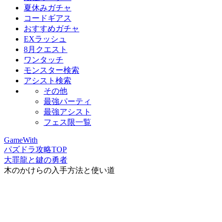
夏休みガチャ
コードギアス
おすすめガチャ
EXラッシュ
8月クエスト
ワンタッチ
モンスター検索
アシスト検索
その他
最強パーティ
最強アシスト
フェス限一覧
GameWith
パズドラ攻略TOP
大罪龍と鍵の勇者
木のかけらの入手方法と使い道