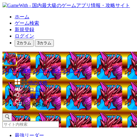
ホーム
ゲーム検索
新規登録
ログイン
2カラム
3カラム
パズドラ攻略｜パズル＆ドラゴンズ
他の攻略
コミュ
速報
掲示板
最強リーダー