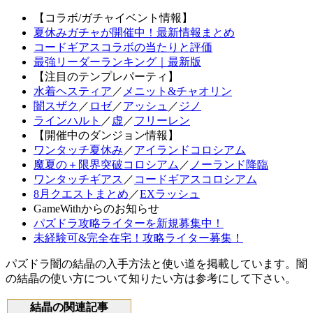
【コラボ/ガチャイベント情報】
夏休みガチャが開催中！最新情報まとめ
コードギアスコラボの当たりと評価
最強リーダーランキング｜最新版
【注目のテンプレパーティ】
水着ヘスティア
／
メニット&チャオリン
闇スザク
／
ロゼ
／
アッシュ
／
ジノ
ラインハルト
／
虚
／
フリーレン
【開催中のダンジョン情報】
ワンタッチ夏休み
／
アイランドコロシアム
魔夏の＋限界突破コロシアム
／
ノーランド降臨
ワンタッチギアス
／
コードギアスコロシアム
8月クエストまとめ
／
EXラッシュ
GameWithからのお知らせ
パズドラ攻略ライターを新規募集中！
未経験可&完全在宅！攻略ライター募集！
パズドラ闇の結晶の入手方法と使い道を掲載しています。闇
の結晶の使い方について知りたい方は参考にして下さい。
結晶の関連記事