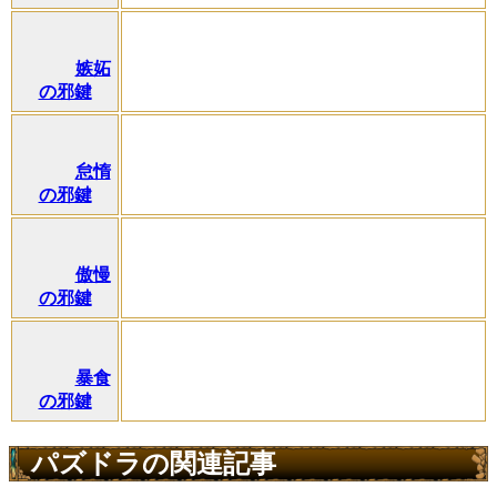
嫉妬
の邪鍵
怠惰
の邪鍵
傲慢
の邪鍵
暴食
の邪鍵
パズドラの関連記事