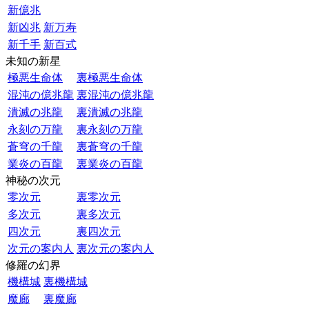
新億兆
新凶兆
新万寿
新千手
新百式
未知の新星
極悪生命体
裏極悪生命体
混沌の億兆龍
裏混沌の億兆龍
潰滅の兆龍
裏潰滅の兆龍
永刻の万龍
裏永刻の万龍
蒼穹の千龍
裏蒼穹の千龍
業炎の百龍
裏業炎の百龍
神秘の次元
零次元
裏零次元
多次元
裏多次元
四次元
裏四次元
次元の案内人
裏次元の案内人
修羅の幻界
機構城
裏機構城
魔廊
裏魔廊