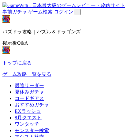
事前ガチャ
ゲーム検索
ログイン
パズドラ攻略｜パズル＆ドラゴンズ
掲示板Q&A
トップに戻る
ゲーム攻略一覧を見る
最強リーダー
夏休みガチャ
コードギアス
おすすめガチャ
EXラッシュ
8月クエスト
ワンタッチ
モンスター検索
アシスト検索