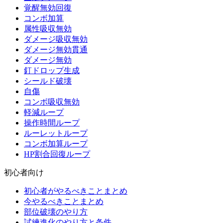
覚醒無効回復
コンボ加算
属性吸収無効
ダメージ吸収無効
ダメージ無効貫通
ダメージ無効
釘ドロップ生成
シールド破壊
自傷
コンボ吸収無効
軽減ループ
操作時間ループ
ルーレットループ
コンボ加算ループ
HP割合回復ループ
初心者向け
初心者がやるべきことまとめ
今やるべきことまとめ
部位破壊のやり方
試練進化のやり方と条件