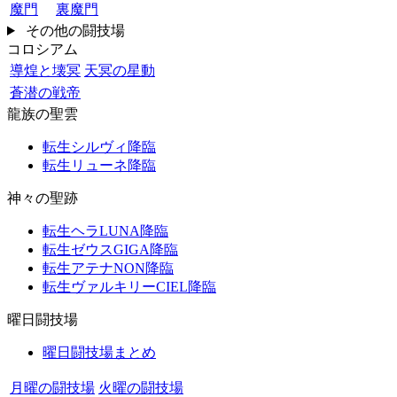
魔門
裏魔門
その他の闘技場
コロシアム
導煌と壊冥
天冥の星動
蒼潜の戦帝
龍族の聖雲
転生シルヴィ降臨
転生リューネ降臨
神々の聖跡
転生ヘラLUNA降臨
転生ゼウスGIGA降臨
転生アテナNON降臨
転生ヴァルキリーCIEL降臨
曜日闘技場
曜日闘技場まとめ
月曜の闘技場
火曜の闘技場