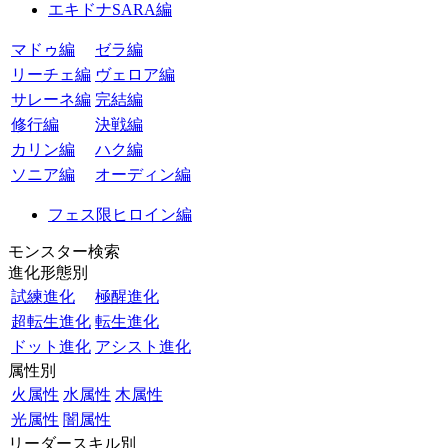
エキドナSARA編
マドゥ編
ゼラ編
リーチェ編
ヴェロア編
サレーネ編
完結編
修行編
決戦編
カリン編
ハク編
ソニア編
オーディン編
フェス限ヒロイン編
モンスター検索
進化形態別
試練進化
極醒進化
超転生進化
転生進化
ドット進化
アシスト進化
属性別
火属性
水属性
木属性
光属性
闇属性
リーダースキル別