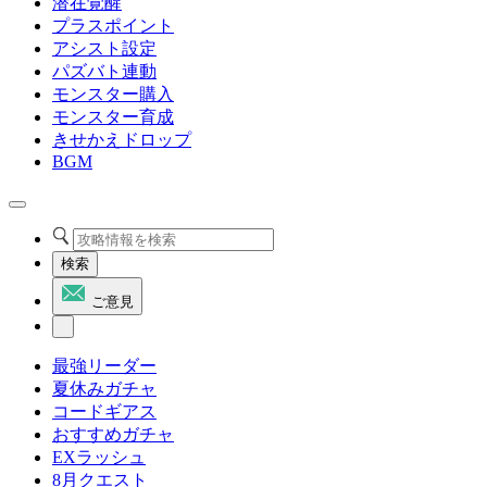
潜在覚醒
プラスポイント
アシスト設定
パズバト連動
モンスター購入
モンスター育成
きせかえドロップ
BGM
検索
ご意見
最強リーダー
夏休みガチャ
コードギアス
おすすめガチャ
EXラッシュ
8月クエスト