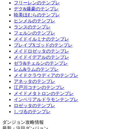
フリーレンのテンプレ
デク&爆豪のテンプレ
暁美ほむらのテンプレ
ヒンメルのテンプレ
ランスのテンプレ
フェルンのテンプレ
メイドイルミナのテンプレ
ブレイブXゴッドのテンプレ
メイドロゼッタのテンプレ
メイドイデアルのテンプレ
ゼラ&チェルンのテンプレ
レム&ラムのテンプレ
メイドクラウディアのテンプレ
アネッタのテンプレ
江戸川コナンのテンプレ
メイドメタトロンのテンプレ
インペリアルドラモンテンプレ
ロゼッタのテンプレ
しづるのテンプレ
ダンジョン攻略情報
最新・注目ダンジョン