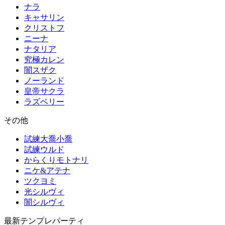
ナラ
キャサリン
クリストフ
ニーナ
ナタリア
究極カレン
闇スザク
ノーランド
皇帝サクラ
ラズベリー
その他
試練大喬小喬
試練ウルド
からくりモトナリ
ニケ&アテナ
ツクヨミ
光シルヴィ
闇シルヴィ
最新テンプレパーティ