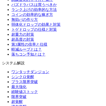
パズドラパスは買うべきか
ランク上げの効率的な方法
コインの効率的な稼ぎ方
無効パの作り方
弱体化ドロップの効果と対策
トゲドロップの仕様と対策
超重力の対策
超高度の対策
第3属性の倍率と仕様
軽減ループとは？
落ちコン予知とは？
システム解説
ワンタッチダンジョン
シンクロ覚醒
プラス限界突破
最大強化
経験値ストック
限界突破
超覚醒