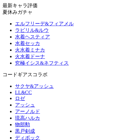
最新キャラ評価
夏休みガチャ
エルフリーデ&フィアメル
ラビリル&ルウ
水着ヘスティア
水着セッカ
火水着ミナカ
火水着ドーナ
究極イシス&ネフティス
コードギアスコラボ
サクヤ&アッシュ
LL&CC
ロゼ
アッシュ
アーノルド
琉高ハルカ
物部勲
黒戸剣成
ディボック