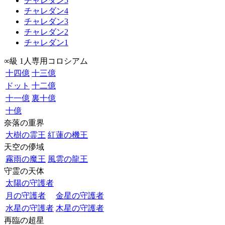
チャレダン5
チャレダン4
チャレダン3
チャレダン2
チャレダン1
∞級 1人専用コロシアム
十四億
十三億
ドット
十二億
十一億
裏十億
十億
奈落の重界
大樹の霊王
紅蓮の機王
天空の儚域
霧雨の魔王
風雲の龍王
守霊の天体
太陽の守護者
月の守護者
金星の守護者
水星の守護者
木星の守護者
再臨の超星