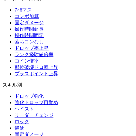
7×6マス
コンボ加算
固定ダメージ
操作時間延長
操作時間固定
落ちコンなし
ドロップ率上昇
ランク経験値倍率
コイン倍率
部位破壊ドロ率上昇
プラスポイント上昇
スキル別
ドロップ強化
強化ドロップ目覚め
ヘイスト
リーダーチェンジ
ロック
遅延
固定ダメージ