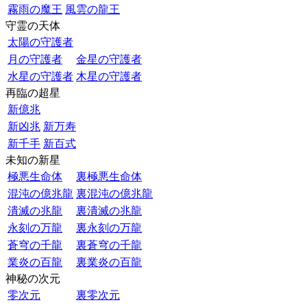
霧雨の魔王
風雲の龍王
守霊の天体
太陽の守護者
月の守護者
金星の守護者
水星の守護者
木星の守護者
再臨の超星
新億兆
新凶兆
新万寿
新千手
新百式
未知の新星
極悪生命体
裏極悪生命体
混沌の億兆龍
裏混沌の億兆龍
潰滅の兆龍
裏潰滅の兆龍
永刻の万龍
裏永刻の万龍
蒼穹の千龍
裏蒼穹の千龍
業炎の百龍
裏業炎の百龍
神秘の次元
零次元
裏零次元