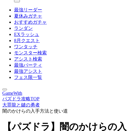
最強リーダー
夏休みガチャ
おすすめガチャ
ランダン
EXラッシュ
8月クエスト
ワンタッチ
モンスター検索
アシスト検索
最強パーティ
最強アシスト
フェス限一覧
GameWith
パズドラ攻略TOP
大罪龍と鍵の勇者
闇のかけらの入手方法と使い道
【パズドラ】闇のかけらの入