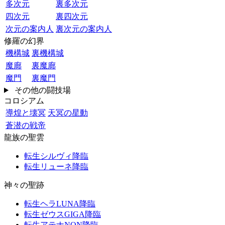
多次元
裏多次元
四次元
裏四次元
次元の案内人
裏次元の案内人
修羅の幻界
機構城
裏機構城
魔廊
裏魔廊
魔門
裏魔門
その他の闘技場
コロシアム
導煌と壊冥
天冥の星動
蒼潜の戦帝
龍族の聖雲
転生シルヴィ降臨
転生リューネ降臨
神々の聖跡
転生ヘラLUNA降臨
転生ゼウスGIGA降臨
転生アテナNON降臨