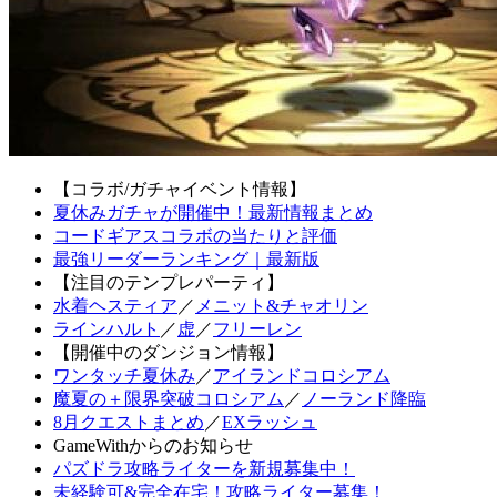
【コラボ/ガチャイベント情報】
夏休みガチャが開催中！最新情報まとめ
コードギアスコラボの当たりと評価
最強リーダーランキング｜最新版
【注目のテンプレパーティ】
水着ヘスティア
／
メニット&チャオリン
ラインハルト
／
虚
／
フリーレン
【開催中のダンジョン情報】
ワンタッチ夏休み
／
アイランドコロシアム
魔夏の＋限界突破コロシアム
／
ノーランド降臨
8月クエストまとめ
／
EXラッシュ
GameWithからのお知らせ
パズドラ攻略ライターを新規募集中！
未経験可&完全在宅！攻略ライター募集！