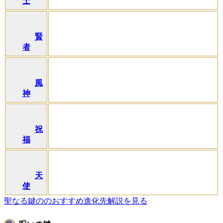
士
賢
者
風
神
祝
福
天
使
聖なる鍵ののおすすめ進化先解説を見る