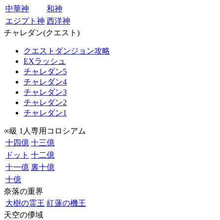
中華神
和神
エジプト神
西洋神
チャレダン(クエスト)
クエストダンジョン攻略
EXラッシュ
チャレダン5
チャレダン4
チャレダン3
チャレダン2
チャレダン1
∞級 1人専用コロシアム
十四億
十三億
ドット
十二億
十一億
裏十億
十億
奈落の重界
大樹の霊王
紅蓮の機王
天空の儚域