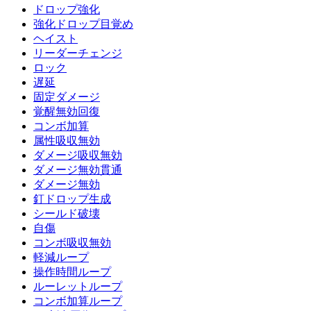
ドロップ強化
強化ドロップ目覚め
ヘイスト
リーダーチェンジ
ロック
遅延
固定ダメージ
覚醒無効回復
コンボ加算
属性吸収無効
ダメージ吸収無効
ダメージ無効貫通
ダメージ無効
釘ドロップ生成
シールド破壊
自傷
コンボ吸収無効
軽減ループ
操作時間ループ
ルーレットループ
コンボ加算ループ