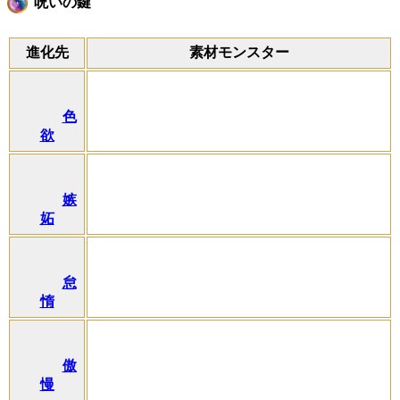
呪いの鍵
進化先
素材モンスター
色
欲
嫉
妬
怠
惰
傲
慢