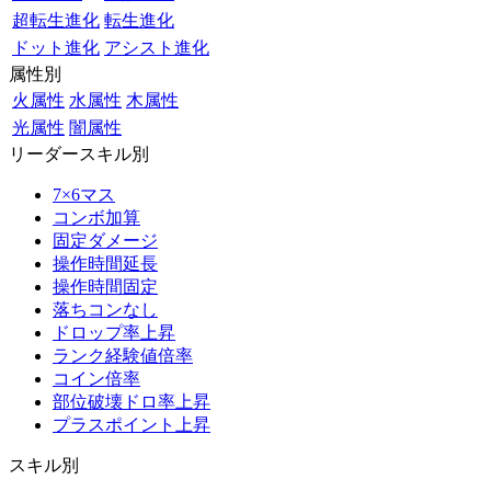
超転生進化
転生進化
ドット進化
アシスト進化
属性別
火属性
水属性
木属性
光属性
闇属性
リーダースキル別
7×6マス
コンボ加算
固定ダメージ
操作時間延長
操作時間固定
落ちコンなし
ドロップ率上昇
ランク経験値倍率
コイン倍率
部位破壊ドロ率上昇
プラスポイント上昇
スキル別