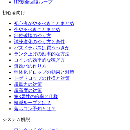
HP割合回復ループ
初心者向け
初心者がやるべきことまとめ
今やるべきことまとめ
部位破壊のやり方
試練進化のやり方と条件
パズドラパスは買うべきか
ランク上げの効率的な方法
コインの効率的な稼ぎ方
無効パの作り方
弱体化ドロップの効果と対策
トゲドロップの仕様と対策
超重力の対策
超高度の対策
第3属性の倍率と仕様
軽減ループとは？
落ちコン予知とは？
システム解説