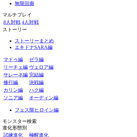
無限回廊
マルチプレイ
8人対戦
4人対戦
ストーリー
ストーリーまとめ
エキドナSARA編
マドゥ編
ゼラ編
リーチェ編
ヴェロア編
サレーネ編
完結編
修行編
決戦編
カリン編
ハク編
ソニア編
オーディン編
フェス限ヒロイン編
モンスター検索
進化形態別
試練進化
極醒進化