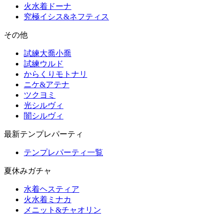
火水着ドーナ
究極イシス&ネフティス
その他
試練大喬小喬
試練ウルド
からくりモトナリ
ニケ&アテナ
ツクヨミ
光シルヴィ
闇シルヴィ
最新テンプレパーティ
テンプレパーティ一覧
夏休みガチャ
水着ヘスティア
火水着ミナカ
メニット&チャオリン