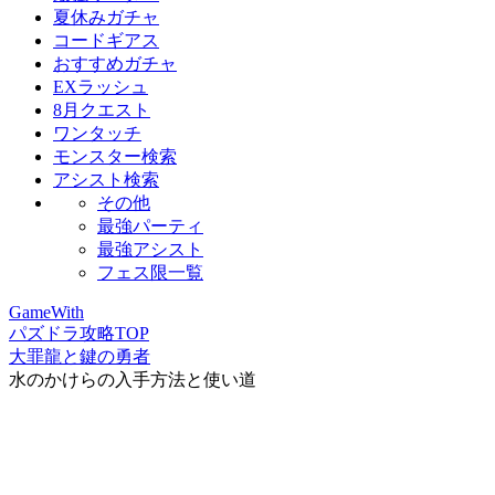
夏休みガチャ
コードギアス
おすすめガチャ
EXラッシュ
8月クエスト
ワンタッチ
モンスター検索
アシスト検索
その他
最強パーティ
最強アシスト
フェス限一覧
GameWith
パズドラ攻略TOP
大罪龍と鍵の勇者
水のかけらの入手方法と使い道