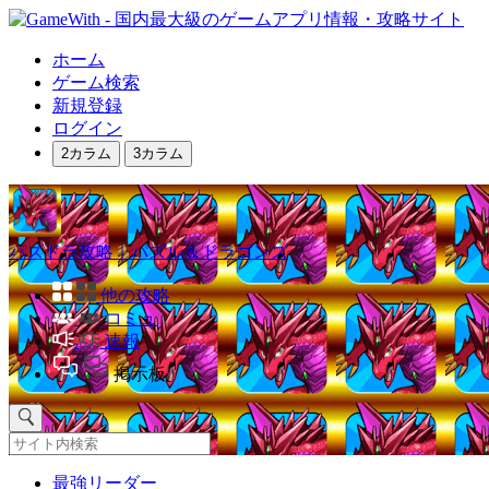
ホーム
ゲーム検索
新規登録
ログイン
2カラム
3カラム
パズドラ攻略｜パズル＆ドラゴンズ
他の攻略
コミュ
速報
掲示板
最強リーダー