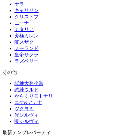
ナラ
キャサリン
クリストフ
ニーナ
ナタリア
究極カレン
闇スザク
ノーランド
皇帝サクラ
ラズベリー
その他
試練大喬小喬
試練ウルド
からくりモトナリ
ニケ&アテナ
ツクヨミ
光シルヴィ
闇シルヴィ
最新テンプレパーティ