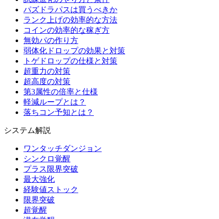
パズドラパスは買うべきか
ランク上げの効率的な方法
コインの効率的な稼ぎ方
無効パの作り方
弱体化ドロップの効果と対策
トゲドロップの仕様と対策
超重力の対策
超高度の対策
第3属性の倍率と仕様
軽減ループとは？
落ちコン予知とは？
システム解説
ワンタッチダンジョン
シンクロ覚醒
プラス限界突破
最大強化
経験値ストック
限界突破
超覚醒