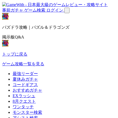
事前ガチャ
ゲーム検索
ログイン
パズドラ攻略｜パズル＆ドラゴンズ
掲示板Q&A
トップに戻る
ゲーム攻略一覧を見る
最強リーダー
夏休みガチャ
コードギアス
おすすめガチャ
EXラッシュ
8月クエスト
ワンタッチ
モンスター検索
アシスト検索