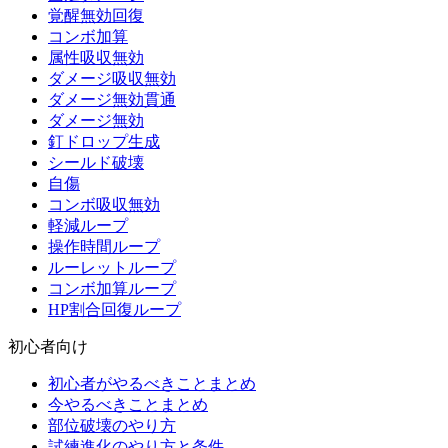
覚醒無効回復
コンボ加算
属性吸収無効
ダメージ吸収無効
ダメージ無効貫通
ダメージ無効
釘ドロップ生成
シールド破壊
自傷
コンボ吸収無効
軽減ループ
操作時間ループ
ルーレットループ
コンボ加算ループ
HP割合回復ループ
初心者向け
初心者がやるべきことまとめ
今やるべきことまとめ
部位破壊のやり方
試練進化のやり方と条件