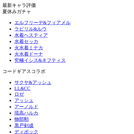
最新キャラ評価
夏休みガチャ
エルフリーデ&フィアメル
ラビリル&ルウ
水着ヘスティア
水着セッカ
火水着ミナカ
火水着ドーナ
究極イシス&ネフティス
コードギアスコラボ
サクヤ&アッシュ
LL&CC
ロゼ
アッシュ
アーノルド
琉高ハルカ
物部勲
黒戸剣成
ディボック