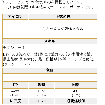
※ステータスは+297時のものを掲載しています。
（）内は覚醒スキル込みでのアシストボーナスです。
アイコン
正式名称
じんめん犬の妖怪メダル
スキル
チクショー！
HPが50％減るが、敵1体に攻撃力×50倍の木属性攻撃。
最上段横1列を木に、最下段横1列を闇ドロップに変化。
(ターン：11→5)
覚醒
HP
攻撃
回復
4455
1958
497
(+946)
(+98)
(+75)
レア度
コスト
必要経験値