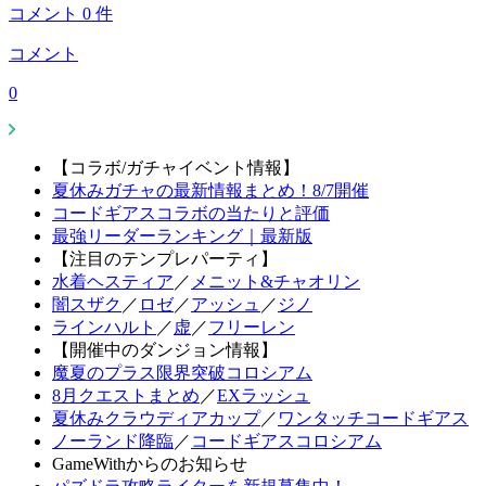
コメント
0
件
コメント
0
【コラボ/ガチャイベント情報】
夏休みガチャの最新情報まとめ！8/7開催
コードギアスコラボの当たりと評価
最強リーダーランキング｜最新版
【注目のテンプレパーティ】
水着ヘスティア
／
メニット&チャオリン
闇スザク
／
ロゼ
／
アッシュ
／
ジノ
ラインハルト
／
虚
／
フリーレン
【開催中のダンジョン情報】
魔夏のプラス限界突破コロシアム
8月クエストまとめ
／
EXラッシュ
夏休みクラウディアカップ
／
ワンタッチコードギアス
ノーランド降臨
／
コードギアスコロシアム
GameWithからのお知らせ