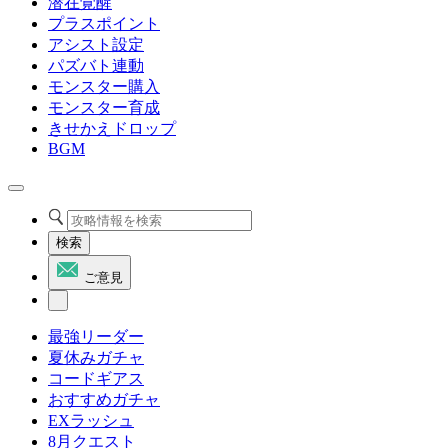
潜在覚醒
プラスポイント
アシスト設定
パズバト連動
モンスター購入
モンスター育成
きせかえドロップ
BGM
検索
ご意見
最強リーダー
夏休みガチャ
コードギアス
おすすめガチャ
EXラッシュ
8月クエスト