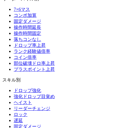
7×6マス
コンボ加算
固定ダメージ
操作時間延長
操作時間固定
落ちコンなし
ドロップ率上昇
ランク経験値倍率
コイン倍率
部位破壊ドロ率上昇
プラスポイント上昇
スキル別
ドロップ強化
強化ドロップ目覚め
ヘイスト
リーダーチェンジ
ロック
遅延
固定ダメージ