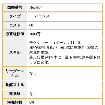
図鑑番号
No.4964
バランス
タイプ
コスト
60
必要経験値
1000万
チクショー！
（ターン：11→5）
HPが50％減るが、敵1体に攻撃力×50倍の
スキル
木属性攻撃。
最上段横1列を木に、最下段横1列を闇ドロ
ップに変化。
リーダース
なし
キル
覚醒スキル
超覚醒
なし
潜在枠数
6枠