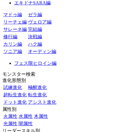
エキドナSARA編
マドゥ編
ゼラ編
リーチェ編
ヴェロア編
サレーネ編
完結編
修行編
決戦編
カリン編
ハク編
ソニア編
オーディン編
フェス限ヒロイン編
モンスター検索
進化形態別
試練進化
極醒進化
超転生進化
転生進化
ドット進化
アシスト進化
属性別
火属性
水属性
木属性
光属性
闇属性
リーダースキル別