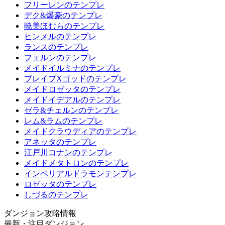
フリーレンのテンプレ
デク&爆豪のテンプレ
暁美ほむらのテンプレ
ヒンメルのテンプレ
ランスのテンプレ
フェルンのテンプレ
メイドイルミナのテンプレ
ブレイブXゴッドのテンプレ
メイドロゼッタのテンプレ
メイドイデアルのテンプレ
ゼラ&チェルンのテンプレ
レム&ラムのテンプレ
メイドクラウディアのテンプレ
アネッタのテンプレ
江戸川コナンのテンプレ
メイドメタトロンのテンプレ
インペリアルドラモンテンプレ
ロゼッタのテンプレ
しづるのテンプレ
ダンジョン攻略情報
最新・注目ダンジョン