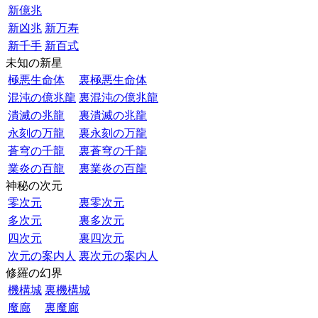
新億兆
新凶兆
新万寿
新千手
新百式
未知の新星
極悪生命体
裏極悪生命体
混沌の億兆龍
裏混沌の億兆龍
潰滅の兆龍
裏潰滅の兆龍
永刻の万龍
裏永刻の万龍
蒼穹の千龍
裏蒼穹の千龍
業炎の百龍
裏業炎の百龍
神秘の次元
零次元
裏零次元
多次元
裏多次元
四次元
裏四次元
次元の案内人
裏次元の案内人
修羅の幻界
機構城
裏機構城
魔廊
裏魔廊