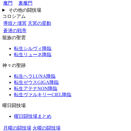
魔門
裏魔門
その他の闘技場
コロシアム
導煌と壊冥
天冥の星動
蒼潜の戦帝
龍族の聖雲
転生シルヴィ降臨
転生リューネ降臨
神々の聖跡
転生ヘラLUNA降臨
転生ゼウスGIGA降臨
転生アテナNON降臨
転生ヴァルキリーCIEL降臨
曜日闘技場
曜日闘技場まとめ
月曜の闘技場
火曜の闘技場