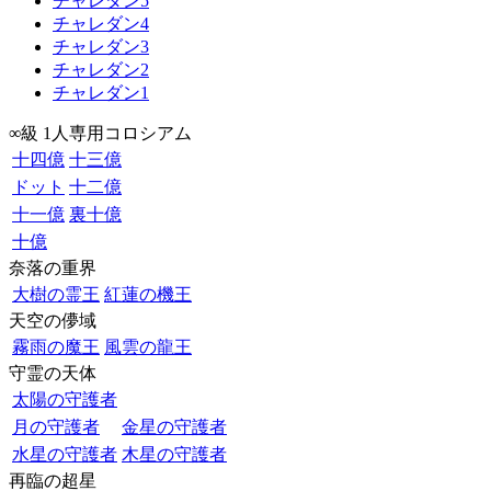
チャレダン5
チャレダン4
チャレダン3
チャレダン2
チャレダン1
∞級 1人専用コロシアム
十四億
十三億
ドット
十二億
十一億
裏十億
十億
奈落の重界
大樹の霊王
紅蓮の機王
天空の儚域
霧雨の魔王
風雲の龍王
守霊の天体
太陽の守護者
月の守護者
金星の守護者
水星の守護者
木星の守護者
再臨の超星