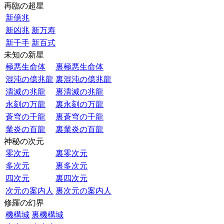
再臨の超星
新億兆
新凶兆
新万寿
新千手
新百式
未知の新星
極悪生命体
裏極悪生命体
混沌の億兆龍
裏混沌の億兆龍
潰滅の兆龍
裏潰滅の兆龍
永刻の万龍
裏永刻の万龍
蒼穹の千龍
裏蒼穹の千龍
業炎の百龍
裏業炎の百龍
神秘の次元
零次元
裏零次元
多次元
裏多次元
四次元
裏四次元
次元の案内人
裏次元の案内人
修羅の幻界
機構城
裏機構城