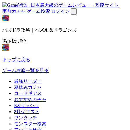
事前ガチャ
ゲーム検索
ログイン
パズドラ攻略｜パズル＆ドラゴンズ
掲示板Q&A
トップに戻る
ゲーム攻略一覧を見る
最強リーダー
夏休みガチャ
コードギアス
おすすめガチャ
EXラッシュ
8月クエスト
ワンタッチ
モンスター検索
アシスト検索