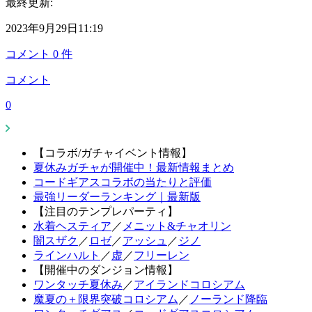
最終更新:
2023年9月29日11:19
コメント
0
件
コメント
0
【コラボ/ガチャイベント情報】
夏休みガチャが開催中！最新情報まとめ
コードギアスコラボの当たりと評価
最強リーダーランキング｜最新版
【注目のテンプレパーティ】
水着ヘスティア
／
メニット&チャオリン
闇スザク
／
ロゼ
／
アッシュ
／
ジノ
ラインハルト
／
虚
／
フリーレン
【開催中のダンジョン情報】
ワンタッチ夏休み
／
アイランドコロシアム
魔夏の＋限界突破コロシアム
／
ノーランド降臨