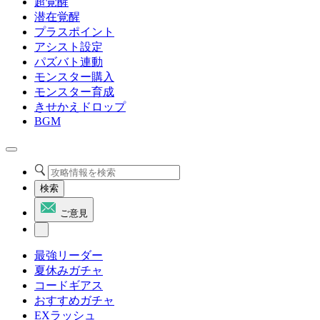
超覚醒
潜在覚醒
プラスポイント
アシスト設定
パズバト連動
モンスター購入
モンスター育成
きせかえドロップ
BGM
検索
ご意見
最強リーダー
夏休みガチャ
コードギアス
おすすめガチャ
EXラッシュ