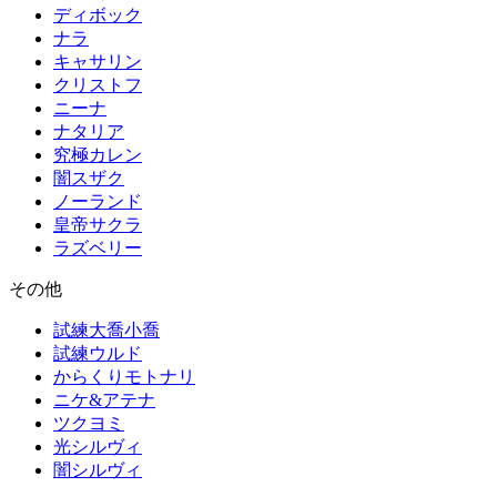
ディボック
ナラ
キャサリン
クリストフ
ニーナ
ナタリア
究極カレン
闇スザク
ノーランド
皇帝サクラ
ラズベリー
その他
試練大喬小喬
試練ウルド
からくりモトナリ
ニケ&アテナ
ツクヨミ
光シルヴィ
闇シルヴィ