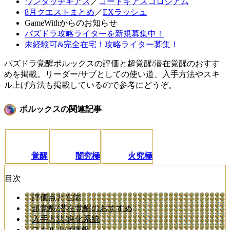
ワンタッチギアス
／
コードギアスコロシアム
8月クエストまとめ
／
EXラッシュ
GameWithからのお知らせ
パズドラ攻略ライターを新規募集中！
未経験可&完全在宅！攻略ライター募集！
パズドラ覚醒ポルックスの評価と超覚醒/潜在覚醒のおすす
めを掲載。リーダー/サブとしての使い道、入手方法やスキ
ル上げ方法も掲載しているので参考にどうぞ。
ポルックスの関連記事
覚醒
闇究極
火究極
目次
評価点と性能
超覚醒/潜在覚醒のおすすめ
入手方法/進化系統
スキル上げ情報