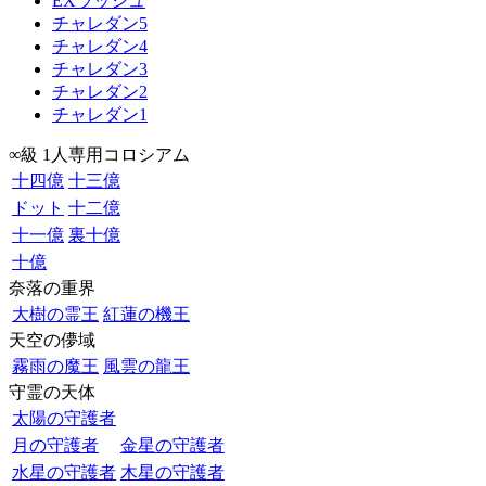
EXラッシュ
チャレダン5
チャレダン4
チャレダン3
チャレダン2
チャレダン1
∞級 1人専用コロシアム
十四億
十三億
ドット
十二億
十一億
裏十億
十億
奈落の重界
大樹の霊王
紅蓮の機王
天空の儚域
霧雨の魔王
風雲の龍王
守霊の天体
太陽の守護者
月の守護者
金星の守護者
水星の守護者
木星の守護者