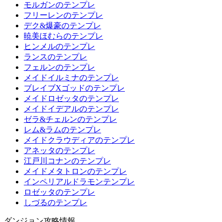
モルガンのテンプレ
フリーレンのテンプレ
デク&爆豪のテンプレ
暁美ほむらのテンプレ
ヒンメルのテンプレ
ランスのテンプレ
フェルンのテンプレ
メイドイルミナのテンプレ
ブレイブXゴッドのテンプレ
メイドロゼッタのテンプレ
メイドイデアルのテンプレ
ゼラ&チェルンのテンプレ
レム&ラムのテンプレ
メイドクラウディアのテンプレ
アネッタのテンプレ
江戸川コナンのテンプレ
メイドメタトロンのテンプレ
インペリアルドラモンテンプレ
ロゼッタのテンプレ
しづるのテンプレ
ダンジョン攻略情報