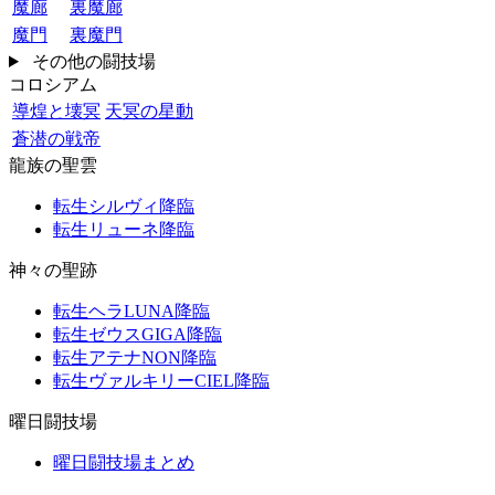
魔廊
裏魔廊
魔門
裏魔門
その他の闘技場
コロシアム
導煌と壊冥
天冥の星動
蒼潜の戦帝
龍族の聖雲
転生シルヴィ降臨
転生リューネ降臨
神々の聖跡
転生ヘラLUNA降臨
転生ゼウスGIGA降臨
転生アテナNON降臨
転生ヴァルキリーCIEL降臨
曜日闘技場
曜日闘技場まとめ