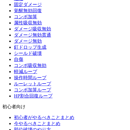
固定ダメージ
覚醒無効回復
コンボ加算
属性吸収無効
ダメージ吸収無効
ダメージ無効貫通
ダメージ無効
釘ドロップ生成
シールド破壊
自傷
コンボ吸収無効
軽減ループ
操作時間ループ
ルーレットループ
コンボ加算ループ
HP割合回復ループ
初心者向け
初心者がやるべきことまとめ
今やるべきことまとめ
部位破壊のやり方