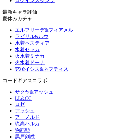
ログインスタンプ
最新キャラ評価
夏休みガチャ
エルフリーデ&フィアメル
ラビリル&ルウ
水着ヘスティア
水着セッカ
火水着ミナカ
火水着ドーナ
究極イシス&ネフティス
コードギアスコラボ
サクヤ&アッシュ
LL&CC
ロゼ
アッシュ
アーノルド
琉高ハルカ
物部勲
黒戸剣成