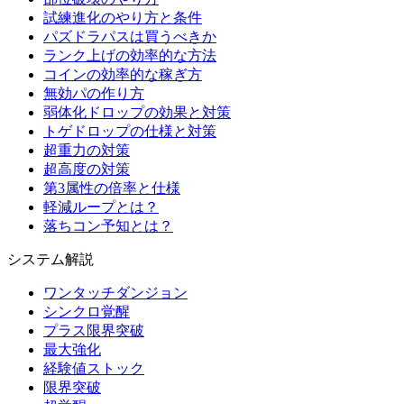
試練進化のやり方と条件
パズドラパスは買うべきか
ランク上げの効率的な方法
コインの効率的な稼ぎ方
無効パの作り方
弱体化ドロップの効果と対策
トゲドロップの仕様と対策
超重力の対策
超高度の対策
第3属性の倍率と仕様
軽減ループとは？
落ちコン予知とは？
システム解説
ワンタッチダンジョン
シンクロ覚醒
プラス限界突破
最大強化
経験値ストック
限界突破