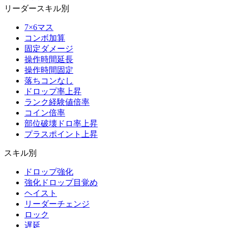
リーダースキル別
7×6マス
コンボ加算
固定ダメージ
操作時間延長
操作時間固定
落ちコンなし
ドロップ率上昇
ランク経験値倍率
コイン倍率
部位破壊ドロ率上昇
プラスポイント上昇
スキル別
ドロップ強化
強化ドロップ目覚め
ヘイスト
リーダーチェンジ
ロック
遅延