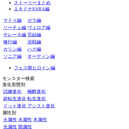
ストーリーまとめ
エキドナSARA編
マドゥ編
ゼラ編
リーチェ編
ヴェロア編
サレーネ編
完結編
修行編
決戦編
カリン編
ハク編
ソニア編
オーディン編
フェス限ヒロイン編
モンスター検索
進化形態別
試練進化
極醒進化
超転生進化
転生進化
ドット進化
アシスト進化
属性別
火属性
水属性
木属性
光属性
闇属性