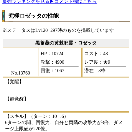
最強ランキングを見る
▶コメント欄はこちら
究極ロゼッタの性能
※ステータスはLv120+297時のものを掲載しています
黒薔薇の黄棘邪霊・ロゼッタ
HP：10724
コスト：48
攻撃：4900
レア度：★9
回復：1067
潜在：8枠
No.13760
【覚醒】
【超覚醒】
【スキル】
（ターン：10→6）
6ターンの間、回復力、自分と両隣の攻撃力が3倍、ダメ
ージ上限値が220億。