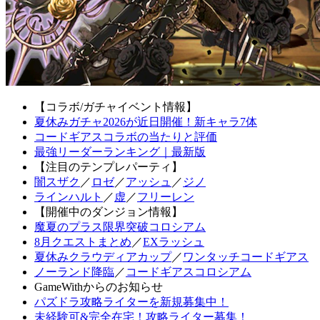
【コラボ/ガチャイベント情報】
夏休みガチャ2026が近日開催！新キャラ7体
コードギアスコラボの当たりと評価
最強リーダーランキング｜最新版
【注目のテンプレパーティ】
闇スザク
／
ロゼ
／
アッシュ
／
ジノ
ラインハルト
／
虚
／
フリーレン
【開催中のダンジョン情報】
魔夏のプラス限界突破コロシアム
8月クエストまとめ
／
EXラッシュ
夏休みクラウディアカップ
／
ワンタッチコードギアス
ノーランド降臨
／
コードギアスコロシアム
GameWithからのお知らせ
パズドラ攻略ライターを新規募集中！
未経験可&完全在宅！攻略ライター募集！