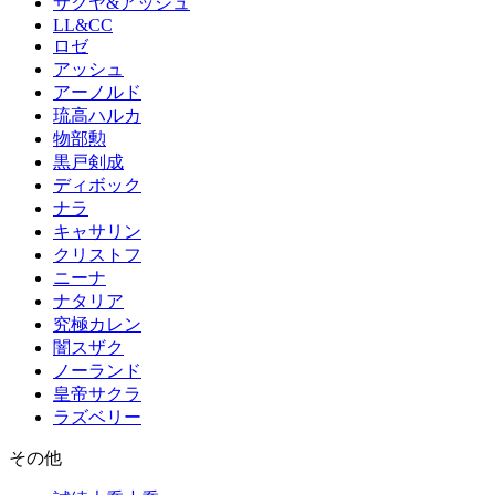
サクヤ&アッシュ
LL&CC
ロゼ
アッシュ
アーノルド
琉高ハルカ
物部勲
黒戸剣成
ディボック
ナラ
キャサリン
クリストフ
ニーナ
ナタリア
究極カレン
闇スザク
ノーランド
皇帝サクラ
ラズベリー
その他