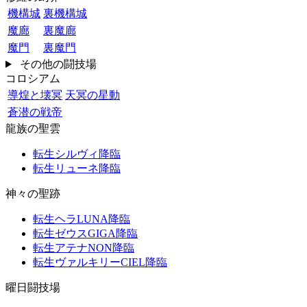
機構城
裏機構城
魔廊
裏魔廊
魔門
裏魔門
その他の闘技場
コロシアム
導煌と壊冥
天冥の星動
蒼潜の戦帝
龍族の聖雲
転生シルヴィ降臨
転生リューネ降臨
神々の聖跡
転生ヘラLUNA降臨
転生ゼウスGIGA降臨
転生アテナNON降臨
転生ヴァルキリーCIEL降臨
曜日闘技場