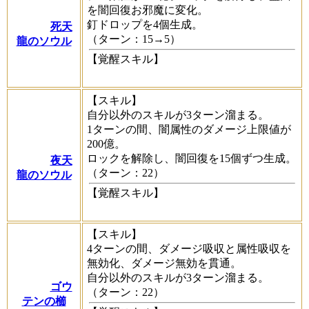
を闇回復お邪魔に変化。
釘ドロップを4個生成。
死天
（ターン：15→5）
龍のソウル
【覚醒スキル】
【スキル】
自分以外のスキルが3ターン溜まる。
1ターンの間、闇属性のダメージ上限値が
200億。
ロックを解除し、闇回復を15個ずつ生成。
夜天
（ターン：22）
龍のソウル
【覚醒スキル】
【スキル】
4ターンの間、ダメージ吸収と属性吸収を
無効化、ダメージ無効を貫通。
自分以外のスキルが3ターン溜まる。
ゴウ
（ターン：22）
テンの櫛