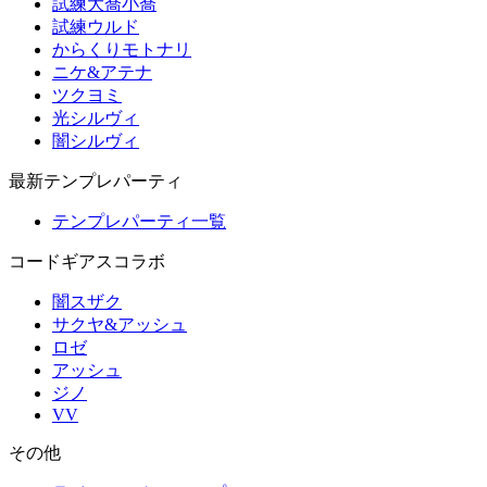
試練大喬小喬
試練ウルド
からくりモトナリ
ニケ&アテナ
ツクヨミ
光シルヴィ
闇シルヴィ
最新テンプレパーティ
テンプレパーティ一覧
コードギアスコラボ
闇スザク
サクヤ&アッシュ
ロゼ
アッシュ
ジノ
VV
その他