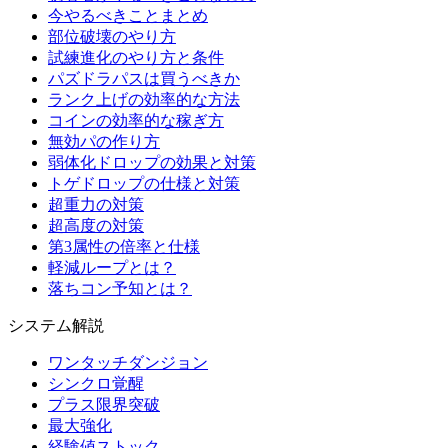
今やるべきことまとめ
部位破壊のやり方
試練進化のやり方と条件
パズドラパスは買うべきか
ランク上げの効率的な方法
コインの効率的な稼ぎ方
無効パの作り方
弱体化ドロップの効果と対策
トゲドロップの仕様と対策
超重力の対策
超高度の対策
第3属性の倍率と仕様
軽減ループとは？
落ちコン予知とは？
システム解説
ワンタッチダンジョン
シンクロ覚醒
プラス限界突破
最大強化
経験値ストック