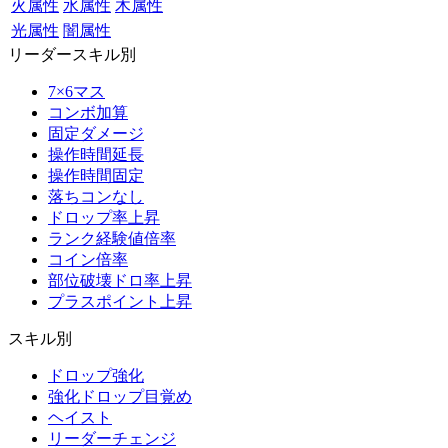
火属性
水属性
木属性
光属性
闇属性
リーダースキル別
7×6マス
コンボ加算
固定ダメージ
操作時間延長
操作時間固定
落ちコンなし
ドロップ率上昇
ランク経験値倍率
コイン倍率
部位破壊ドロ率上昇
プラスポイント上昇
スキル別
ドロップ強化
強化ドロップ目覚め
ヘイスト
リーダーチェンジ