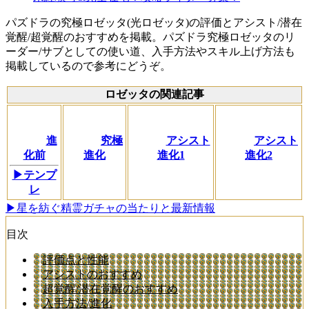
パズドラの究極ロゼッタ(光ロゼッタ)の評価とアシスト/潜在
覚醒/超覚醒のおすすめを掲載。パズドラ究極ロゼッタのリ
ーダー/サブとしての使い道、入手方法やスキル上げ方法も
掲載しているので参考にどうぞ。
ロゼッタの関連記事
進
究極
アシスト
アシスト
化前
進化
進化1
進化2
▶テンプ
レ
▶星を紡ぐ精霊ガチャの当たりと最新情報
目次
評価点と性能
アシストのおすすめ
超覚醒/潜在覚醒のおすすめ
入手方法/進化