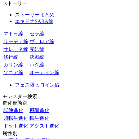
ストーリー
ストーリーまとめ
エキドナSARA編
マドゥ編
ゼラ編
リーチェ編
ヴェロア編
サレーネ編
完結編
修行編
決戦編
カリン編
ハク編
ソニア編
オーディン編
フェス限ヒロイン編
モンスター検索
進化形態別
試練進化
極醒進化
超転生進化
転生進化
ドット進化
アシスト進化
属性別