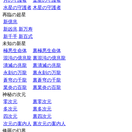
月の守護者
金星の守護者
水星の守護者
木星の守護者
再臨の超星
新億兆
新凶兆
新万寿
新千手
新百式
未知の新星
極悪生命体
裏極悪生命体
混沌の億兆龍
裏混沌の億兆龍
潰滅の兆龍
裏潰滅の兆龍
永刻の万龍
裏永刻の万龍
蒼穹の千龍
裏蒼穹の千龍
業炎の百龍
裏業炎の百龍
神秘の次元
零次元
裏零次元
多次元
裏多次元
四次元
裏四次元
次元の案内人
裏次元の案内人
修羅の幻界