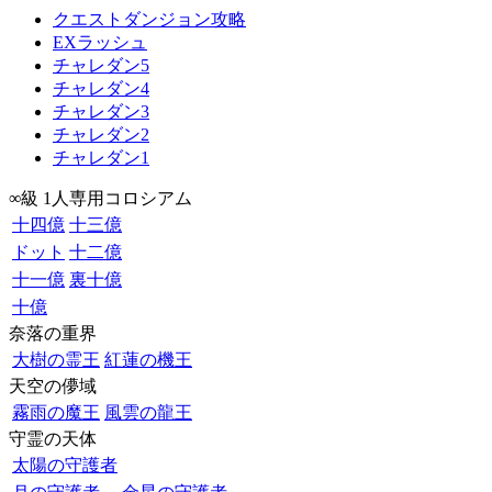
クエストダンジョン攻略
EXラッシュ
チャレダン5
チャレダン4
チャレダン3
チャレダン2
チャレダン1
∞級 1人専用コロシアム
十四億
十三億
ドット
十二億
十一億
裏十億
十億
奈落の重界
大樹の霊王
紅蓮の機王
天空の儚域
霧雨の魔王
風雲の龍王
守霊の天体
太陽の守護者