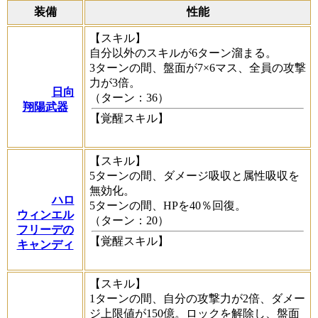
装備
性能
【スキル】
自分以外のスキルが6ターン溜まる。
3ターンの間、盤面が7×6マス、全員の攻撃
力が3倍。
日向
（ターン：36）
翔陽武器
【覚醒スキル】
【スキル】
5ターンの間、ダメージ吸収と属性吸収を
無効化。
ハロ
5ターンの間、HPを40％回復。
ウィンエル
（ターン：20）
フリーデの
【覚醒スキル】
キャンディ
【スキル】
1ターンの間、自分の攻撃力が2倍、ダメー
ジ上限値が150億。ロックを解除し、盤面