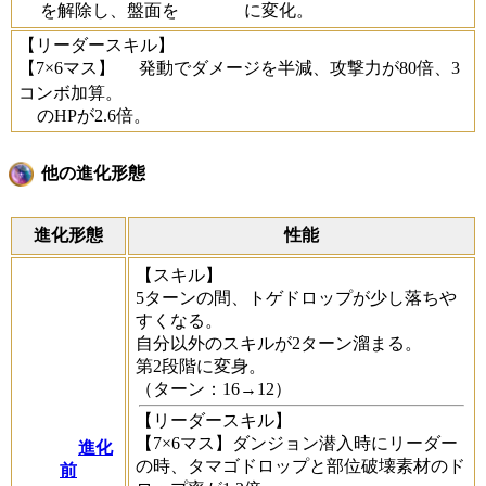
を解除し、盤面を
に変化。
【リーダースキル】
【7×6マス】
発動でダメージを半減、攻撃力が80倍、3
コンボ加算。
のHPが2.6倍。
他の進化形態
進化形態
性能
【スキル】
5ターンの間、トゲドロップが少し落ちや
すくなる。
自分以外のスキルが2ターン溜まる。
第2段階に変身。
（ターン：16→12）
【リーダースキル】
【7×6マス】ダンジョン潜入時にリーダー
進化
の時、タマゴドロップと部位破壊素材のド
前