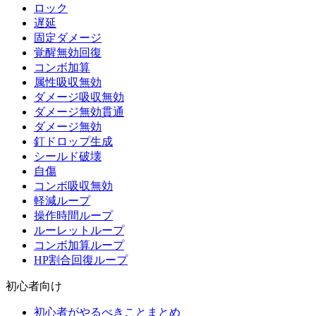
ロック
遅延
固定ダメージ
覚醒無効回復
コンボ加算
属性吸収無効
ダメージ吸収無効
ダメージ無効貫通
ダメージ無効
釘ドロップ生成
シールド破壊
自傷
コンボ吸収無効
軽減ループ
操作時間ループ
ルーレットループ
コンボ加算ループ
HP割合回復ループ
初心者向け
初心者がやるべきことまとめ